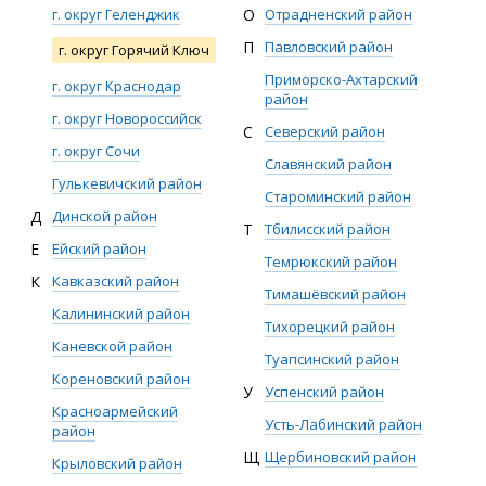
г. округ Геленджик
О
Отрадненский район
П
Павловский район
г. округ Горячий Ключ
Приморско-Ахтарский
г. округ Краснодар
район
г. округ Новороссийск
С
Северский район
г. округ Сочи
Славянский район
Гулькевичский район
Староминский район
Д
Динской район
Т
Тбилисский район
Е
Ейский район
Темрюкский район
К
Кавказский район
Тимашёвский район
Калининский район
Тихорецкий район
Каневской район
Туапсинский район
Кореновский район
У
Успенский район
Красноармейский
Усть-Лабинский район
район
Щ
Щербиновский район
Крыловский район