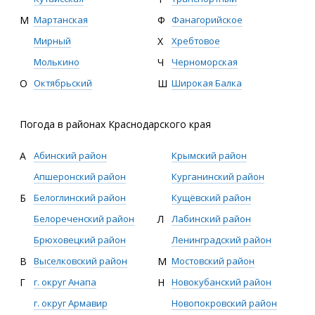
М
Мартанская
Ф
Фанагорийское
Мирный
Х
Хребтовое
Молькино
Ч
Черноморская
О
Октябрьский
Ш
Широкая Балка
Погода в районах Краснодарского края
А
Абинский район
Крымский район
Апшеронский район
Курганинский район
Б
Белоглинский район
Кущёвский район
Белореченский район
Л
Лабинский район
Брюховецкий район
Ленинградский район
В
Выселковский район
М
Мостовский район
Г
г. округ Анапа
Н
Новокубанский район
г. округ Армавир
Новопокровский район