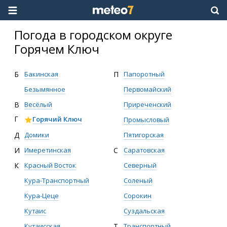
Погода в городском округе
Горячем Ключ
Б
Бакинская
П
Папоротный
Безымянное
Первомайский
В
Весёлый
Приреченский
Г
Горячий Ключ
Промысловый
Д
Домики
Пятигорская
И
Имеретинская
С
Саратовская
К
Красный Восток
Северный
Кура-Транспортный
Соленый
Кура-Цеце
Сорокин
Кутаис
Суздальская
Кутаисская
Т
Транспортный