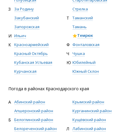
Голубицкая
Старотитаровская
З
За Родину
Стрелка
Закубанский
Т
Таманский
Запорожская
Тамань
Темрюк
И
Ильич
Ф
Фонталовская
К
Красноармейский
Ч
Чушка
Красный Октябрь
Ю
Юбилейный
Кубанская Устьевая
Южный Склон
Курчанская
Погода в районах Краснодарского края
А
Абинский район
Крымский район
Апшеронский район
Курганинский район
Б
Белоглинский район
Кущёвский район
Белореченский район
Л
Лабинский район