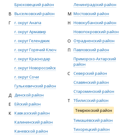
Брюховецкий район
Ленинградский район
В
Выселковский район
М
Мостовский район
Г
г. округ Анапа
Н
Новокубанский район
г. округ Армавир
Новопокровский район
г. округ Геленджик
О
Отрадненский район
г. округ Горячий Ключ
П
Павловский район
г. округ Краснодар
Приморско-Ахтарский
район
г. округ Новороссийск
С
Северский район
г. округ Сочи
Славянский район
Гулькевичский район
Староминский район
Д
Динской район
Т
Тбилисский район
Е
Ейский район
Темрюкский район
К
Кавказский район
Тимашёвский район
Калининский район
Тихорецкий район
Каневской район