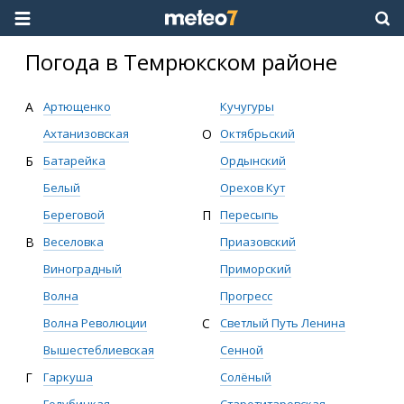
Погода в Темрюкском районе
А
Артющенко
Кучугуры
Ахтанизовская
О
Октябрьский
Б
Батарейка
Ордынский
Белый
Орехов Кут
Береговой
П
Пересыпь
В
Веселовка
Приазовский
Виноградный
Приморский
Волна
Прогресс
Волна Революции
С
Светлый Путь Ленина
Вышестеблиевская
Сенной
Г
Гаркуша
Солёный