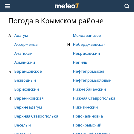
Погода в Крымском районе
А
Адагум
Молдаванское
Аккерменка
Н
Неберджаевская
Анапский
Некрасовский
Армянский
Непиль
Б
Баранцовское
Нефтепромысел
Безводный
Нефтепромысловый
Борисовский
Нижнебаканский
В
Варениковская
Нижняя Ставрополька
Верхнеадагум
Никитинский
Верхняя Ставрополька
Новокалиновка
Весёлый
Новокрымский