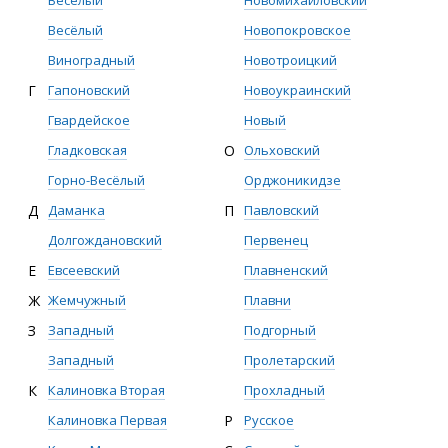
Весёлый
Новомихайловский
Весёлый
Новопокровское
Виноградный
Новотроицкий
Г
Гапоновский
Новоукраинский
Гвардейское
Новый
Гладковская
О
Ольховский
Горно-Весёлый
Орджоникидзе
Д
Даманка
П
Павловский
Долгождановский
Первенец
Е
Евсеевский
Плавненский
Ж
Жемчужный
Плавни
З
Западный
Подгорный
Западный
Пролетарский
К
Калиновка Вторая
Прохладный
Калиновка Первая
Р
Русское