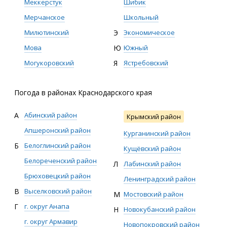
Меккерстук
Шибик
Мерчанское
Школьный
Милютинский
Э
Экономическое
Мова
Ю
Южный
Могукоровский
Я
Ястребовский
Погода в районах Краснодарского края
А
Абинский район
Крымский район
Апшеронский район
Курганинский район
Б
Белоглинский район
Кущёвский район
Белореченский район
Л
Лабинский район
Брюховецкий район
Ленинградский район
В
Выселковский район
М
Мостовский район
Г
г. округ Анапа
Н
Новокубанский район
г. округ Армавир
Новопокровский район