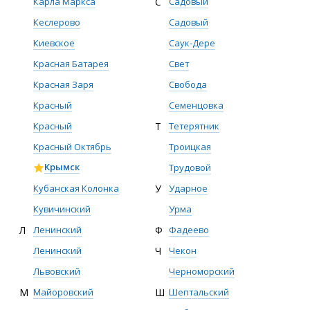
Карла Маркса
С
Садовый
Кеслерово
Садовый
Киевское
Саук-Дере
Красная Батарея
Свет
Красная Заря
Свобода
Красный
Семенцовка
Красный
Т
Тетерятник
Красный Октябрь
Троицкая
Крымск
Трудовой
Кубанская Колонка
У
Ударное
Кувичинский
Урма
Л
Ленинский
Ф
Фадеево
Ленинский
Ч
Чекон
Львовский
Черноморский
М
Майоровский
Ш
Шептальский