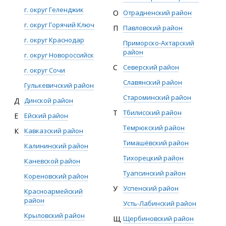
г. округ Геленджик
О
Отрадненский район
г. округ Горячий Ключ
П
Павловский район
г. округ Краснодар
Приморско-Ахтарский
район
г. округ Новороссийск
С
Северский район
г. округ Сочи
Славянский район
Гулькевичский район
Староминский район
Д
Динской район
Т
Тбилисский район
Е
Ейский район
Темрюкский район
К
Кавказский район
Тимашёвский район
Калининский район
Тихорецкий район
Каневской район
Туапсинский район
Кореновский район
У
Успенский район
Красноармейский
район
Усть-Лабинский район
Крыловский район
Щ
Щербиновский район