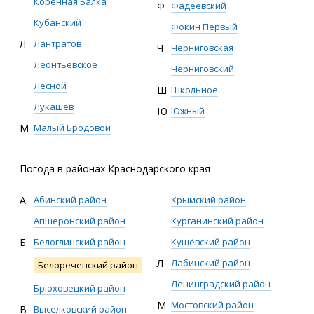
Коренная Балка
Ф
Фадеевский
Кубанский
Фокин Первый
Л
Лантратов
Ч
Черниговская
Леонтьевское
Черниговский
Лесной
Ш
Школьное
Лукашёв
Ю
Южный
М
Малый Бродовой
Погода в районах Краснодарского края
А
Абинский район
Крымский район
Апшеронский район
Курганинский район
Б
Белоглинский район
Кущёвский район
Л
Лабинский район
Белореченский район
Ленинградский район
Брюховецкий район
М
Мостовский район
В
Выселковский район