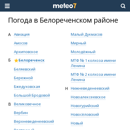
Погода в Белореченском районе
А
Авиация
Малый Дукмасов
Амосов
Мирный
Архиповское
Молодёжный
Б
Белореченск
МТФ № 1 колхоза имени
Ленина
Беляевский
МТФ № 2 колхоза имени
Бережной
Ленина
Бжедуховская
Н
Нижневеденеевский
Большой Бродовой
Новоалексеевское
В
Великовечное
Новогурийский
Вербин
Новосёловский
Верхневеденеевский
Новый
Восточный