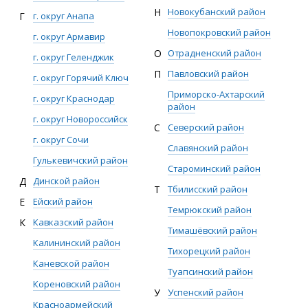
Н
Новокубанский район
Г
г. округ Анапа
Новопокровский район
г. округ Армавир
О
Отрадненский район
г. округ Геленджик
П
Павловский район
г. округ Горячий Ключ
Приморско-Ахтарский
г. округ Краснодар
район
г. округ Новороссийск
С
Северский район
г. округ Сочи
Славянский район
Гулькевичский район
Староминский район
Д
Динской район
Т
Тбилисский район
Е
Ейский район
Темрюкский район
К
Кавказский район
Тимашёвский район
Калининский район
Тихорецкий район
Каневской район
Туапсинский район
Кореновский район
У
Успенский район
Красноармейский