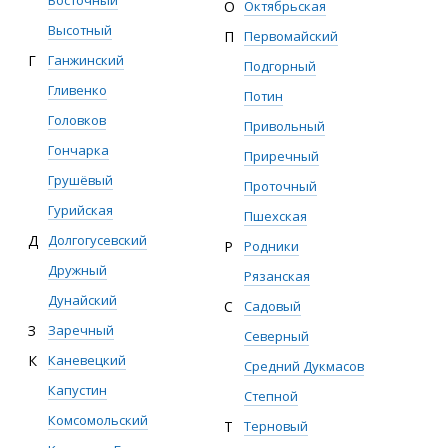
О
Октябрьская
Высотный
П
Первомайский
Г
Ганжинский
Подгорный
Гливенко
Потин
Головков
Привольный
Гончарка
Приречный
Грушёвый
Проточный
Гурийская
Пшехская
Д
Долгогусевский
Р
Родники
Дружный
Рязанская
Дунайский
С
Садовый
З
Заречный
Северный
К
Каневецкий
Средний Дукмасов
Капустин
Степной
Комсомольский
Т
Терновый