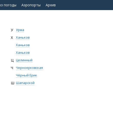
оз погоды
Аэропорты
Архив
У
Урма
Х
Ханьков
Ханьков
Ханьков
Ц
Целинный
Ч
Черноерковская
Чёрный Ерик
Ш
Шапарской