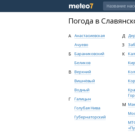
Погода в Славянск
А
Анастасиевская
Д
Дер
Ачуево
З
Заб
Б
Бараниковский
К
Кал
Беликов
Ки
В
Верхний
Кол
Вишнёвый
Ко
Водный
Кр
Гор
Г
Галицын
М
Ма
Голубая Нива
Мос
Губернаторский
МТФ
«Пу