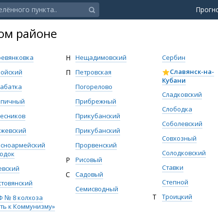
Прогн
ом районе
евянковка
Н
Нещадимовский
Сербин
Славянск-на-
ойский
П
Петровская
Кубани
абатка
Погорелово
Сладковский
рпичный
Прибрежный
Слободка
есников
Прикубанский
Соболевский
ржевский
Прикубанский
Совхозный
асноармейский
Прорвенский
Солодковский
одок
Р
Рисовый
Ставки
евский
С
Садовый
Степной
товянский
Семисводный
Т
Троицкий
 № 8 колхоза
ть к Коммунизму»