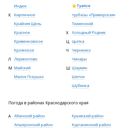
Туапсе
Индюк
турбазы «Приморская»
К
Кирпичное
Тюменский
Крайняя Щель
Х
Холодный Родник
Красное
Ц
Цыпка
Кривенковское
Ч
Черненко
Кроянское
Чинары
Л
Лермонтово
Ш
Шаумян
М
Майский
Шепси
Малое Псеушхо
Шубинка
Погода в районах Краснодарского края
А
Абинский район
Крымский район
Апшеронский район
Курганинский район