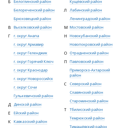
Б
Белоглинский район
Кущёвский район
Белореченский район
Л
Лабинский район
Брюховецкий район
Ленинградский район
В
Выселковский район
М
Мостовский район
Г
г. округ Анапа
Н
Новокубанский район
г. округ Армавир
Новопокровский район
г. округ Геленджик
О
Отрадненский район
г. округ Горячий Ключ
П
Павловский район
г. округ Краснодар
Приморско-Ахтарский
район
г. округ Новороссийск
С
Северский район
г. округ Сочи
Славянский район
Гулькевичский район
Староминский район
Д
Динской район
Т
Тбилисский район
Е
Ейский район
Темрюкский район
К
Кавказский район
Тимашёвский район