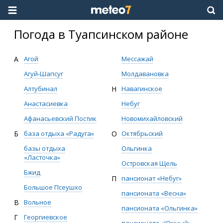
Погода в Туапсинском районе
А
Агой
Мессажай
Агуй-Шапсуг
Молдавановка
Алтубинал
Н
Навагинское
Анастасиевка
Небуг
Афанасьевский Постик
Новомихайловский
Б
база отдыха «Радуга»
О
Октябрьский
базы отдыха
Ольгинка
«Ласточка»
Островская Щель
Бжид
П
пансионат «Небуг»
Большое Псеушхо
пансионата «Весна»
В
Вольное
пансионата «Ольгинка»
Г
Георгиевское