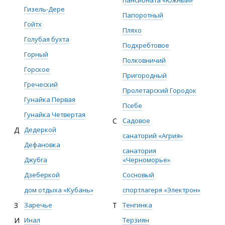
пансионата «Южный»
Гизель-Дере
Папоротный
Гойтх
Пляхо
Голубая бухта
Подхребтовое
Горный
Полковничий
Горское
Пригородный
Греческий
Пролетарский Городок
Гунайка Первая
Псебе
Гунайка Четвертая
С
Садовое
Д
Дедеркой
санаторий «Агрия»
Дефановка
санатория
Джубга
«Черноморье»
Дзеберкой
Сосновый
дом отдыха «Кубань»
спортлагеря «Электрон»
З
Заречье
Т
Тенгинка
И
Инал
Терзиян