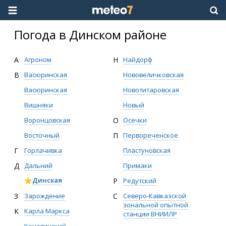
Погода в Динском районе
А
Агроном
Н
Найдорф
В
Васюринская
Нововеличковская
Васюринская
Новотитаровская
Вишняки
Новый
Воронцовская
О
Осечки
Восточный
П
Первореченское
Г
Горлачивка
Пластуновская
Д
Дальний
Примаки
Динская
Р
Редутский
З
Зарождение
С
Северо-Кавказской
зональной опытной
К
Карла Маркса
станции ВНИИЛР
Кочетинский