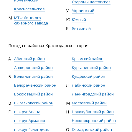
Старомышастовская
Красносельское
У
Украинский
М
МТФ Динского
Ю
Южный
сахарного завода
Я
Янтарный
Погода в районах Краснодарского края
А
Абинский район
Крымский район
Апшеронский район
Курганинский район
Б
Белоглинский район
Кущёвский район
Белореченский район
Л
Лабинский район
Брюховецкий район
Ленинградский район
В
Выселковский район
М
Мостовский район
Г
г. округ Анапа
Н
Новокубанский район
г. округ Армавир
Новопокровский район
г. округ Геленджик
О
Отрадненский район