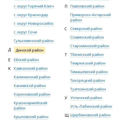
г. округ Горячий Ключ
П
Павловский район
г. округ Краснодар
Приморско-Ахтарский
район
г. округ Новороссийск
С
Северский район
г. округ Сочи
Славянский район
Гулькевичский район
Староминский район
Д
Динской район
Т
Тбилисский район
Е
Ейский район
Темрюкский район
К
Кавказский район
Тимашёвский район
Калининский район
Тихорецкий район
Каневской район
Туапсинский район
Кореновский район
У
Успенский район
Красноармейский
Усть-Лабинский район
район
Щ
Щербиновский район
Крыловский район