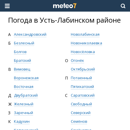
Погода в Усть-Лабинском районе
А
Александровский
Новолабинская
Б
Безлесный
Новониколаевка
Болгов
Новосёловка
Братский
О
Огонёк
В
Вимовец
Октябрьский
Воронежская
П
Потаенный
Восточная
Пятихатский
Д
Двубратский
С
Саратовский
Ж
Железный
Свободный
З
Заречный
Северский
К
Кадухин
Семёнов