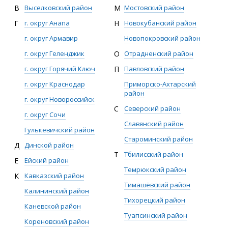
В
Выселковский район
М
Мостовский район
Г
г. округ Анапа
Н
Новокубанский район
г. округ Армавир
Новопокровский район
г. округ Геленджик
О
Отрадненский район
г. округ Горячий Ключ
П
Павловский район
г. округ Краснодар
Приморско-Ахтарский
район
г. округ Новороссийск
С
Северский район
г. округ Сочи
Славянский район
Гулькевичский район
Староминский район
Д
Динской район
Т
Тбилисский район
Е
Ейский район
Темрюкский район
К
Кавказский район
Тимашёвский район
Калининский район
Тихорецкий район
Каневской район
Туапсинский район
Кореновский район