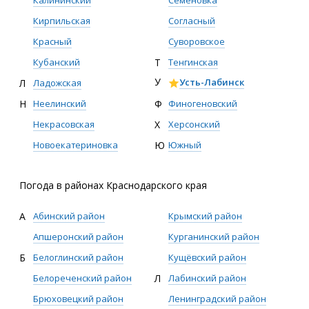
Калининский
Семёновка
Кирпильская
Согласный
Красный
Суворовское
Кубанский
Т
Тенгинская
У
Усть-Лабинск
Л
Ладожская
Ф
Финогеновский
Н
Неелинский
Х
Херсонский
Некрасовская
Ю
Южный
Новоекатериновка
Погода в районах Краснодарского края
А
Абинский район
Крымский район
Апшеронский район
Курганинский район
Б
Белоглинский район
Кущёвский район
Белореченский район
Л
Лабинский район
Брюховецкий район
Ленинградский район