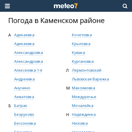
Погода в Каменском районе
А
Адикаевка
Кочетовка
Адикаевка
Крыловка
Александровка
Кувака
Александровка
Кургановка
Алексеевка 1-я
Л
Лермонтовский
Андреевка
Львовская Варежка
Анучино
М
Максимовка
Ахматовка
Междуречье
Б
Батрак
Мочалейка
Безруково
Н
Надеждинка
Бессоновка
Низовка