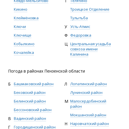
Кевдо-Мельситово
Т
Телятино
Кикино
Троицкое Отделение
Клеймёновка
Тулытьба
Ключи
У
Усть-Атмис
Ключище
Ф
Федоровка
Кобылкино
Ц
Центральная усадьба
совхоза имени
Кочалейка
Калинина
Погода в районах Пензенской области
Б
Башмаковский район
Л
Лопатинский район
Бековский район
Лунинский район
Белинский район
М
Малосердобинский
район
Бессоновский район
Мокшанский район
В
Вадинский район
Н
Наровчатский район
Г
Городищенский район