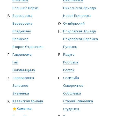
Блиновка
Николаевка
Большие Верхи
Никольская Арчада
В
Варваровка
Новая Есинеевка
Варваровка
О
Октябрьский
Владыкино
П
Покровская Арчада
Вражское
Покровская Варежка
Второе Отделение
Пустынь
Г
Гавриловка
Р
Радуга
Гаи
Ростовка
Головинщино
Росток
З
Завиваловка
С
Селитьба
Залесное
Скворечное
Знаменка
Соболевка
К
Казанская Арчада
Старая Есинеевка
Каменка
Студенец