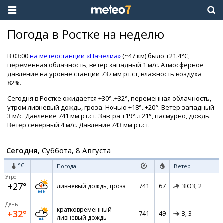
Погода в Ростке на неделю
В 03:00
на метеостанции «Пачелма»
(~47 км) было +21.4°C,
переменная облачность, ветер западный 1 м/с. Атмосферное
давление на уровне станции 737 мм рт.ст, влажность воздуха
82%.
Сегодня в Ростке ожидается +30°..+32°, переменная облачность,
утром ливневый дождь, гроза. Ночью +18°..+20°. Ветер западный
3 м/с. Давление 741 мм рт.ст. Завтра +19°..+21°, пасмурно, дождь.
Ветер северный 4 м/с. Давление 743 мм рт.ст.
Сегодня,
Суббота, 8 Августа
°C
Погода
Ветер
Утро
+27°
741
67
ливневый дождь, гроза
ЗЮЗ,
2
День
кратковременный
+32°
741
49
З,
3
ливневый дождь