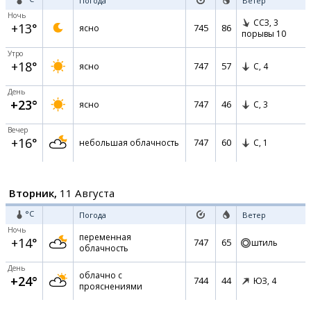
Погода
Ветер
Ночь
ССЗ,
3
+13°
745
86
ясно
порывы 10
Утро
+18°
747
57
ясно
С,
4
День
+23°
747
46
ясно
С,
3
Вечер
+16°
747
60
небольшая облачность
С,
1
Вторник,
11 Августа
°C
Погода
Ветер
Ночь
переменная
+14°
747
65
штиль
облачность
День
облачно с
+24°
744
44
ЮЗ,
4
прояснениями