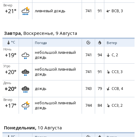
Вечер
+21°
741
91
ливневый дождь
ВСВ,
3
Завтра,
Воскресенье, 9 Августа
°C
Погода
Ветер
Ночь
небольшой ливневый
+19°
741
94
С,
2
дождь
Утро
небольшой ливневый
+20°
741
91
ССЗ,
3
дождь
День
+20°
743
79
дождь
ССВ,
4
Вечер
небольшой ливневый
+17°
744
84
ССЗ,
2
дождь
Понедельник,
10 Августа
°C