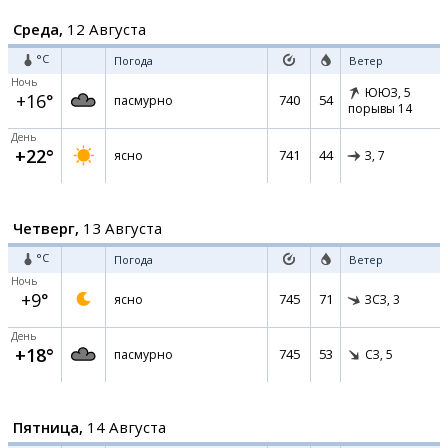
Среда,
12 Августа
°C
Погода
Ветер
Ночь
ЮЮЗ,
5
+16°
740
54
пасмурно
порывы 14
День
+22°
741
44
ясно
З,
7
Четверг,
13 Августа
°C
Погода
Ветер
Ночь
+9°
745
71
ясно
ЗСЗ,
3
День
+18°
745
53
пасмурно
СЗ,
5
Пятница,
14 Августа