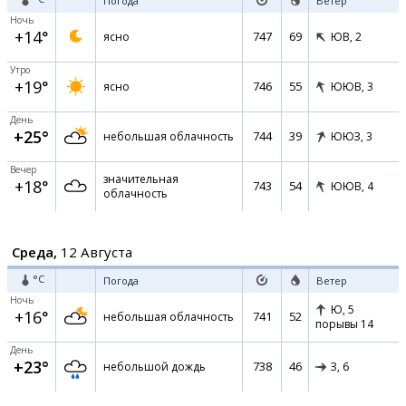
Погода
Ветер
Ночь
+14°
747
69
ясно
ЮВ,
2
Утро
+19°
746
55
ясно
ЮЮВ,
3
День
+25°
744
39
небольшая облачность
ЮЮЗ,
3
Вечер
значительная
+18°
743
54
ЮЮВ,
4
облачность
Среда,
12 Августа
°C
Погода
Ветер
Ночь
Ю,
5
+16°
741
52
небольшая облачность
порывы 14
День
+23°
738
46
небольшой дождь
З,
6