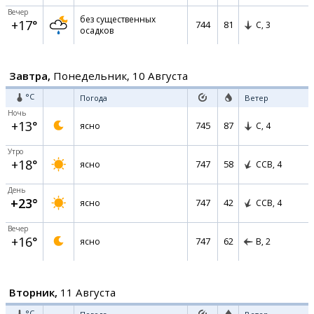
Вечер
без существенных
+17°
744
81
С,
3
осадков
Завтра,
Понедельник, 10 Августа
°C
Погода
Ветер
Ночь
+13°
745
87
ясно
С,
4
Утро
+18°
747
58
ясно
ССВ,
4
День
+23°
747
42
ясно
ССВ,
4
Вечер
+16°
747
62
ясно
В,
2
Вторник,
11 Августа
°C