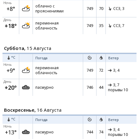
Ночь
облачно с
+8°
749
70
ССЗ,
3
прояснениями
День
переменная
+18°
749
35
ССЗ,
7
облачность
Суббота,
15 Августа
°C
Погода
Ветер
Ночь
переменная
+9°
749
72
З,
4
облачность
День
З,
7
+20°
746
44
пасмурно
порывы 10
Воскресенье,
16 Августа
°C
Погода
Ветер
Ночь
З,
4
+13°
744
74
пасмурно
порывы 10