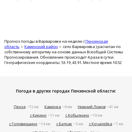
Прогноз погоды в Варваровке на неделю (
Пензенская
область
Каменский район
село Варваровка
) расчитан по
собственному алгоритму на основе данных Всеобщей Системы
Прогнозирования. Обновление происходит 4 раза в сутки.
Географические координаты: 53.19, 43.91. Местное время 10:52
Погода в других городах Пензенской области:
Пенза
Каменка
Нижний Ломов
~72 км
~9 км
~41 км
с Кикино
с Кобылкино
~11 км
~10 км
с Головинщино
с Батрак
с Кочалейка
~14 км
~3 км
~7 км