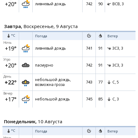
+20°
742
90
ливневый дождь
ВСВ,
3
Завтра,
Воскресенье, 9 Августа
°C
Погода
Ветер
Ночь
+19°
741
91
ливневый дождь
ЗСЗ,
3
Утро
+20°
742
91
пасмурно
ЗСЗ,
3
День
небольшой дождь,
+22°
743
77
С,
5
возможна гроза
Вечер
+17°
745
85
небольшой дождь
С,
3
Понедельник,
10 Августа
°C
Погода
Ветер
Ночь