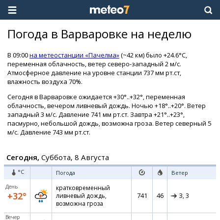
Погода в Варваровке на неделю
В 09:00
на метеостанции «Пачелма»
(~42 км) было +24.6°C,
переменная облачность, ветер северо-западный 2 м/с.
Атмосферное давление на уровне станции 737 мм рт.ст,
влажность воздуха 70%.
Сегодня в Варваровке ожидается +30°..+32°, переменная
облачность, вечером ливневый дождь. Ночью +18°..+20°. Ветер
западный 3 м/с. Давление 741 мм рт.ст. Завтра +21°..+23°,
пасмурно, небольшой дождь, возможна гроза. Ветер северный 5
м/с. Давление 743 мм рт.ст.
Сегодня,
Суббота, 8 Августа
°C
Погода
Ветер
День
кратковременный
+32°
741
46
ливневый дождь,
З,
3
возможна гроза
Вечер