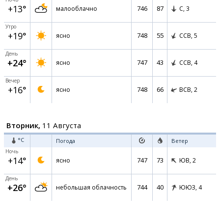
+13°
746
87
малооблачно
С,
3
Утро
+19°
748
55
ясно
ССВ,
5
День
+24°
747
43
ясно
ССВ,
4
Вечер
+16°
748
66
ясно
ВСВ,
2
Вторник,
11 Августа
°C
Погода
Ветер
Ночь
+14°
747
73
ясно
ЮВ,
2
День
+26°
744
40
небольшая облачность
ЮЮЗ,
4