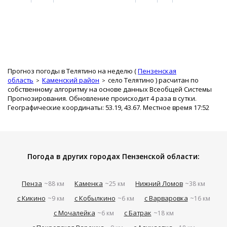
Прогноз погоды в Телятино на неделю (
Пензенская
область
Каменский район
село Телятино
) расчитан по
собственному алгоритму на основе данных Всеобщей Системы
Прогнозирования. Обновление происходит 4 раза в сутки.
Географические координаты: 53.19, 43.67. Местное время 17:52
Погода в других городах Пензенской области:
Пенза
Каменка
Нижний Ломов
~88 км
~25 км
~38 км
с Кикино
с Кобылкино
с Варваровка
~9 км
~6 км
~16 км
с Мочалейка
с Батрак
~6 км
~18 км