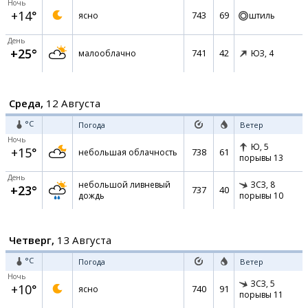
Ночь
+14°
743
69
ясно
штиль
День
+25°
741
42
малооблачно
ЮЗ,
4
Среда,
12 Августа
°C
Погода
Ветер
Ночь
Ю,
5
+15°
738
61
небольшая облачность
порывы 13
День
небольшой ливневый
ЗСЗ,
8
+23°
737
40
дождь
порывы 10
Четверг,
13 Августа
°C
Погода
Ветер
Ночь
ЗСЗ,
5
+10°
740
91
ясно
порывы 11