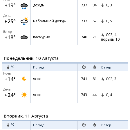
+19°
737
94
дождь
С,
3
День
+25°
737
52
небольшой дождь
С,
5
Вечер
ССЗ,
4
+18°
740
71
пасмурно
порывы 10
Понедельник,
10 Августа
°C
Погода
Ветер
Ночь
+14°
741
81
ясно
ССЗ,
3
День
+24°
743
44
ясно
С,
4
Вторник,
11 Августа
°C
Погода
Ветер