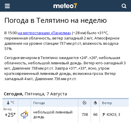
Погода в Телятино на неделю
В 15:00
на метеостанции «Пачелма»
(~28 км) было +31°C,
переменная облачность, ветер западный 2 м/с. Атмосферное
давление на уровне станции 737 мм рт.ст, влажность воздуха
51%.
Сегодня вечером в Телятино ожидается +24°..+26°, небольшая
облачность, небольшой ливневый дождь. Ветер юго-западный 3
м/с. Давление 738 мм рт.ст. Завтра +31°..+33°, ясно, утром
кратковременный ливневый дождь, возможна гроза. Ветер
западный 4 м/с. Давление 736 мм рт.ст.
Сегодня,
Пятница, 7 Августа
°C
Погода
Ветер
Вечер
небольшой ливневый
+25°
738
66
ЮЮЗ,
3
дождь