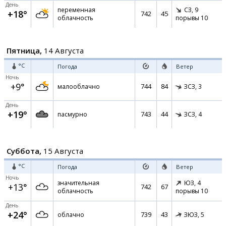
День
переменная
СЗ,
9
+18°
742
45
облачность
порывы 10
Пятница,
14 Августа
°C
Погода
Ветер
Ночь
+9°
744
84
малооблачно
ЗСЗ,
3
День
+19°
743
44
пасмурно
ЗСЗ,
4
Суббота,
15 Августа
°C
Погода
Ветер
Ночь
значительная
ЮЗ,
4
+13°
742
67
облачность
порывы 10
День
+24°
739
43
облачно
ЗЮЗ,
5