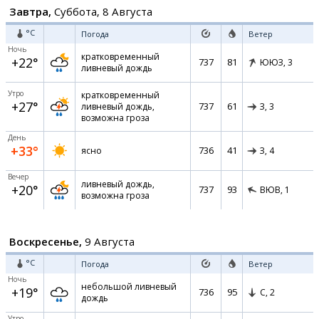
Завтра,
Суббота, 8 Августа
°C
Погода
Ветер
Ночь
кратковременный
+22°
737
81
ЮЮЗ,
3
ливневый дождь
Утро
кратковременный
+27°
737
61
ливневый дождь,
З,
3
возможна гроза
День
+33°
736
41
ясно
З,
4
Вечер
ливневый дождь,
+20°
737
93
ВЮВ,
1
возможна гроза
Воскресенье,
9 Августа
°C
Погода
Ветер
Ночь
небольшой ливневый
+19°
736
95
С,
2
дождь
Утро