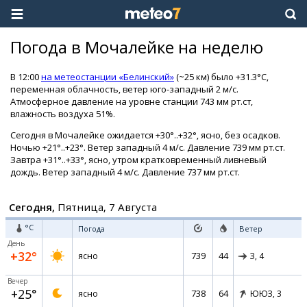
Погода в Мочалейке на неделю
В 12:00
на метеостанции «Белинский»
(~25 км) было +31.3°C,
переменная облачность, ветер юго-западный 2 м/с.
Атмосферное давление на уровне станции 743 мм рт.ст,
влажность воздуха 51%.
Сегодня в Мочалейке ожидается +30°..+32°, ясно, без осадков.
Ночью +21°..+23°. Ветер западный 4 м/с. Давление 739 мм рт.ст.
Завтра +31°..+33°, ясно, утром кратковременный ливневый
дождь. Ветер западный 4 м/с. Давление 737 мм рт.ст.
Сегодня,
Пятница, 7 Августа
°C
Погода
Ветер
День
+32°
739
44
ясно
З,
4
Вечер
+25°
738
64
ясно
ЮЮЗ,
3