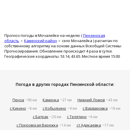
Прогноз погоды в Мочалейке на неделю (
Пензенская
область
Каменский район
село Мочалейка
) расчитан по
собственному алгоритму на основе данных Всеобщей Системы
Прогнозирования. Обновление происходит 4 раза в сутки.
Географические координаты: 53.14, 43.65. Местное время 15:00
Погода в других городах Пензенской области:
Пенза
Каменка
Нижний Ломов
~90 км
~27 км
~43 км
с Кикино
с Кобылкино
с Варваровка
~8 км
~9 км
~18 км
с Батрак
с Телятино
~20 км
~6 км
с Покровская Варежка
ст Адикаевка
~14 км
~17 км