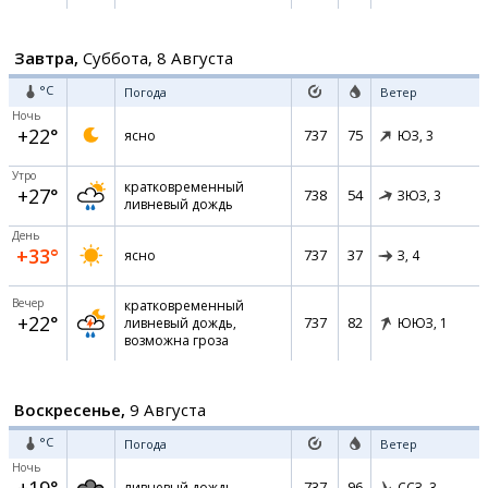
Завтра,
Суббота, 8 Августа
°C
Погода
Ветер
Ночь
+22°
737
75
ясно
ЮЗ,
3
Утро
кратковременный
+27°
738
54
ЗЮЗ,
3
ливневый дождь
День
+33°
737
37
ясно
З,
4
Вечер
кратковременный
+22°
737
82
ливневый дождь,
ЮЮЗ,
1
возможна гроза
Воскресенье,
9 Августа
°C
Погода
Ветер
Ночь
737
96
ливневый дождь
ССЗ,
3