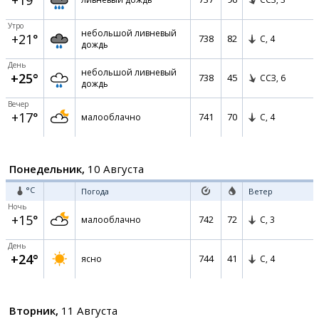
+19°
Утро
небольшой ливневый
+21°
738
82
С,
4
дождь
День
небольшой ливневый
+25°
738
45
ССЗ,
6
дождь
Вечер
+17°
741
70
малооблачно
С,
4
Понедельник,
10 Августа
°C
Погода
Ветер
Ночь
+15°
742
72
малооблачно
С,
3
День
+24°
744
41
ясно
С,
4
Вторник,
11 Августа