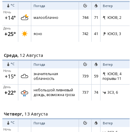
°C
Погода
Ветер
Ночь
+14°
744
71
малооблачно
ЮЮВ,
2
День
+25°
742
41
ясно
ЮЮЗ,
3
Среда,
12 Августа
°C
Погода
Ветер
Ночь
значительная
ЮЮВ,
4
+15°
739
59
облачность
порывы 11
День
небольшой ливневый
+22°
737
74
ЗСЗ,
6
дождь, возможна гроза
Четверг,
13 Августа
°C
Погода
Ветер
Ночь