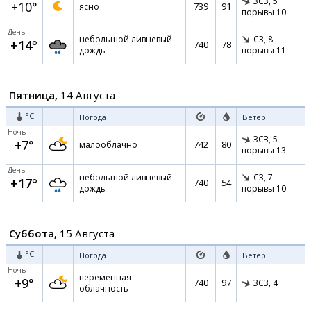
ЗСЗ,
5
+10°
739
91
ясно
порывы 10
День
небольшой ливневый
СЗ,
8
+14°
740
78
дождь
порывы 11
Пятница,
14 Августа
°C
Погода
Ветер
Ночь
ЗСЗ,
5
+7°
742
80
малооблачно
порывы 13
День
небольшой ливневый
СЗ,
7
+17°
740
54
дождь
порывы 10
Суббота,
15 Августа
°C
Погода
Ветер
Ночь
переменная
+9°
740
97
ЗСЗ,
4
облачность