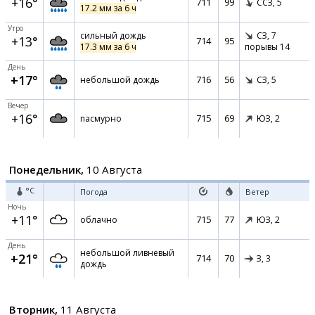
+16°
711
99
ССЗ,
5
17.2 мм за 6 ч
Утро
сильный дождь
СЗ,
7
+13°
714
95
17.3 мм за 6 ч
порывы 14
День
+17°
716
56
небольшой дождь
СЗ,
5
Вечер
+16°
715
69
пасмурно
ЮЗ,
2
Понедельник,
10 Августа
°C
Погода
Ветер
Ночь
+11°
715
77
облачно
ЮЗ,
2
День
небольшой ливневый
+21°
714
70
З,
3
дождь
Вторник,
11 Августа