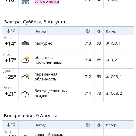
27.5 мм за 6 ч
Завтра,
Суббота, 8 Августа
°C
Погода
Ветер
Ночь
+14°
713
93
пасмурно
ЮЗ,
1
Утро
облачно с
+17°
714
85
З,
2
прояснениями
День
переменная
+25°
712
53
ССВ,
1
облачность
Вечер
без существенных
+21°
711
73
ССВ,
2
осадков
Воскресенье,
9 Августа
°C
Погода
Ветер
Ночь
сильный дождь