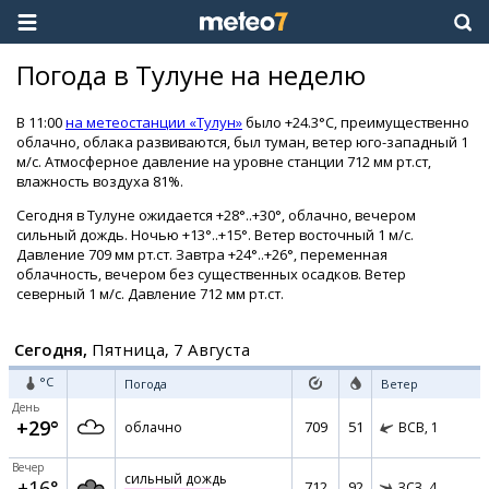
Погода в Тулуне на неделю
В 11:00
на метеостанции «Тулун»
было +24.3°C, преимущественно
облачно, облака развиваются, был туман, ветер юго-западный 1
м/с. Атмосферное давление на уровне станции 712 мм рт.ст,
влажность воздуха 81%.
Сегодня в Тулуне ожидается +28°..+30°, облачно, вечером
сильный дождь. Ночью +13°..+15°. Ветер восточный 1 м/с.
Давление 709 мм рт.ст. Завтра +24°..+26°, переменная
облачность, вечером без существенных осадков. Ветер
северный 1 м/с. Давление 712 мм рт.ст.
Сегодня,
Пятница, 7 Августа
°C
Погода
Ветер
День
+29°
709
51
облачно
ВСВ,
1
Вечер
сильный дождь
+16°
712
92
ЗСЗ,
4