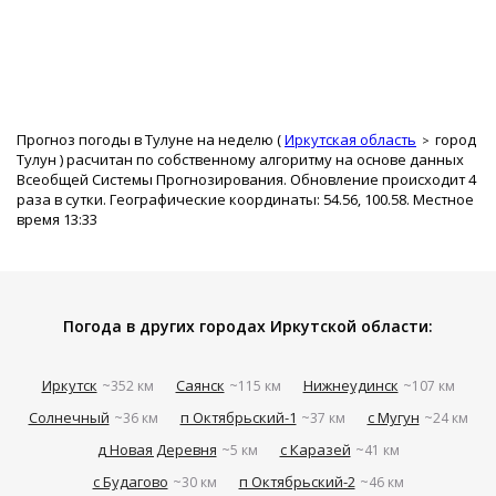
Прогноз погоды в Тулуне на неделю (
Иркутская область
город
Тулун
) расчитан по собственному алгоритму на основе данных
Всеобщей Системы Прогнозирования. Обновление происходит 4
раза в сутки. Географические координаты: 54.56, 100.58. Местное
время 13:33
Погода в других городах Иркутской области:
Иркутск
Саянск
Нижнеудинск
~352 км
~115 км
~107 км
Солнечный
п Октябрьский-1
с Мугун
~36 км
~37 км
~24 км
д Новая Деревня
с Каразей
~5 км
~41 км
с Будагово
п Октябрьский-2
~30 км
~46 км