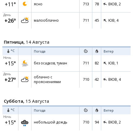
+11°
713
78
ясно
ВЮВ,
2
День
+26°
711
45
малооблачно
ЮВ,
4
Пятница,
14 Августа
°C
Погода
Ветер
Ночь
+15°
711
82
без осадков, туман
ЮВ,
1
День
облачно с
+27°
710
42
ВЮВ,
4
прояснениями
Суббота,
15 Августа
°C
Погода
Ветер
Ночь
+15°
710
94
небольшой дождь
ВЮВ,
2