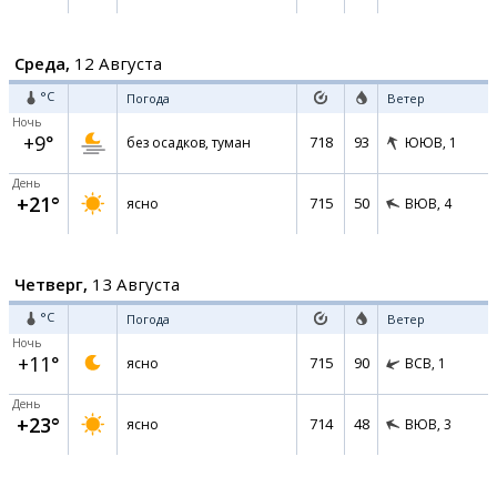
Среда,
12 Августа
°C
Погода
Ветер
Ночь
+9°
718
93
без осадков, туман
ЮЮВ,
1
День
+21°
715
50
ясно
ВЮВ,
4
Четверг,
13 Августа
°C
Погода
Ветер
Ночь
+11°
715
90
ясно
ВСВ,
1
День
+23°
714
48
ясно
ВЮВ,
3