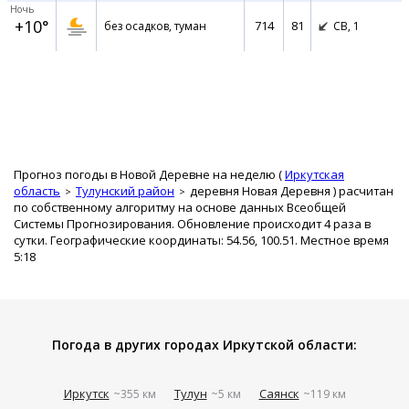
Ночь
+10°
714
81
без осадков, туман
СВ,
1
Прогноз погоды в Новой Деревне на неделю (
Иркутская
область
Тулунский район
деревня Новая Деревня
) расчитан
по собственному алгоритму на основе данных Всеобщей
Системы Прогнозирования. Обновление происходит 4 раза в
сутки. Географические координаты: 54.56, 100.51. Местное время
5:18
Погода в других городах Иркутской области:
Иркутск
Тулун
Саянск
~355 км
~5 км
~119 км