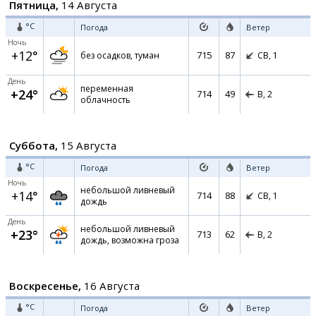
Пятница,
14 Августа
°C
Погода
Ветер
Ночь
+12°
715
87
без осадков, туман
СВ,
1
День
переменная
+24°
714
49
В,
2
облачность
Суббота,
15 Августа
°C
Погода
Ветер
Ночь
небольшой ливневый
+14°
714
88
СВ,
1
дождь
День
небольшой ливневый
+23°
713
62
В,
2
дождь, возможна гроза
Воскресенье,
16 Августа
°C
Погода
Ветер