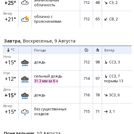
значительная
+25°
712
48
СЗ,
2
облачность
Вечер
облачно с
+21°
712
65
СВ,
2
прояснениями
Завтра,
Воскресенье, 9 Августа
°C
Погода
Ветер
Ночь
+15°
712
98
дождь
ССЗ,
3
Утро
сильный дождь
ССЗ,
7
+12°
714
97
31.3 мм за 6 ч
порывы 13
День
+15°
716
78
дождь
ЗСЗ,
6
Вечер
без существенных
+15°
715
71
З,
1
осадков
Понедельник,
10 Августа