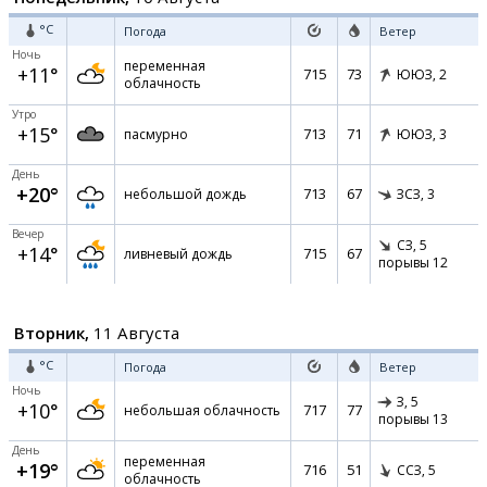
°C
Погода
Ветер
Ночь
переменная
+11°
715
73
ЮЮЗ,
2
облачность
Утро
+15°
713
71
пасмурно
ЮЮЗ,
3
День
+20°
713
67
небольшой дождь
ЗСЗ,
3
Вечер
СЗ,
5
+14°
715
67
ливневый дождь
порывы 12
Вторник,
11 Августа
°C
Погода
Ветер
Ночь
З,
5
+10°
717
77
небольшая облачность
порывы 13
День
переменная
+19°
716
51
ССЗ,
5
облачность