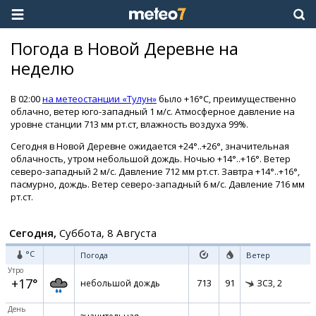
Погода в Новой Деревне на
неделю
В 02:00
на метеостанции «Тулун»
было +16°C, преимущественно
облачно, ветер юго-западный 1 м/с. Атмосферное давление на
уровне станции 713 мм рт.ст, влажность воздуха 99%.
Сегодня в Новой Деревне ожидается +24°..+26°, значительная
облачность, утром небольшой дождь. Ночью +14°..+16°. Ветер
северо-западный 2 м/с. Давление 712 мм рт.ст. Завтра +14°..+16°,
пасмурно, дождь. Ветер северо-западный 6 м/с. Давление 716 мм
рт.ст.
Сегодня,
Суббота, 8 Августа
°C
Погода
Ветер
Утро
+17°
713
91
небольшой дождь
ЗСЗ,
2
День