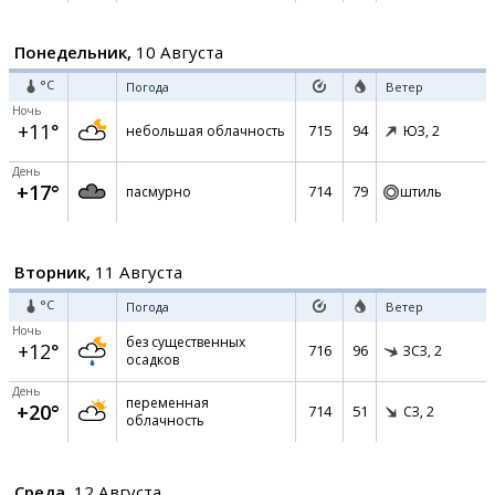
Понедельник,
10 Августа
°C
Погода
Ветер
Ночь
+11°
715
94
небольшая облачность
ЮЗ,
2
День
+17°
714
79
пасмурно
штиль
Вторник,
11 Августа
°C
Погода
Ветер
Ночь
без существенных
+12°
716
96
ЗСЗ,
2
осадков
День
переменная
+20°
714
51
СЗ,
2
облачность
Среда,
12 Августа