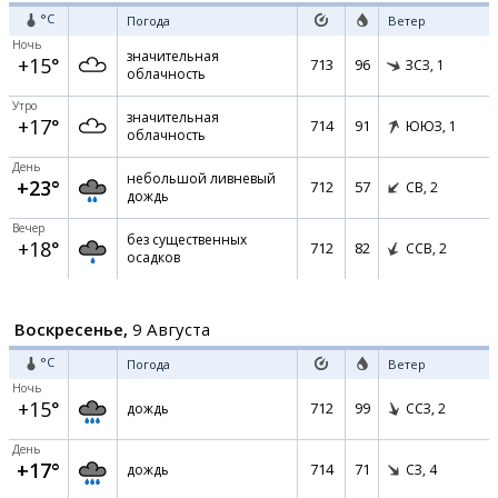
°C
Погода
Ветер
Ночь
значительная
+15°
713
96
ЗСЗ,
1
облачность
Утро
значительная
+17°
714
91
ЮЮЗ,
1
облачность
День
небольшой ливневый
+23°
712
57
СВ,
2
дождь
Вечер
без существенных
+18°
712
82
ССВ,
2
осадков
Воскресенье,
9 Августа
°C
Погода
Ветер
Ночь
+15°
712
99
дождь
ССЗ,
2
День
+17°
714
71
дождь
СЗ,
4