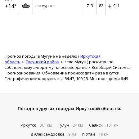
Ночь
+14°
713
82
пасмурно
С,
1
Прогноз погоды в Мугуне на неделю (
Иркутская
область
Тулунский район
село Мугун
) расчитан по
собственному алгоритму на основе данных Всеобщей Системы
Прогнозирования. Обновление происходит 4 раза в сутки.
Географические координаты: 54.47, 100.25. Местное время 6:49
Погода в других городах Иркутской области:
Иркутск
Тулун
Саянск
~361 км
~24 км
~131 км
д Александровка
п Утай
~9 км
~19 км