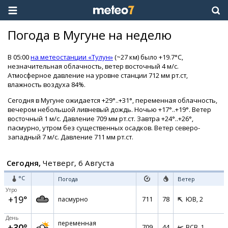
Погода в Мугуне на неделю
В 05:00
на метеостанции «Тулун»
(~27 км) было +19.7°C,
незначительная облачность, ветер восточный 4 м/с.
Атмосферное давление на уровне станции 712 мм рт.ст,
влажность воздуха 84%.
Сегодня в Мугуне ожидается +29°..+31°, переменная облачность,
вечером небольшой ливневый дождь. Ночью +17°..+19°. Ветер
восточный 1 м/с. Давление 709 мм рт.ст. Завтра +24°..+26°,
пасмурно, утром без существенных осадков. Ветер северо-
западный 7 м/с. Давление 711 мм рт.ст.
Сегодня,
Четверг, 6 Августа
°C
Погода
Ветер
Утро
+19°
711
78
пасмурно
ЮВ,
2
День
переменная
+30°
709
44
ВСВ,
1