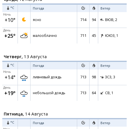
°C
Погода
Ветер
Ночь
+10°
714
94
ясно
ВЮВ,
2
День
+25°
711
45
малооблачно
ЮЮЗ,
1
Четверг,
13 Августа
°C
Погода
Ветер
Ночь
+14°
713
98
ливневый дождь
ЗСЗ,
3
День
+19°
713
64
небольшой дождь
СВ,
1
Пятница,
14 Августа
°C
Погода
Ветер