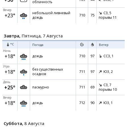
облачность
Вечер
небольшой ливневый
СЗ,
5
+23°
710
75
дождь
порывы 11
Завтра,
Пятница, 7 Августа
°C
Погода
Ветер
Ночь
+18°
710
97
дождь
ССЗ,
1
Утро
без существенных
+18°
711
97
ЮЗ,
2
осадков
День
СЗ,
7
+25°
711
69
пасмурно
порывы 10
Вечер
+18°
712
90
дождь
ЮЗ,
1
Суббота,
8 Августа