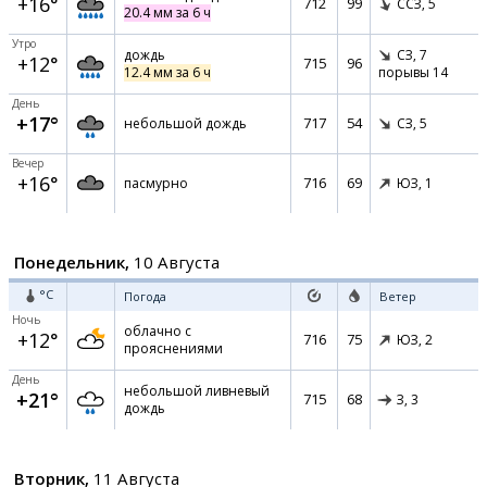
+16°
712
99
ССЗ,
5
20.4 мм за 6 ч
Утро
дождь
СЗ,
7
+12°
715
96
12.4 мм за 6 ч
порывы 14
День
+17°
717
54
небольшой дождь
СЗ,
5
Вечер
+16°
716
69
пасмурно
ЮЗ,
1
Понедельник,
10 Августа
°C
Погода
Ветер
Ночь
облачно с
+12°
716
75
ЮЗ,
2
прояснениями
День
небольшой ливневый
+21°
715
68
З,
3
дождь
Вторник,
11 Августа