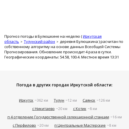
Прогноз погоды в Булюшкине на неделю (
Иркутская
область
Тулунский район
деревня Булюшкина
) расчитан по
собственному алгоритму на основе данных Всеобщей Системы
Прогнозирования. Обновление происходит 4 раза в сутки.
Географические координаты: 54.58, 100.4. Местное время 13:31
Погода в других городах Иркутской области:
Иркутск
Тулун
Саянск
~362 км
~12 км
~126 км
с Никитаево
с Котик
~20 км
~8 км
п 4 отделение Государственной селекционной станции
~16 км
с Перфилово
п Центральные Мастерские
~20 км
~8 км