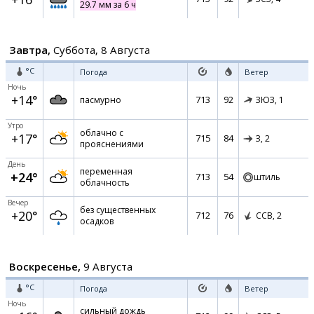
29.7 мм за 6 ч
Завтра,
Суббота, 8 Августа
°C
Погода
Ветер
Ночь
+14°
713
92
пасмурно
ЗЮЗ,
1
Утро
облачно с
+17°
715
84
З,
2
прояснениями
День
переменная
+24°
713
54
штиль
облачность
Вечер
без существенных
+20°
712
76
ССВ,
2
осадков
Воскресенье,
9 Августа
°C
Погода
Ветер
Ночь
сильный дождь