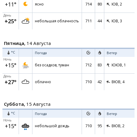
+11°
714
80
ясно
ЮВ,
2
День
+25°
711
44
небольшая облачность
ЮВ,
3
Пятница,
14 Августа
°C
Погода
Ветер
Ночь
+15°
712
83
без осадков, туман
ЮЮВ,
1
День
+27°
710
42
облачно
ВЮВ,
4
Суббота,
15 Августа
°C
Погода
Ветер
Ночь
+15°
710
95
небольшой дождь
ВЮВ,
2