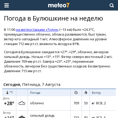
Погода в Булюшкине на неделю
В 11:00
на метеостанции «Тулун»
(~13 км) было +24.3°C,
преимущественно облачно, облака развиваются, был туман,
ветер юго-западный 1 м/с. Атмосферное давление на уровне
станции 712 мм рт.ст, влажность воздуха 81%.
Сегодня в Булюшкине ожидается +27°..+29°, облачно, вечером
сильный дождь. Ночью +13°..+15°. Ветер северо-восточный 2 м/с.
Давление 709 мм рт.ст. Завтра +23°..+25°, переменная
облачность, вечером без существенных осадков. Безветренно.
Давление 713 мм рт.ст.
Сегодня,
Пятница, 7 Августа
°C
Погода
Ветер
День
+28°
709
53
облачно
ВСВ,
2
Вечер
сильный дождь
+16°
713
92
ЗСЗ,
4