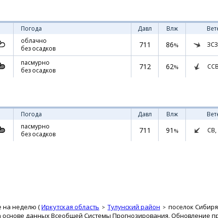
Погода
Давл
Влж
Вет
облачно
711
86
ЗСЗ
%
без осадков
пасмурно
712
62
СС
%
без осадков
Погода
Давл
Влж
Вет
пасмурно
711
91
СВ,
%
без осадков
е на неделю (
Иркутская область
Тулунский район
поселок Сибиря
а основе данных Всеобщей Системы Прогнозирования. Обновление про