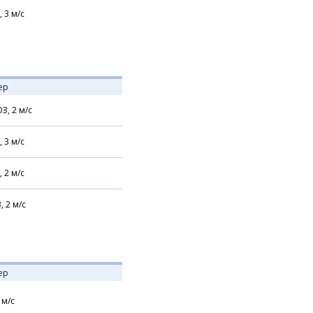
,
3
м/с
ер
З,
2
м/с
,
3
м/с
,
2
м/с
В,
2
м/с
ер
м/с