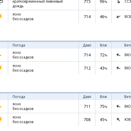
715
96
ССЗ
кратковременный ливневый
%
дождь
ясно
714
46
ВС
%
без осадков
Погода
Давл
Влж
Вет
ясно
714
72
ВЮ
%
без осадков
ясно
712
43
ВЮ
%
без осадков
Погода
Давл
Влж
Вет
ясно
711
75
ВЮ
%
без осадков
ясно
708
45
ЮВ
%
без осадков