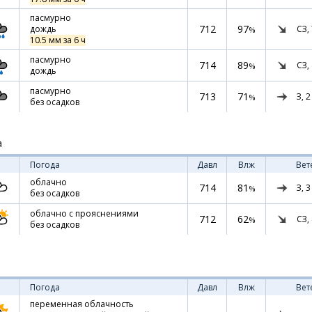
пасмурно
712
97
СЗ,
дождь
%
10.5 мм за 6 ч
пасмурно
714
89
СЗ,
%
дождь
пасмурно
713
71
З,
2
%
без осадков
а
Погода
Давл
Влж
Вет
облачно
714
81
З,
3
%
без осадков
облачно с прояснениями
712
62
СЗ,
%
без осадков
Погода
Давл
Влж
Вет
переменная облачность