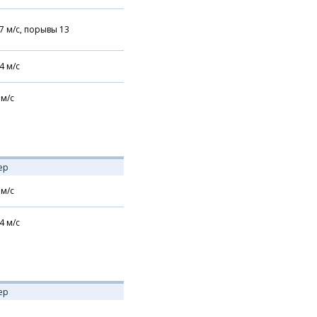
7
м/с,
порывы 13
4
м/с
м/с
ер
м/с
4
м/с
ер