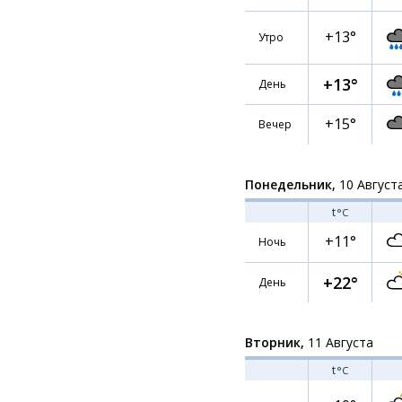
+13°
Утро
+13°
День
+15°
Вечер
Понедельник,
10 Август
t
°C
+11°
Ночь
+22°
День
Вторник,
11 Августа
t
°C