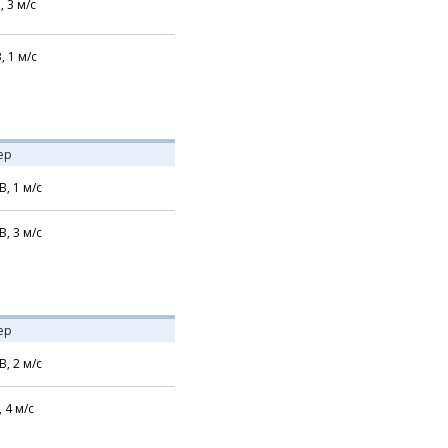
,
3
м/с
В,
1
м/с
ер
В,
1
м/с
В,
3
м/с
ер
В,
2
м/с
,
4
м/с