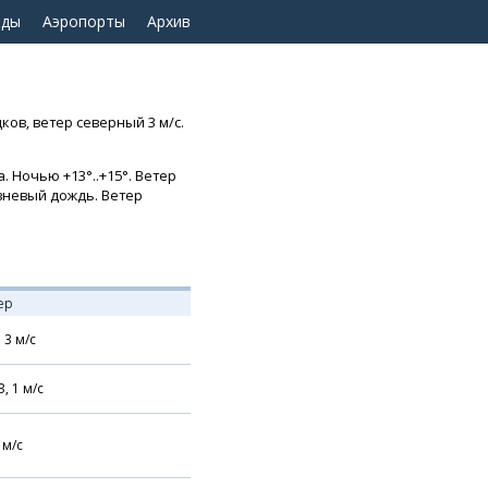
оды
Аэропорты
Архив
ков, ветер северный 3 м/с.
 Ночью +13°..+15°. Ветер
ивневый дождь. Ветер
ер
,
3
м/с
З,
1
м/с
м/с