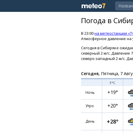
Погода в Сиби
В 23:00
на метеостанции «Т
Атмосферное давление на у
Сегодня в Сибиряке ожидае
северный 2 м/с. Давление 
северо-западный 2 м/с. Дав
Сегодня,
Пятница, 7 Авгу
t
°C
+19°
Ночь
+20°
Утро
+28°
День