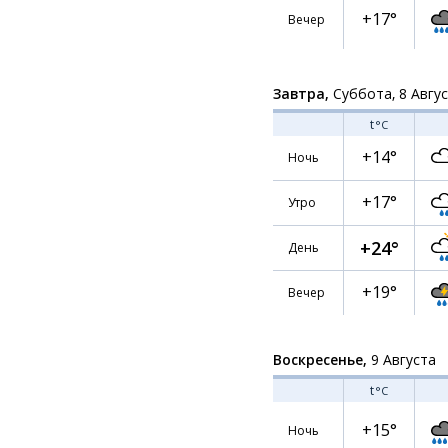
+17°
Вечер
Завтра,
Суббота, 8 Авгу
t
°C
+14°
Ночь
+17°
Утро
+24°
День
+19°
Вечер
Воскресенье,
9 Августа
t
°C
+15°
Ночь