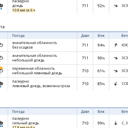
пасмурно
711
92
ЗСЗ
дождь
%
10.8 мм за 6 ч
ста
Погода
Давл
Влж
Вет
значительная облачность
711
94
ЮЮ
%
без осадков
значительная облачность
711
90
ЗСЗ
%
небольшой дождь
переменная облачность
710
61
ЗСЗ
%
небольшой ливневый дождь
пасмурно
710
85
СС
%
ливневый дождь, возможна гроза
Погода
Давл
Влж
Вет
пасмурно
710
99
С,
3
сильный дождь
%
17.8 мм за 6 ч