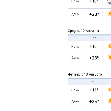
+10°
Ночь
+20°
День
Среда,
12 Августа
t
°C
+10°
Ночь
+23°
День
Четверг,
13 Августа
t
°C
+11°
Ночь
+25°
День