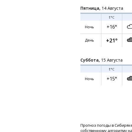
Пятница,
14 Августа
t
°C
+16°
Ночь
+21°
День
Суббота,
15 Августа
t
°C
+15°
Ночь
Прогноз погоды в Сибиряк
собственному алгоритму н