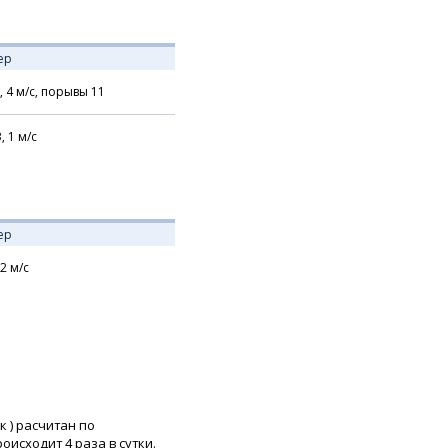
ер
,
4
м/с,
порывы 11
В,
1
м/с
ер
2
м/с
к
) расчитан по
исходит 4 раза в сутки.