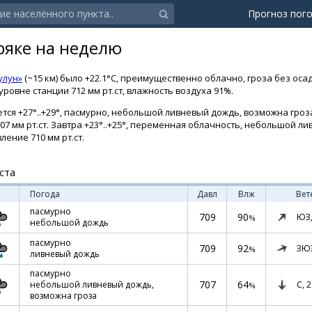
Прогноз пог
ряке на неделю
улун»
(~15 км) было +22.1°C, преимущественно облачно, гроза без осад
ровне станции 712 мм рт.ст, влажность воздуха 91%.
тся +27°..+29°, пасмурно, небольшой ливневый дождь, возможна гроза.
707 мм рт.ст. Завтра +23°..+25°, переменная облачность, небольшой л
ление 710 мм рт.ст.
ста
Погода
Давл
Влж
Вет
пасмурно
709
90
ЮЗ
%
небольшой дождь
пасмурно
709
92
ЗЮ
%
ливневый дождь
пасмурно
707
64
С,
2
небольшой ливневый дождь,
%
возможна гроза