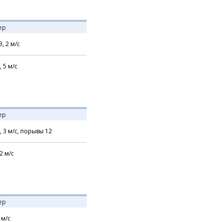
ер
З,
2
м/с
,
5
м/с
ер
,
3
м/с,
порывы 12
2
м/с
ер
м/с