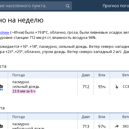
Прогноз пог
но на неделю
улун»
(~49 км) было +19.8°C, облачно, гроза, были ливневые осадки, ве
ровне станции 712 мм рт.ст, влажность воздуха 94%.
жидается +16°..+18°, пасмурно, сильный дождь. Ветер северо-западны
тра +23°..+25°, облачно, утром дождь. Ветер северо-западный 2 м/с. Дав
ста
Погода
Давл
Влж
Вет
пасмурно
712
95
ССЗ
сильный дождь
%
23.8 мм за 6 ч
ста
Погода
Давл
Влж
Вет
пасмурно
713
97
ЗЮ
%
небольшой дождь