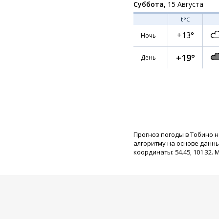
Суббота,
15 Августа
t
°C
+13°
Ночь
+19°
День
Прогноз погоды в Тобино н
алгоритму на основе данн
координаты: 54.45, 101.32. 