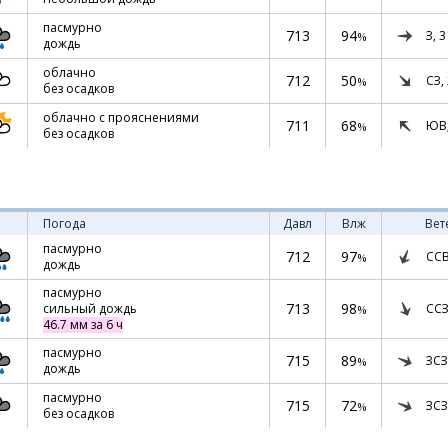
пасмурно
713
94
З,
3
%
дождь
облачно
712
50
СЗ,
%
без осадков
облачно с прояснениями
711
68
ЮВ
%
без осадков
Погода
Давл
Влж
Вет
пасмурно
712
97
СС
%
дождь
пасмурно
713
98
ССЗ
сильный дождь
%
46.7 мм за 6 ч
пасмурно
715
89
ЗСЗ
%
дождь
пасмурно
715
72
ЗСЗ
%
без осадков