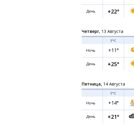
+22°
День
Четверг,
13 Августа
t
°C
+11°
Ночь
+25°
День
Пятница,
14 Августа
t
°C
+14°
Ночь
+21°
День