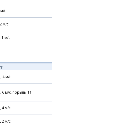
м/с
2
м/с
,
1
м/с
ер
В,
4
м/с
,
6
м/с,
порывы 11
,
4
м/с
,
2
м/с