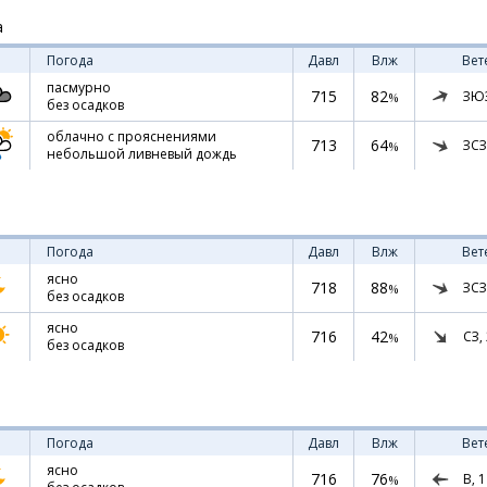
а
Погода
Давл
Влж
Вет
пасмурно
715
82
ЗЮ
%
без осадков
облачно с прояснениями
713
64
ЗСЗ
%
небольшой ливневый дождь
Погода
Давл
Влж
Вет
ясно
718
88
ЗСЗ
%
без осадков
ясно
716
42
СЗ,
%
без осадков
Погода
Давл
Влж
Вет
ясно
716
76
В,
1
%