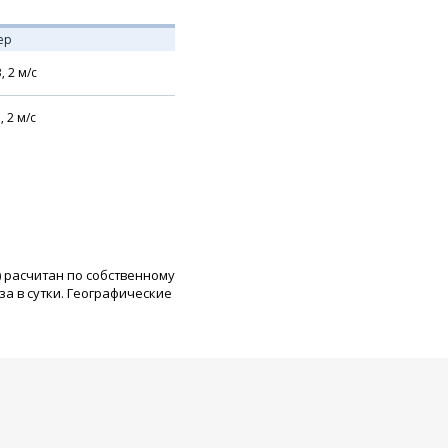
ер
В,
2
м/с
,
2
м/с
) расчитан по собственному
а в сутки. Географические