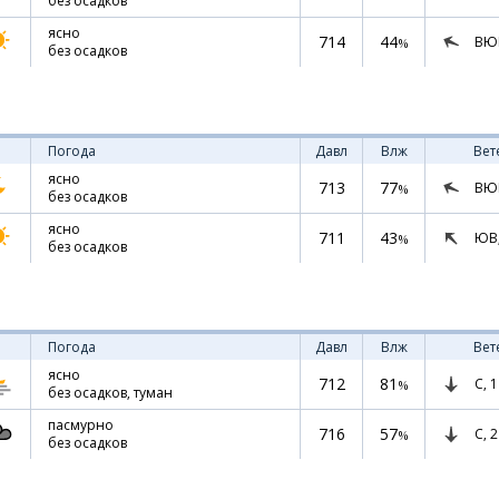
без осадков
ясно
714
44
ВЮ
%
без осадков
Погода
Давл
Влж
Вет
ясно
713
77
ВЮ
%
без осадков
ясно
711
43
ЮВ
%
без осадков
Погода
Давл
Влж
Вет
ясно
712
81
С,
1
%
без осадков, туман
пасмурно
716
57
С,
2
%
без осадков