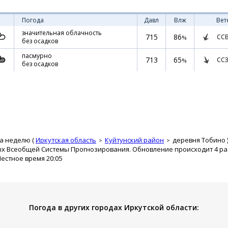
Погода
Давл
Влж
Вет
значительная облачность
715
86
СС
%
без осадков
пасмурно
713
65
ССЗ
%
без осадков
а неделю (
Иркутская область
Куйтунский район
деревня Тобино
ых Всеобщей Системы Прогнозирования. Обновление происходит 4 раз
Местное время 20:05
Погода в других городах Иркутской области: