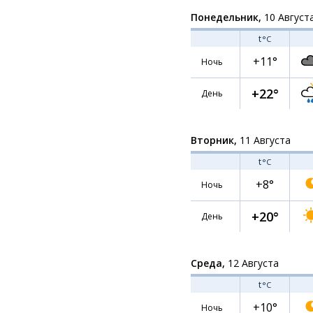
Понедельник,
10 Август
t
°C
+11°
Ночь
+22°
День
Вторник,
11 Августа
t
°C
+8°
Ночь
+20°
День
Среда,
12 Августа
t
°C
+10°
Ночь