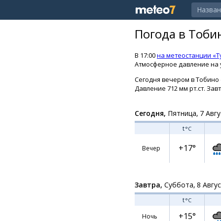
Погода в Тоби
В 17:00
на метеостанции «Т
Атмосферное давление на у
Сегодня вечером в Тобино о
Давление 712 мм рт.ст. Зав
Сегодня,
Пятница, 7 Авгу
t
°C
+17°
Вечер
Завтра,
Суббота, 8 Авгу
t
°C
+15°
Ночь