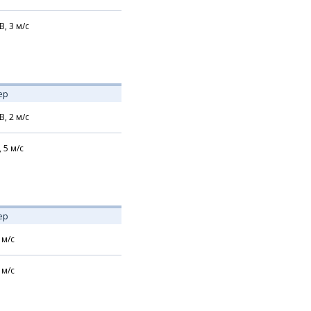
В,
3
м/с
ер
В,
2
м/с
,
5
м/с
ер
м/с
м/с