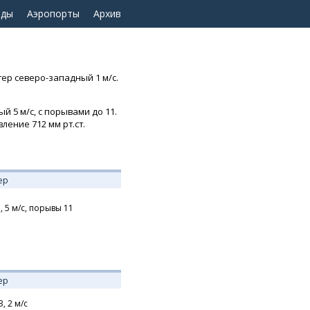
оды
Аэропорты
Архив
тер северо-западный 1 м/с.
й 5 м/с, с порывами до 11.
ление 712 мм рт.ст.
ер
,
5
м/с,
порывы 11
ер
З,
2
м/с