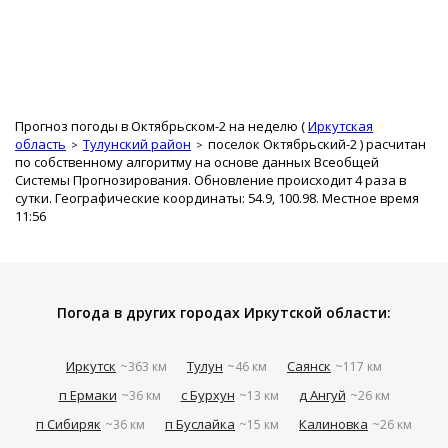
Прогноз погоды в Октябрьском-2 на неделю (
Иркутская
область
Тулунский район
поселок Октябрьский-2
) расчитан
по собственному алгоритму на основе данных Всеобщей
Системы Прогнозирования. Обновление происходит 4 раза в
сутки. Географические координаты: 54.9, 100.98. Местное время
11:56
Погода в других городах Иркутской области:
Иркутск
Тулун
Саянск
~363 км
~46 км
~117 км
п Ермаки
с Бурхун
д Ангуй
~36 км
~13 км
~26 км
п Сибиряк
п Буслайка
Калиновка
~36 км
~15 км
~26 км