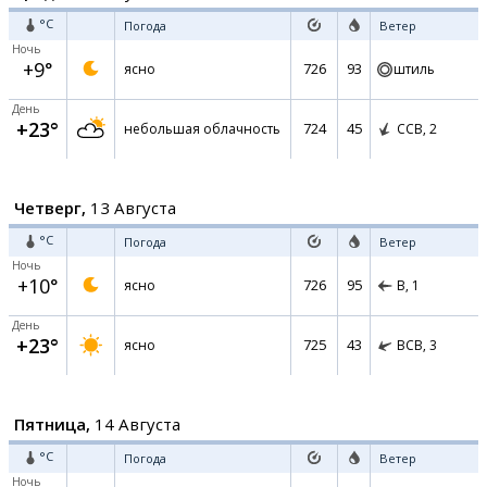
°C
Погода
Ветер
Ночь
+9°
726
93
ясно
штиль
День
+23°
724
45
небольшая облачность
ССВ,
2
Четверг,
13 Августа
°C
Погода
Ветер
Ночь
+10°
726
95
ясно
В,
1
День
+23°
725
43
ясно
ВСВ,
3
Пятница,
14 Августа
°C
Погода
Ветер
Ночь