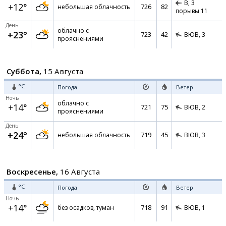
В,
3
+12°
726
82
небольшая облачность
порывы 11
День
облачно с
+23°
723
42
ВЮВ,
3
прояснениями
Суббота,
15 Августа
°C
Погода
Ветер
Ночь
облачно с
+14°
721
75
ВЮВ,
2
прояснениями
День
+24°
719
45
небольшая облачность
ВЮВ,
3
Воскресенье,
16 Августа
°C
Погода
Ветер
Ночь
+14°
718
91
без осадков, туман
ВЮВ,
1