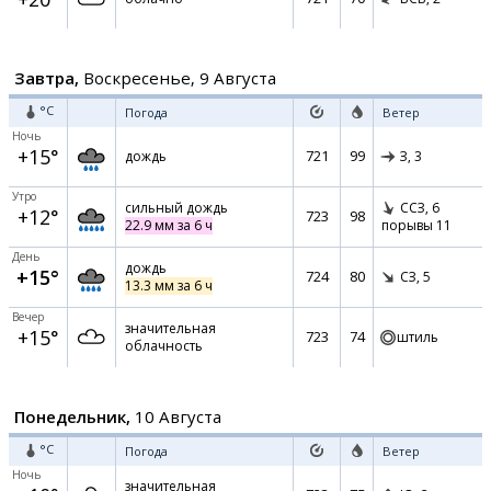
Завтра,
Воскресенье, 9 Августа
°C
Погода
Ветер
Ночь
+15°
721
99
дождь
З,
3
Утро
сильный дождь
ССЗ,
6
+12°
723
98
22.9 мм за 6 ч
порывы 11
День
дождь
+15°
724
80
СЗ,
5
13.3 мм за 6 ч
Вечер
значительная
+15°
723
74
штиль
облачность
Понедельник,
10 Августа
°C
Погода
Ветер
Ночь
значительная