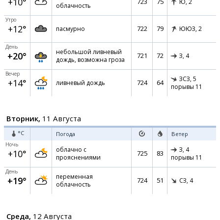
+10°
723
75
Ю,
2
облачность
Утро
+12°
722
79
пасмурно
ЮЮЗ,
2
День
небольшой ливневый
+20°
721
72
З,
4
дождь, возможна гроза
Вечер
ЗСЗ,
5
+14°
724
64
ливневый дождь
порывы 11
Вторник,
11 Августа
°C
Погода
Ветер
Ночь
облачно с
З,
4
+10°
725
83
прояснениями
порывы 11
День
переменная
+19°
724
51
СЗ,
4
облачность
Среда,
12 Августа