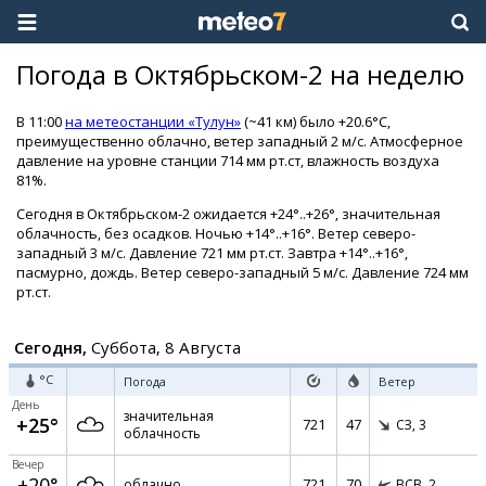
Погода в Октябрьском-2 на неделю
В 11:00
на метеостанции «Тулун»
(~41 км) было +20.6°C,
преимущественно облачно, ветер западный 2 м/с. Атмосферное
давление на уровне станции 714 мм рт.ст, влажность воздуха
81%.
Сегодня в Октябрьском-2 ожидается +24°..+26°, значительная
облачность, без осадков. Ночью +14°..+16°. Ветер северо-
западный 3 м/с. Давление 721 мм рт.ст. Завтра +14°..+16°,
пасмурно, дождь. Ветер северо-западный 5 м/с. Давление 724 мм
рт.ст.
Сегодня,
Суббота, 8 Августа
°C
Погода
Ветер
День
значительная
+25°
721
47
СЗ,
3
облачность
Вечер
+20°
721
70
облачно
ВСВ,
2