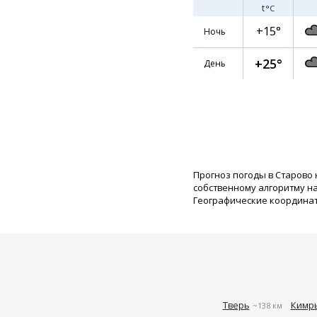
t
°C
+15°
Ночь
+25°
День
Прогноз погоды в Старово 
собственному алгоритму н
Географические координаты:
Тверь
Кимр
~138 км