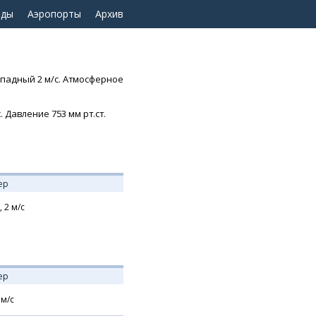
оды
Аэропорты
Архив
ападный 2 м/с. Атмосферное
 Давление 753 мм рт.ст.
ер
,
2
м/с
ер
м/с