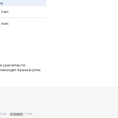
ер
,
3
м/с
,
4
м/с
во
) расчитан по
исходит 4 раза в сутки.
д Новое
~6 км
~7 км