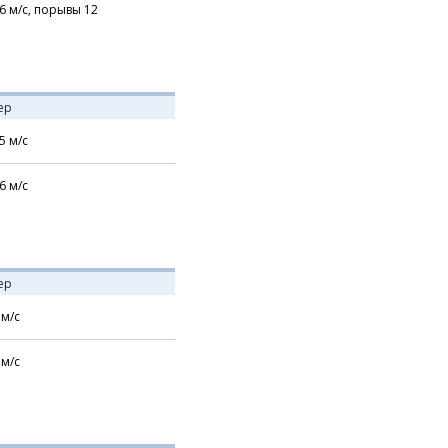
6
м/с,
порывы 12
ер
5
м/с
6
м/с
ер
м/с
м/с