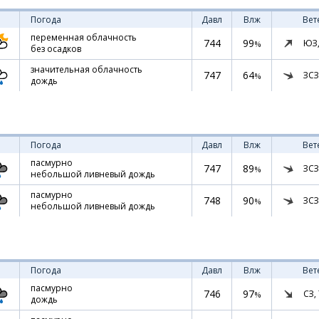
Погода
Давл
Влж
Вет
переменная облачность
744
99
ЮЗ
%
без осадков
значительная облачность
747
64
ЗСЗ
%
дождь
Погода
Давл
Влж
Вет
пасмурно
747
89
ЗСЗ
%
небольшой ливневый дождь
пасмурно
748
90
ЗСЗ
%
небольшой ливневый дождь
Погода
Давл
Влж
Вет
пасмурно
746
97
СЗ,
%
дождь