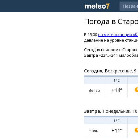
Погода в Стар
В 15:00
на метеостанции «
давление на уровне станции
Сегодня вечером в Старово 
Завтра +22°..+24°, малообл
Сегодня,
Воскресенье, 9 
t
°C
+14°
Вечер
Завтра,
Понедельник, 10
t
°C
+11°
Ночь