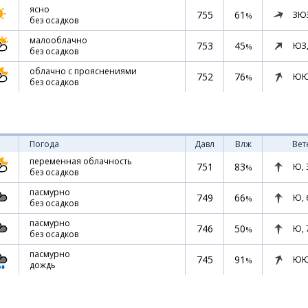
ясно
755
61
ЗЮ
%
без осадков
малооблачно
753
45
ЮЗ
%
без осадков
облачно с прояснениями
752
76
ЮЮ
%
без осадков
Погода
Давл
Влж
Вет
переменная облачность
751
83
Ю,
%
без осадков
пасмурно
749
66
Ю,
%
без осадков
пасмурно
746
50
Ю,
%
без осадков
пасмурно
745
91
ЮЮ
%
дождь