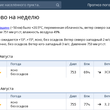
Прогноз пог
ово на неделю
Кашин»
(~50 км) было +20.5°C, переменная облачность, ветер северо-з
 751 мм рт.ст, влажность воздуха 49%.
ожидается +13°..+15°, ясно, без осадков. Ветер северо-западный 2 м/с.
ачно, без осадков. Ветер юго-западный 3 м/с. Давление 753 мм рт.ст.
Августа
Погода
Давл
Влж
Вет
ясно
753
69
ЗСЗ
%
без осадков
 Августа
Погода
Давл
Влж
Вет
ясно
755
77
З,
2
%
без осадков