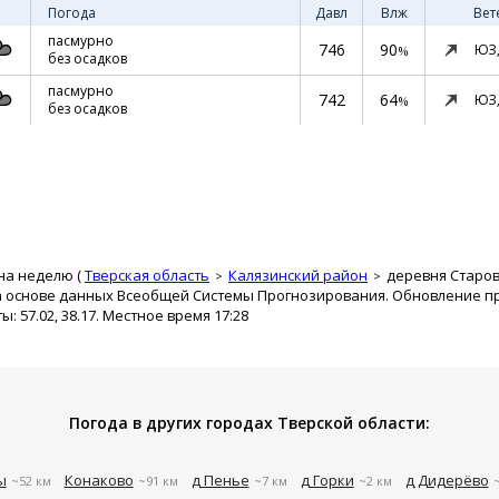
Погода
Давл
Влж
Вет
пасмурно
746
90
ЮЗ
%
без осадков
пасмурно
742
64
ЮЗ
%
без осадков
на неделю (
Тверская область
Калязинский район
деревня Старо
а основе данных Всеобщей Системы Прогнозирования. Обновление про
 57.02, 38.17. Местное время 17:28
Погода в других городах Тверской области:
ы
Конаково
д Пенье
д Горки
д Дидерёво
~52 км
~91 км
~7 км
~2 км