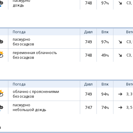
пасмурно
748
97
СЗ,
%
дождь
Погода
Давл
Влж
Вет
пасмурно
749
97
СЗ,
%
без осадков
переменная облачность
748
49
СЗ,
%
без осадков
Погода
Давл
Влж
Вет
облачно с прояснениями
749
94
З,
3
%
без осадков
пасмурно
747
74
З,
5
%
небольшой дождь
а