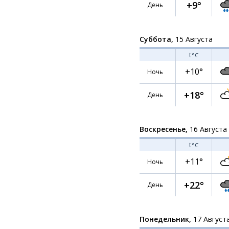
+9°
День
Суббота,
15 Августа
t
°C
+10°
Ночь
+18°
День
Воскресенье,
16 Августа
t
°C
+11°
Ночь
+22°
День
Понедельник,
17 Август