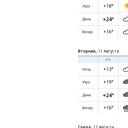
+18°
Утро
+24°
День
+16°
Вечер
Вторник,
11 Августа
t
°C
+13°
Ночь
+19°
Утро
+24°
День
+16°
Вечер
Среда,
12 Августа