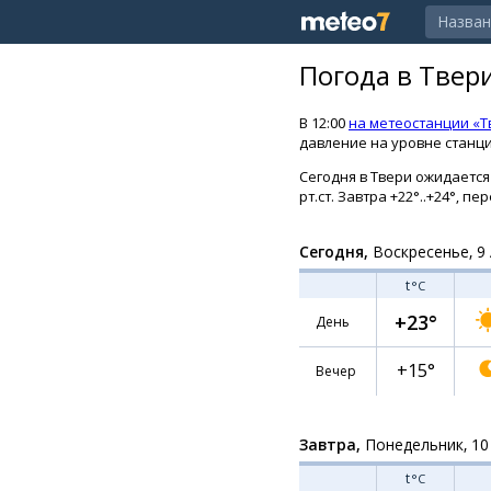
Погода в Твер
В 12:00
на метеостанции «Т
давление на уровне станции
Сегодня в Твери ожидается 
рт.ст. Завтра +22°..+24°, 
Сегодня,
Воскресенье, 9 
t
°C
+23°
День
+15°
Вечер
Завтра,
Понедельник, 10
t
°C