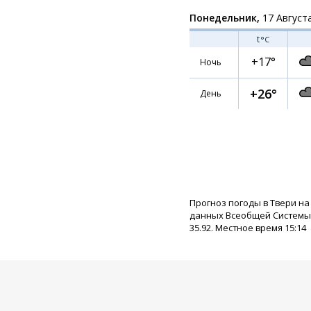
Понедельник,
17 Август
t
°C
+17°
Ночь
+26°
День
Прогноз погоды в Твери на
данных Всеобщей Системы П
35.92. Местное время 15:14