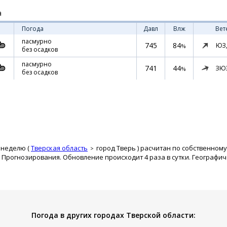
а
Погода
Давл
Влж
Вет
пасмурно
745
84
ЮЗ
%
без осадков
пасмурно
741
44
ЗЮ
%
без осадков
 неделю (
Тверская область
город Тверь
) расчитан по собственному
рогнозирования. Обновление происходит 4 раза в сутки. Географиче
Погода в других городах Тверской области: