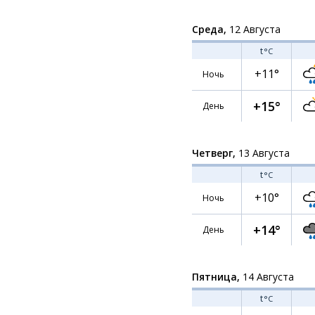
Среда,
12 Августа
t
°C
+11°
Ночь
+15°
День
Четверг,
13 Августа
t
°C
+10°
Ночь
+14°
День
Пятница,
14 Августа
t
°C