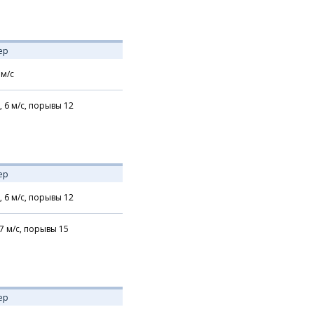
ер
м/с
,
6
м/с,
порывы 12
ер
,
6
м/с,
порывы 12
7
м/с,
порывы 15
ер