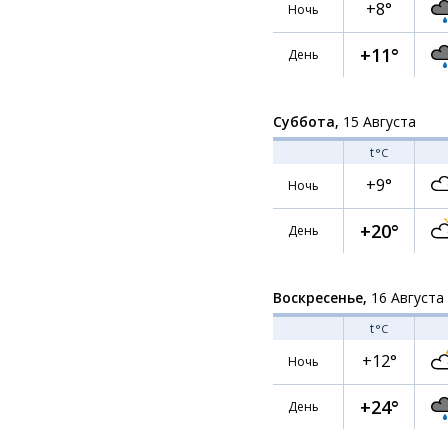
+8°
Ночь
+11°
День
Суббота,
15 Августа
t
°C
+9°
Ночь
+20°
День
Воскресенье,
16 Августа
t
°C
+12°
Ночь
+24°
День