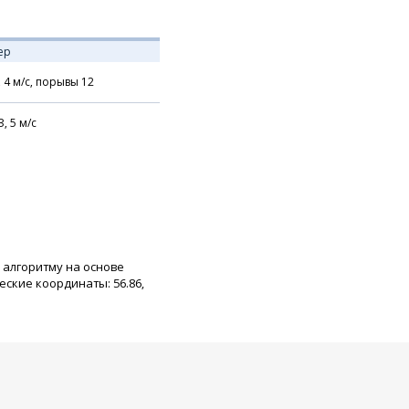
ер
,
4
м/с,
порывы 12
З,
5
м/с
 алгоритму на основе
ские координаты: 56.86,