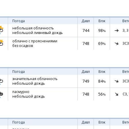
Погода
Давл
Влж
Вет
небольшая облачность
744
98
З,
3
%
небольшой ливневый дождь
облачно с прояснениями
748
69
ЗСЗ
%
без осадков
Погода
Давл
Влж
Вет
значительная облачность
749
84
ЗСЗ
%
небольшой дождь
пасмурно
748
56
СЗ,
%
небольшой дождь
Погода
Давл
Влж
Вет