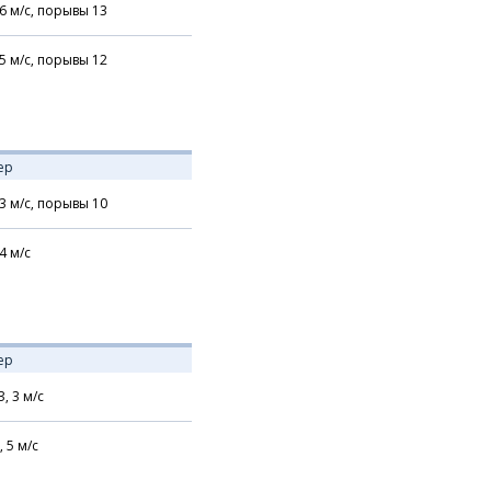
6
м/с,
порывы 13
5
м/с,
порывы 12
ер
3
м/с,
порывы 10
4
м/с
ер
З,
3
м/с
,
5
м/с