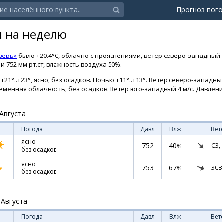
Прогноз пог
и на неделю
верь»
было +20.4°C, облачно с прояснениями, ветер северо-западный 
 752 мм рт.ст, влажность воздуха 50%.
+21°..+23°, ясно, без осадков. Ночью +11°..+13°. Ветер северо-западны
переменная облачность, без осадков. Ветер юго-западный 4 м/с. Давление
Августа
Погода
Давл
Влж
Вет
ясно
752
40
СЗ,
%
без осадков
ясно
753
67
ЗСЗ
%
без осадков
 Августа
Погода
Давл
Влж
Вет