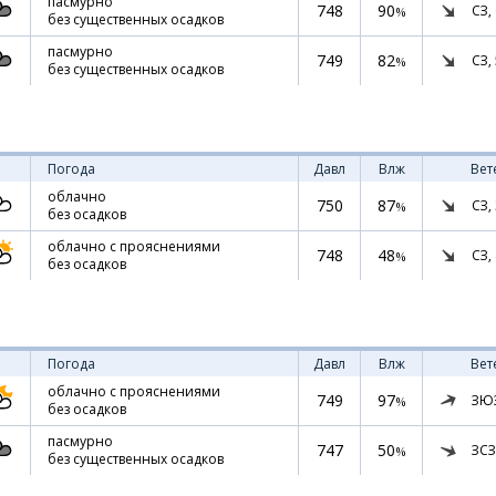
пасмурно
748
90
СЗ,
%
без существенных осадков
пасмурно
749
82
СЗ,
%
без существенных осадков
Погода
Давл
Влж
Вет
облачно
750
87
СЗ,
%
без осадков
облачно с прояснениями
748
48
СЗ,
%
без осадков
Погода
Давл
Влж
Вет
облачно с прояснениями
749
97
ЗЮ
%
без осадков
пасмурно
747
50
ЗСЗ
%
без существенных осадков