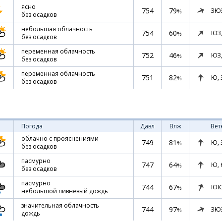
ясно
754
79
ЗЮ
%
без осадков
небольшая облачность
754
60
ЮЗ
%
без осадков
переменная облачность
752
46
ЮЗ
%
без осадков
переменная облачность
751
82
Ю,
%
без осадков
Погода
Давл
Влж
Вет
облачно с прояснениями
749
81
Ю,
%
без осадков
пасмурно
747
64
Ю,
%
без осадков
пасмурно
744
67
ЮЮ
%
небольшой ливневый дождь
значительная облачность
744
97
ЗЮ
%
дождь