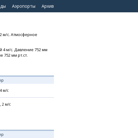
оды
Аэропорты
Архив
2 м/с. Атмосферное
й 4 м/с. Давление 752 мм
 752 мм рт.ст.
ер
4
м/с
,
2
м/с
ер