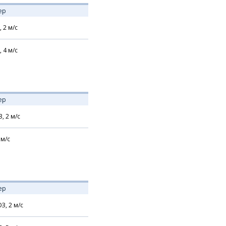
ер
,
2
м/с
,
4
м/с
ер
З,
2
м/с
м/с
ер
З,
2
м/с