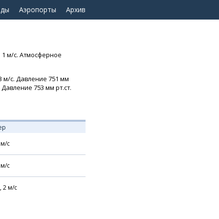
оды
Аэропорты
Архив
 1 м/с. Атмосферное
3 м/с. Давление 751 мм
 Давление 753 мм рт.ст.
ер
м/с
м/с
,
2
м/с