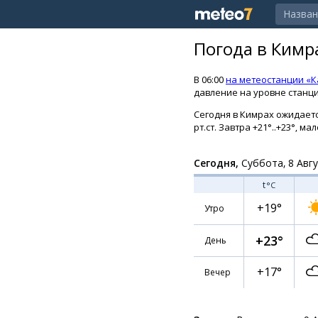
Погода в Кимр
В 06:00
на метеостанции «
давление на уровне станции
Сегодня в Кимрах ожидается
рт.ст. Завтра +21°..+23°, 
Сегодня,
Суббота, 8 Авг
t
°C
+19°
Утро
+23°
День
+17°
Вечер