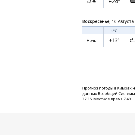
+24°
День
Воскресенье,
16 Августа
t
°C
+13°
Ночь
Прогноз погоды в Кимрах 
данных Всеобщей Системы П
37.35. Местное время 7:49