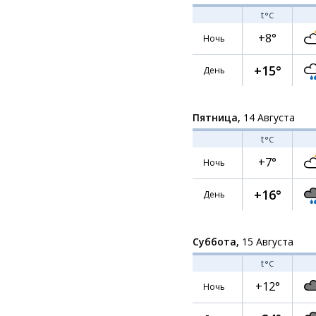
t
°C
+8°
Ночь
+15°
День
Пятница,
14 Августа
t
°C
+7°
Ночь
+16°
День
Суббота,
15 Августа
t
°C
+12°
Ночь