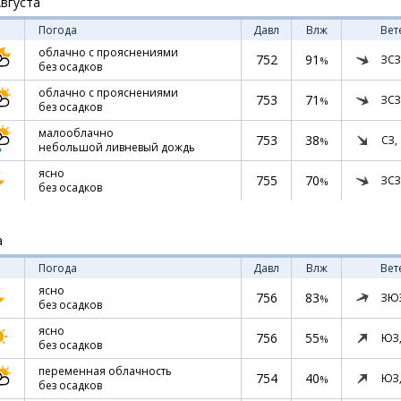
Августа
Погода
Давл
Влж
Вет
облачно с прояснениями
752
91
ЗСЗ
%
без осадков
облачно с прояснениями
753
71
ЗСЗ
%
без осадков
малооблачно
753
38
СЗ,
%
небольшой ливневый дождь
ясно
755
70
ЗСЗ
%
без осадков
а
Погода
Давл
Влж
Вет
ясно
756
83
ЗЮ
%
без осадков
ясно
756
55
ЮЗ
%
без осадков
переменная облачность
754
40
ЮЗ
%
без осадков