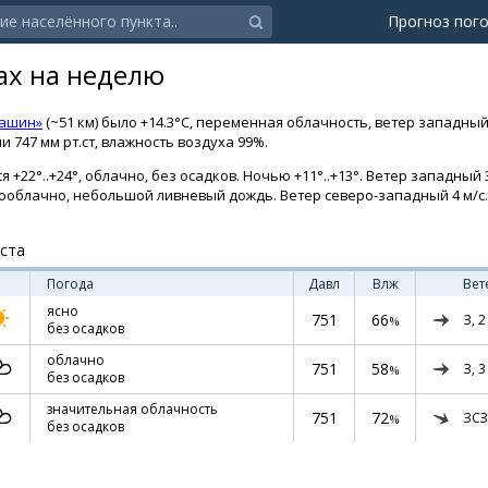
Прогноз пог
ах на неделю
Кашин»
(~51 км) было +14.3°C, переменная облачность, ветер западный
 747 мм рт.ст, влажность воздуха 99%.
 +22°..+24°, облачно, без осадков. Ночью +11°..+13°. Ветер западный 
малооблачно, небольшой ливневый дождь. Ветер северо-западный 4 м/с.
уста
Погода
Давл
Влж
Вет
ясно
751
66
З,
2
%
без осадков
облачно
751
58
З,
3
%
без осадков
значительная облачность
751
72
ЗСЗ
%
без осадков