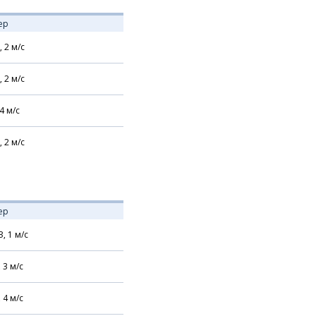
ер
,
2
м/с
,
2
м/с
4
м/с
,
2
м/с
ер
З,
1
м/с
,
3
м/с
,
4
м/с