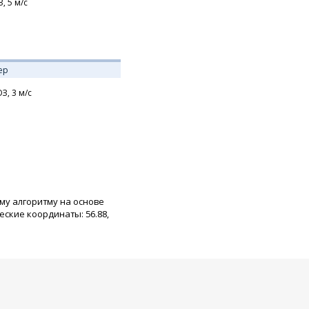
З,
5
м/с
ер
З,
3
м/с
му алгоритму на основе
ские координаты: 56.88,