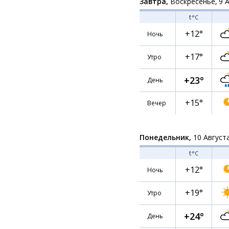
Завтра,
Воскресенье, 9 
t
°C
+12°
Ночь
+17°
Утро
+23°
День
+15°
Вечер
Понедельник,
10 Август
t
°C
+12°
Ночь
+19°
Утро
+24°
День