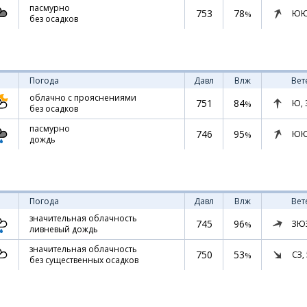
пасмурно
753
78
ЮЮ
%
без осадков
Погода
Давл
Влж
Вет
облачно с прояснениями
751
84
Ю,
%
без осадков
пасмурно
746
95
ЮЮ
%
дождь
Погода
Давл
Влж
Вет
значительная облачность
745
96
ЗЮ
%
ливневый дождь
значительная облачность
750
53
СЗ,
%
без существенных осадков