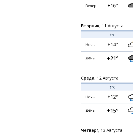
+16°
Вечер
Вторник,
11 Августа
t
°C
+14°
Ночь
+21°
День
Среда,
12 Августа
t
°C
+12°
Ночь
+15°
День
Четверг,
13 Августа