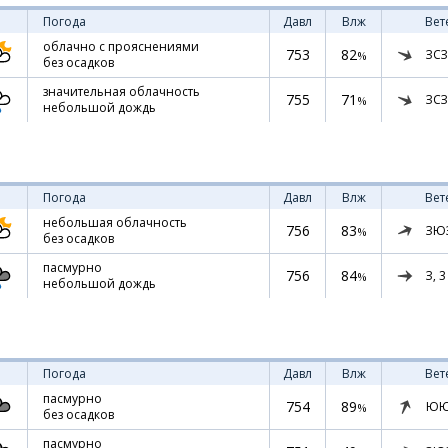
Погода
Давл
Влж
Вет
облачно с прояснениями
753
82
ЗСЗ
%
без осадков
значительная облачность
755
71
ЗСЗ
%
небольшой дождь
Погода
Давл
Влж
Вет
небольшая облачность
756
83
ЗЮ
%
без осадков
пасмурно
756
84
З,
3
%
небольшой дождь
Погода
Давл
Влж
Вет
пасмурно
754
89
ЮЮ
%
без осадков
пасмурно