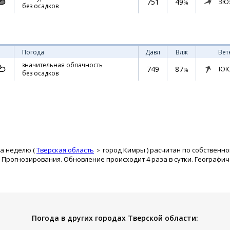
751
49
ЗЮ
%
без осадков
Погода
Давл
Влж
Вет
значительная облачность
749
87
ЮЮ
%
без осадков
на неделю (
Тверская область
город Кимры
) расчитан по собственно
рогнозирования. Обновление происходит 4 раза в сутки. Географиче
Погода в других городах Тверской области: