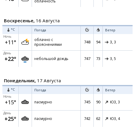
облачность
Воскресенье,
16 Августа
°C
Погода
Ветер
Ночь
облачно с
+11°
748
94
З,
3
прояснениями
День
+22°
747
73
небольшой дождь
З,
5
Понедельник,
17 Августа
°C
Погода
Ветер
Ночь
+15°
745
90
пасмурно
ЮЗ,
3
День
+25°
742
62
пасмурно
ЮЗ,
4