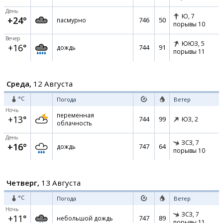
День
Ю,
7
+24°
746
50
пасмурно
порывы 10
Вечер
ЮЮЗ,
5
+16°
744
91
дождь
порывы 11
Среда,
12 Августа
°C
Погода
Ветер
Ночь
переменная
+13°
744
99
ЮЗ,
2
облачность
День
ЗСЗ,
7
+16°
747
64
дождь
порывы 10
Четверг,
13 Августа
°C
Погода
Ветер
Ночь
ЗСЗ,
7
+11°
747
89
небольшой дождь
порывы 11