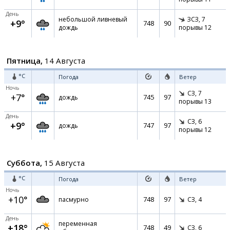
День
небольшой ливневый
ЗСЗ,
7
+9°
748
90
дождь
порывы 12
Пятница,
14 Августа
°C
Погода
Ветер
Ночь
СЗ,
7
+7°
745
97
дождь
порывы 13
День
СЗ,
6
+9°
747
97
дождь
порывы 12
Суббота,
15 Августа
°C
Погода
Ветер
Ночь
+10°
748
97
пасмурно
СЗ,
4
День
переменная
+18°
748
49
СЗ,
6