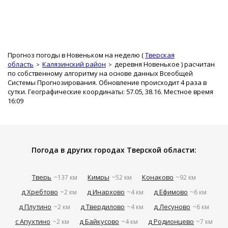
Прогноз погоды в Новеньком на неделю (
Тверская
область
Калязинский район
деревня Новенькое
) расчитан
по собственному алгоритму на основе данных Всеобщей
Системы Прогнозирования. Обновление происходит 4 раза в
сутки. Географические координаты: 57.05, 38.16. Местное время
16:09
Погода в других городах Тверской области:
Тверь
Кимры
Конаково
~137 км
~52 км
~92 км
д Хребтово
д Инархово
д Ефимово
~2 км
~4 км
~6 км
д Плутино
д Твердилово
д Лесуново
~2 км
~4 км
~6 км
с Апухтино
д Байкусово
д Родионцево
~2 км
~4 км
~7 км