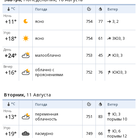
°C
Погода
Ветер
Ночь
+11°
754
77
ясно
З,
2
Утро
+18°
754
61
ясно
ЗЮЗ,
3
День
+24°
753
45
малооблачно
ЮЗ,
3
Вечер
облачно с
+16°
752
76
ЮЮЗ,
3
прояснениями
Вторник,
11 Августа
°C
Погода
Ветер
Ночь
переменная
Ю,
3
+13°
751
83
облачность
порывы 10
Утро
Ю,
6
+19°
749
66
пасмурно
порывы 12