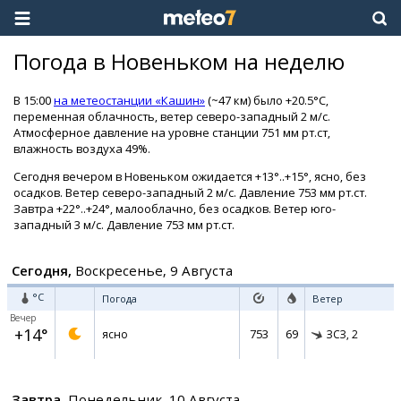
Погода в Новеньком на неделю
В 15:00
на метеостанции «Кашин»
(~47 км) было +20.5°C,
переменная облачность, ветер северо-западный 2 м/с.
Атмосферное давление на уровне станции 751 мм рт.ст,
влажность воздуха 49%.
Сегодня вечером в Новеньком ожидается +13°..+15°, ясно, без
осадков. Ветер северо-западный 2 м/с. Давление 753 мм рт.ст.
Завтра +22°..+24°, малооблачно, без осадков. Ветер юго-
западный 3 м/с. Давление 753 мм рт.ст.
Сегодня,
Воскресенье, 9 Августа
°C
Погода
Ветер
Вечер
+14°
753
69
ясно
ЗСЗ,
2
Завтра,
Понедельник, 10 Августа