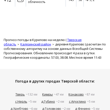
+12°
облачность
Прогноз погоды в Курилово на неделю (
Тверская
область
Калязинский район
деревня Курилово
) расчитан по
собственному алгоритму на основе данных Всеобщей Системы
Прогнозирования. Обновление происходит 4 раза в сутки.
Географические координаты: 57.03, 38.08. Местное время 11:43
Погода в других городах Тверской области:
Тверь
Кимры
Конаково
~132 км
~47 км
~87 км
с Нерль
д Губино
с Апухтино
~5 км
~2 км
~5 км
д Хребтово
д Головково
д Фенино
~6 км
~2 км
~5 км