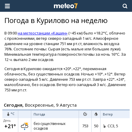
Погода в Курилово на неделю
В 09:00
на метеостанции «Кашин»
(~45 км) было +18.2°C, облачно
с прояснениями, ветер северо-западный 1 м/с. Атмосферное
давление на уровне станции 751 мм рт.ст, влажность воздуха
76%. Состояние почвы: Сырая (есть малые или большие лужи).
Минимальная температура поверхности почвы за ночь 16°C. За
12 ч. выпало 2 мм осадков.
Сегодня в Курилово ожидается +20°..+22°, переменная
облачность, без существенных осадков. Ночью +10°..+12°. Ветер
северо-западный 5 м/с. Давление 753 мм рт.ст. Завтра +22°..+24°,
малооблачно, без осадков. Ветер юго-западный 3 м/с. Давление
753 мм рт.ст.
Сегодня,
Воскресенье, 9 Августа
°C
Погода
Ветер
День
без существенных
+21°
753
50
ССЗ,
5
осадков