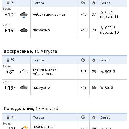
°C
Погода
Ветер
Ночь
СЗ,
5
+10°
748
97
небольшой дождь
порывы 11
День
ССЗ,
6
+15°
748
74
пасмурно
порывы 10
Воскресенье,
16 Августа
°C
Погода
Ветер
Ночь
значительная
+8°
749
79
ЗСЗ,
3
облачность
День
+19°
748
66
пасмурно
СЗ,
3
Понедельник,
17 Августа
°C
Погода
Ветер
Ночь
переменная
749
98
З,
2