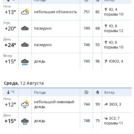
Ночь
Ю,
4
+13°
751
82
небольшая облачность
порывы 10
Утро
Ю,
6
+20°
749
68
пасмурно
порывы 12
День
Ю,
6
+24°
746
55
пасмурно
порывы 10
Вечер
+15°
745
96
дождь
ЮЮЗ,
4
Среда,
12 Августа
°C
Погода
Ветер
Ночь
небольшой ливневый
+12°
744
99
ЗЮЗ,
3
дождь
День
ЗСЗ,
7
+15°
748
75
дождь
порывы 11