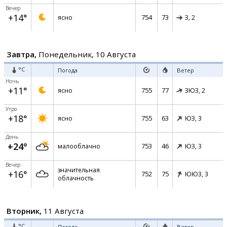
Вечер
+14°
754
73
ясно
З,
2
Завтра,
Понедельник, 10 Августа
°C
Погода
Ветер
Ночь
+11°
755
77
ясно
ЗЮЗ,
2
Утро
+18°
755
63
ясно
ЮЗ,
3
День
+24°
753
46
малооблачно
ЮЗ,
3
Вечер
значительная
+16°
752
75
ЮЮЗ,
3
облачность
Вторник,
11 Августа
°C
Погода
Ветер