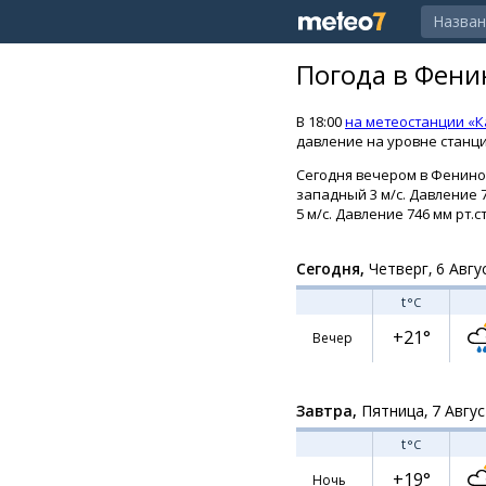
Погода в Фени
В 18:00
на метеостанции «
давление на уровне станции
Сегодня вечером в Фенино 
западный 3 м/с. Давление 
5 м/с. Давление 746 мм рт.ст
Сегодня,
Четверг, 6 Авгу
t
°C
+21°
Вечер
Завтра,
Пятница, 7 Авгу
t
°C
+19°
Ночь