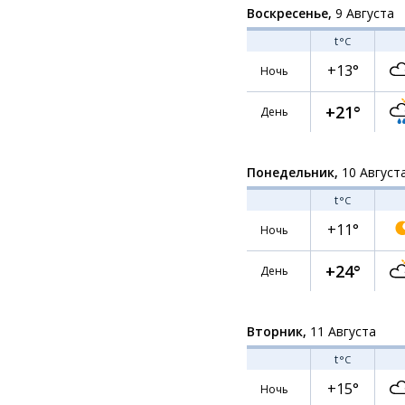
Воскресенье,
9 Августа
t
°C
+13°
Ночь
+21°
День
Понедельник,
10 Август
t
°C
+11°
Ночь
+24°
День
Вторник,
11 Августа
t
°C
+15°
Ночь