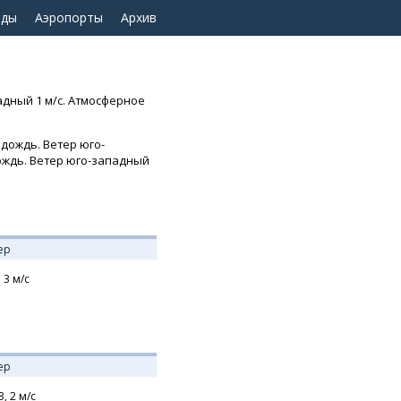
оды
Аэропорты
Архив
адный 1 м/с. Атмосферное
дождь. Ветер юго-
дождь. Ветер юго-западный
ер
,
3
м/с
ер
З,
2
м/с