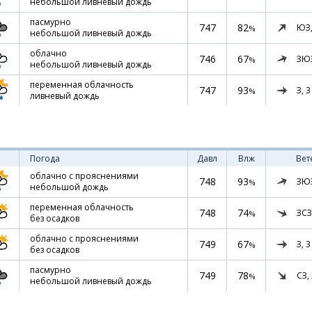
небольшой ливневый дождь
пасмурно
747
82
ЮЗ
%
небольшой ливневый дождь
облачно
746
67
ЗЮ
%
небольшой ливневый дождь
переменная облачность
747
93
З,
3
%
ливневый дождь
Погода
Давл
Влж
Вет
облачно с прояснениями
748
93
ЗЮ
%
небольшой дождь
переменная облачность
748
74
ЗСЗ
%
без осадков
облачно с прояснениями
749
67
З,
3
%
без осадков
пасмурно
749
78
СЗ,
%
небольшой ливневый дождь