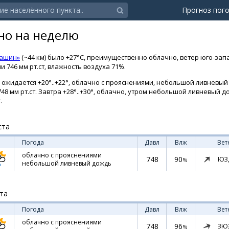
Прогноз пог
но на неделю
Кашин»
(~44 км) было +27°C, преимущественно облачно, ветер юго-зап
 746 мм рт.ст, влажность воздуха 71%.
ожидается +20°..+22°, облачно с прояснениями, небольшой ливневый 
748 мм рт.ст. Завтра +28°..+30°, облачно, утром небольшой ливневый 
.
ста
Погода
Давл
Влж
Вет
облачно с прояснениями
748
90
ЮЗ
%
небольшой ливневый дождь
ста
Погода
Давл
Влж
Вет
облачно с прояснениями
748
96
ЗЮ
%