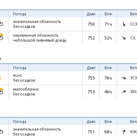
Погода
Давл
Влж
Вет
значительная облачность
750
71
ССЗ
%
без осадков
переменная облачность
752
52
СЗ,
%
небольшой ливневый дождь
а
Погода
Давл
Влж
Вет
ясно
755
76
ЗСЗ
%
без осадков
малооблачно
753
46
ЗЮ
%
без осадков
Погода
Давл
Влж
Вет
значительная облачность
751
68
ЮЮ
%
без осадков