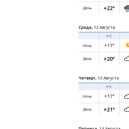
+22°
День
Среда,
12 Августа
t
°C
+11°
Ночь
+20°
День
Четверг,
13 Августа
t
°C
+11°
Ночь
+21°
День
Пятница,
14 Августа