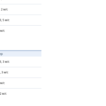
,
2
м/с
З,
5
м/с
м/с
ер
З,
3
м/с
,
3
м/с
м/с
2
м/с