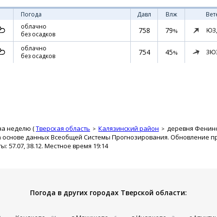
Погода
Давл
Влж
Вет
облачно
758
79
ЮЗ
%
без осадков
облачно
754
45
ЗЮ
%
без осадков
на неделю (
Тверская область
Калязинский район
деревня Фенин
а основе данных Всеобщей Системы Прогнозирования. Обновление про
 57.07, 38.12. Местное время 19:14
Погода в других городах Тверской области: