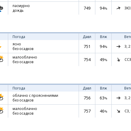
пасмурно
749
94
ЗЮ
%
дождь
Погода
Давл
Влж
Вет
ясно
751
94
З,
2
%
без осадков
малооблачно
754
49
ССЗ
%
без осадков
Погода
Давл
Влж
Вет
облачно с прояснениями
756
63
З,
2
%
без осадков
малооблачно
757
46
СЗ,
%
без осадков