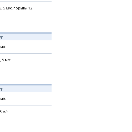
З,
5
м/с,
порывы 12
ер
м/с
,
5
м/с
ер
м/с
5
м/с