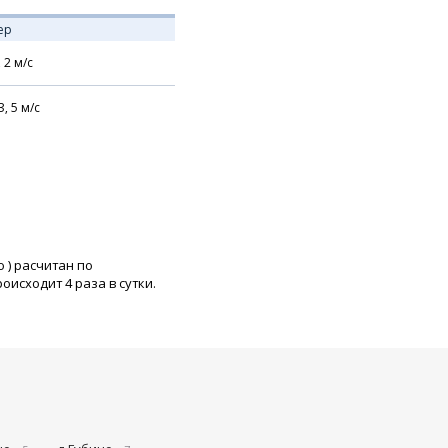
ер
,
2
м/с
З,
5
м/с
о
) расчитан по
исходит 4 раза в сутки.