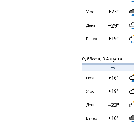
+23°
Утро
+29°
День
+19°
Вечер
Суббота,
8 Августа
t
°C
+16°
Ночь
+19°
Утро
+23°
День
+16°
Вечер