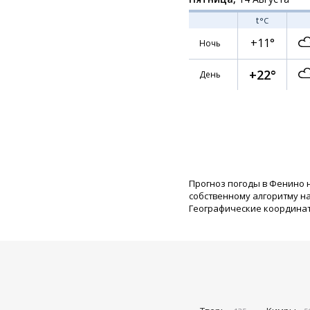
t
°C
+11°
Ночь
+22°
День
Прогноз погоды в Фенино 
собственному алгоритму н
Географические координаты: