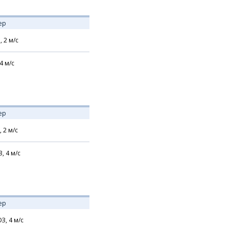
ер
,
2
м/с
4
м/с
ер
,
2
м/с
З,
4
м/с
ер
З,
4
м/с