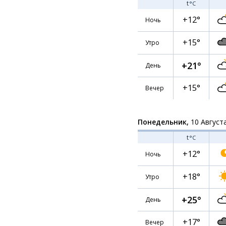
t
°C
+12°
Ночь
+15°
Утро
+21°
День
+15°
Вечер
Понедельник,
10 Август
t
°C
+12°
Ночь
+18°
Утро
+25°
День
+17°
Вечер