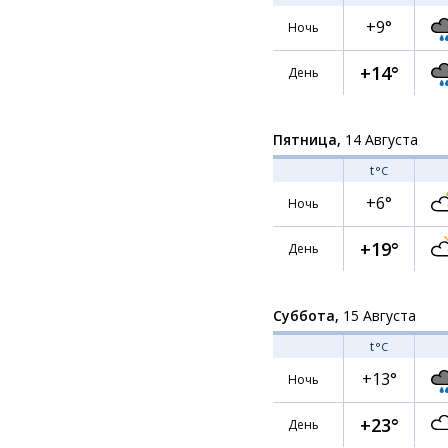
+9°
Ночь
+14°
День
Пятница,
14 Августа
t
°C
+6°
Ночь
+19°
День
Суббота,
15 Августа
t
°C
+13°
Ночь
+23°
День