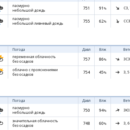
пасмурно
751
91
СЗ,
%
небольшой дождь
пасмурно
755
62
ССЗ
%
небольшой ливневый дождь
Погода
Давл
Влж
Вет
переменная облачность
757
86
ЗСЗ
%
без осадков
облачно с прояснениями
754
45
З,
5
%
без осадков
Погода
Давл
Влж
Вет
пасмурно
750
94
ЗЮ
%
небольшой дождь
значительная облачность
748
60
З,
6
%
без осадков