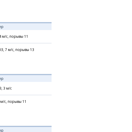
ер
4
м/с,
порывы 11
З,
7
м/с,
порывы 13
ер
З,
3
м/с
м/с,
порывы 11
ер