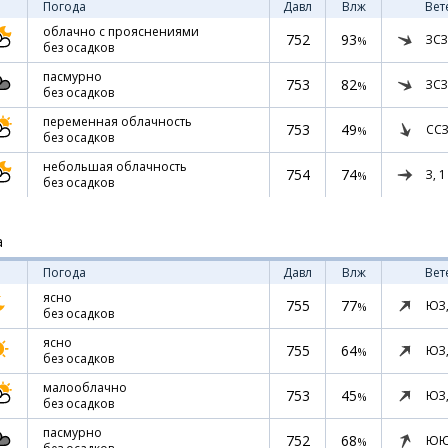
Погода
Давл
Влж
Вет
облачно с прояснениями
752
93
ЗСЗ
%
без осадков
пасмурно
753
82
ЗСЗ
%
без осадков
переменная облачность
753
49
ССЗ
%
без осадков
небольшая облачность
754
74
З,
1
%
без осадков
а
Погода
Давл
Влж
Вет
ясно
755
77
ЮЗ
%
без осадков
ясно
755
64
ЮЗ
%
без осадков
малооблачно
753
45
ЮЗ
%
без осадков
пасмурно
752
68
ЮЮ
%