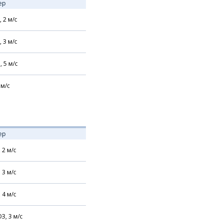
ер
,
2
м/с
,
3
м/с
,
5
м/с
м/с
ер
,
2
м/с
,
3
м/с
,
4
м/с
З,
3
м/с