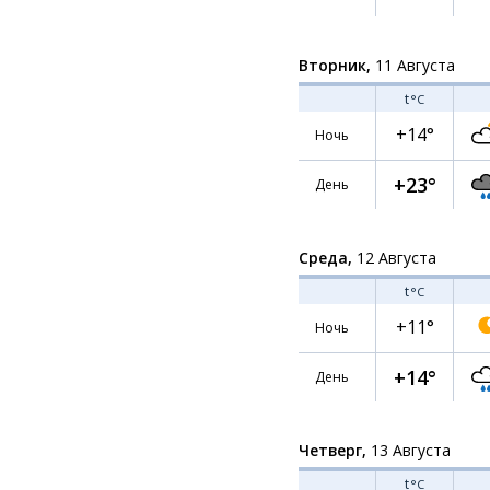
Вторник,
11 Августа
t
°C
+14°
Ночь
+23°
День
Среда,
12 Августа
t
°C
+11°
Ночь
+14°
День
Четверг,
13 Августа
t
°C