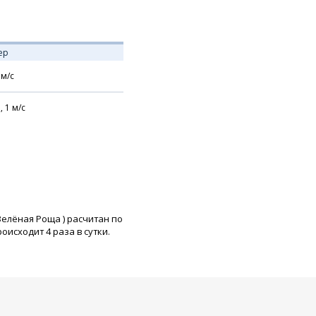
ер
м/с
,
1
м/с
Зелёная Роща
) расчитан по
исходит 4 раза в сутки.