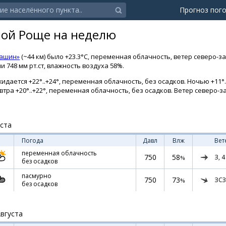
Прогноз пог
ной Роще на неделю
Кашин»
(~44 км) было +23.3°C, переменная облачность, ветер северо-з
 748 мм рт.ст, влажность воздуха 58%.
дается +22°..+24°, переменная облачность, без осадков. Ночью +11°.
Завтра +20°..+22°, переменная облачность, без осадков. Ветер северо-
уста
Погода
Давл
Влж
Вет
переменная облачность
750
58
З,
4
%
без осадков
пасмурно
750
73
ЗСЗ
%
без осадков
Августа