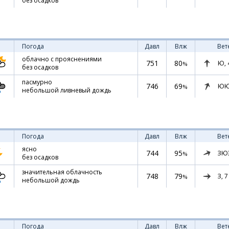
без осадков
Погода
Давл
Влж
Вет
облачно с прояснениями
751
80
Ю,
%
без осадков
пасмурно
746
69
ЮЮ
%
небольшой ливневый дождь
Погода
Давл
Влж
Вет
ясно
744
95
ЗЮ
%
без осадков
значительная облачность
748
79
З,
7
%
небольшой дождь
Погода
Давл
Влж
Вет