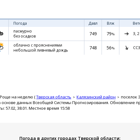
Погода
Давл
Влж
Вет
пасмурно
749
79
З,
2
%
без осадков
облачно с прояснениями
748
56
ССЗ
%
небольшой ливневый дождь
 Роще на неделю (
Тверская область
Калязинский район
поселок 
а основе данных Всеобщей Системы Прогнозирования. Обновление про
 57.02, 38.01. Местное время 15:58
Погода в других городах Тверской области: