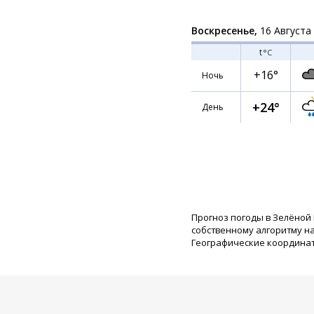
Воскресенье,
16 Августа
t
°C
+16°
Ночь
+24°
День
Прогноз погоды в Зелёной
собственному алгоритму н
Географические координаты: