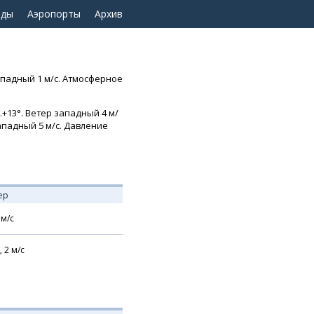
оды
Аэропорты
Архив
ападный 1 м/с. Атмосферное
.+13°. Ветер западный 4 м/
западный 5 м/с. Давление
ер
м/с
,
2
м/с