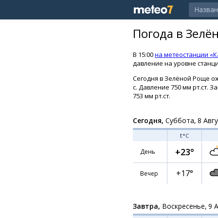
Погода в Зелё
В 15:00
на метеостанции «
давление на уровне станции
Сегодня в Зелёной Роще ожи
с. Давление 750 мм рт.ст. 
753 мм рт.ст.
Сегодня,
Суббота, 8 Авг
t
°C
+23°
День
+17°
Вечер
Завтра,
Воскресенье, 9 