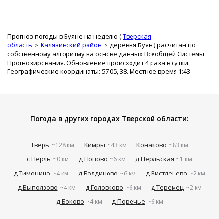
Прогноз погоды в Буяне на неделю (
Тверская
область
Калязинский район
деревня Буян
) расчитан по
собственному алгоритму на основе данных Всеобщей Системы
Прогнозирования. Обновление происходит 4 раза в сутки.
Географические координаты: 57.05, 38. Местное время 1:43
Погода в других городах Тверской области:
Тверь
Кимры
Конаково
~128 км
~43 км
~83 км
с Нерль
д Попово
д Нерльская
~0 км
~6 км
~1 км
д Тимонино
д Болдиново
д Вистленево
~4 км
~6 км
~2 км
д Выползово
д Головково
д Теремец
~4 км
~6 км
~2 км
д Боково
д Поречье
~4 км
~6 км