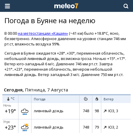
Погода в Буяне на неделю
В 00:00
на метеостанции «Кашин»
(~41 км) было +18.8°C, ясно,
безветренно. Атмосферное давление на уровне станции 746 мм
рт.ст, влажность воздуха 99%.
Сегодня в Буяне ожидается +28°..+30°, переменная облачность,
небольшой ливневый дождь, возможна гроза. Ночью +15°..+17°.
Ветер юго-западный 6 м/с. Давление 746 мм рт.ст. Завтра
+21°..+23°, переменная облачность, вечером небольшой
ливневый дождь. Ветер западный 3 м/с. Давление 750 мм рт.ст.
Сегодня,
Пятница, 7 Августа
°C
Погода
Ветер
Ночь
+19°
748
98
ливневый дождь
ЮЗ,
3
Утро
+23°
748
79
ливневый дождь
ЮЗ,
2