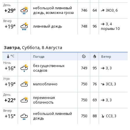
День
небольшой ливневый
+29°
746
64
ЗЮЗ,
6
дождь, возможна гроза
Вечер
З,
4
+19°
748
96
ливневый дождь
порывы 10
Завтра,
Суббота, 8 Августа
°C
Погода
Ветер
Ночь
без существенных
+16°
749
95
З,
3
осадков
Утро
+19°
750
76
малооблачно
ЗСЗ,
3
День
переменная
+22°
750
69
З,
3
облачность
Вечер
небольшой ливневый
+15°
750
88
ССЗ,
3
дождь