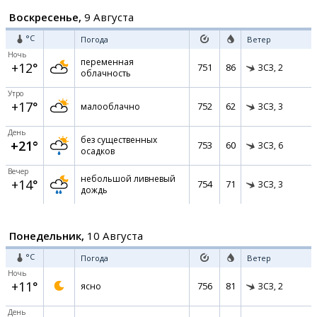
Воскресенье,
9 Августа
°C
Погода
Ветер
Ночь
переменная
+12°
751
86
ЗСЗ,
2
облачность
Утро
+17°
752
62
малооблачно
ЗСЗ,
3
День
без существенных
+21°
753
60
ЗСЗ,
6
осадков
Вечер
небольшой ливневый
+14°
754
71
ЗСЗ,
3
дождь
Понедельник,
10 Августа
°C
Погода
Ветер
Ночь
+11°
756
81
ясно
ЗСЗ,
2
День