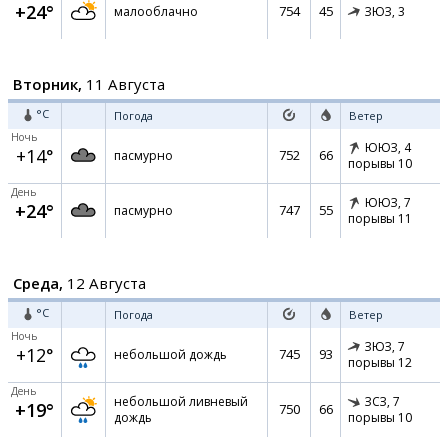
+24°
754
45
малооблачно
ЗЮЗ,
3
Вторник,
11 Августа
°C
Погода
Ветер
Ночь
ЮЮЗ,
4
+14°
752
66
пасмурно
порывы 10
День
ЮЮЗ,
7
+24°
747
55
пасмурно
порывы 11
Среда,
12 Августа
°C
Погода
Ветер
Ночь
ЗЮЗ,
7
+12°
745
93
небольшой дождь
порывы 12
День
небольшой ливневый
ЗСЗ,
7
+19°
750
66
дождь
порывы 10