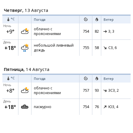
Четверг,
13 Августа
°C
Погода
Ветер
Ночь
облачно с
+9°
754
82
З,
3
прояснениями
День
небольшой ливневый
+18°
755
58
СЗ,
6
дождь
Пятница,
14 Августа
°C
Погода
Ветер
Ночь
облачно с
+8°
757
93
ЗСЗ,
2
прояснениями
День
+18°
754
76
пасмурно
ЮЗ,
4