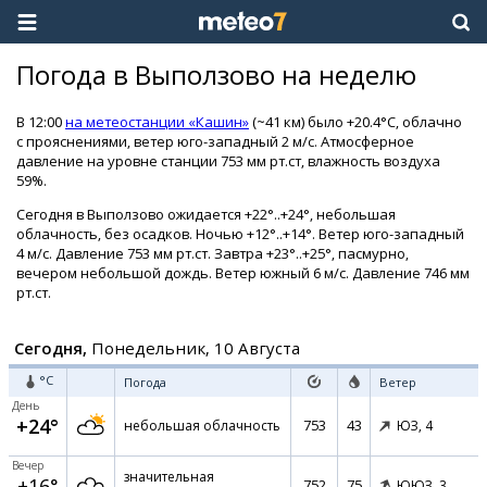
Погода в Выползово на неделю
В 12:00
на метеостанции «Кашин»
(~41 км) было +20.4°C, облачно
с прояснениями, ветер юго-западный 2 м/с. Атмосферное
давление на уровне станции 753 мм рт.ст, влажность воздуха
59%.
Сегодня в Выползово ожидается +22°..+24°, небольшая
облачность, без осадков. Ночью +12°..+14°. Ветер юго-западный
4 м/с. Давление 753 мм рт.ст. Завтра +23°..+25°, пасмурно,
вечером небольшой дождь. Ветер южный 6 м/с. Давление 746 мм
рт.ст.
Сегодня,
Понедельник, 10 Августа
°C
Погода
Ветер
День
+24°
753
43
небольшая облачность
ЮЗ,
4
Вечер
значительная
+16°
752
75
ЮЮЗ,
3