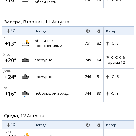
облачность
Завтра,
Вторник, 11 Августа
°C
Погода
Ветер
Ночь
облачно с
+13°
751
82
Ю,
3
прояснениями
Утро
ЮЮЗ,
6
+20°
749
64
пасмурно
порывы 12
День
+24°
746
51
пасмурно
Ю,
6
Вечер
+16°
744
93
небольшой дождь
Ю,
3
Среда,
12 Августа
°C
Погода
Ветер
Ночь