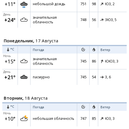
+11°
751
98
небольшой дождь
ЮЗ,
2
День
значительная
+24°
748
56
ЗЮЗ,
5
облачность
Понедельник,
17 Августа
°C
Погода
Ветер
Ночь
значительная
+15°
745
86
ЮЮЗ,
3
облачность
День
+21°
745
54
пасмурно
З,
6
Вторник,
18 Августа
°C
Погода
Ветер
Ночь
+10°
747
85
небольшая облачность
ЮЗ,
3