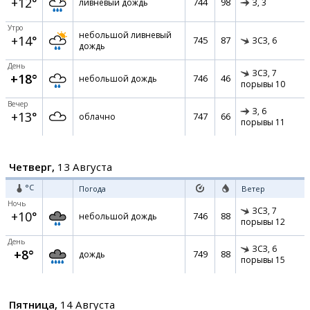
+12°
744
98
ливневый дождь
З,
3
Утро
небольшой ливневый
+14°
745
87
ЗСЗ,
6
дождь
День
ЗСЗ,
7
+18°
746
46
небольшой дождь
порывы 10
Вечер
З,
6
+13°
747
66
облачно
порывы 11
Четверг,
13 Августа
°C
Погода
Ветер
Ночь
ЗСЗ,
7
+10°
746
88
небольшой дождь
порывы 12
День
ЗСЗ,
6
+8°
749
88
дождь
порывы 15
Пятница,
14 Августа