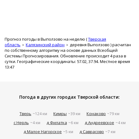
Прогноз погоды в Выползово на неделю (
Тверская
область
Калязинский район
деревня Выползово
) расчитан
по собственному алгоритму на основе данных Всеобщей
Системы Прогнозирования. Обновление происходит 4 раза в
сутки. Географические координаты: 57.02, 37.94. Местное время
13:47
Погода в других городах Тверской области:
Тверь
Кимры
Конаково
~124 км
~39 км
~79 км
с Нерль
д Филатка
д Андреевское
~4 км
~6 км
~4 км
д Малое Нагорское
д Саврасово
~5 км
~7 км