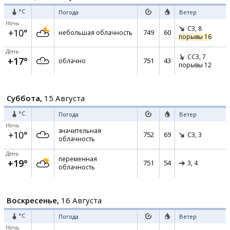
°C
Погода
Ветер
Ночь
СЗ,
8
+10°
749
60
небольшая облачность
порывы 16
День
ССЗ,
7
+17°
751
43
облачно
порывы 12
Суббота,
15 Августа
°C
Погода
Ветер
Ночь
значительная
+10°
752
69
СЗ,
3
облачность
День
переменная
+19°
751
54
З,
4
облачность
Воскресенье,
16 Августа
°C
Погода
Ветер
Ночь