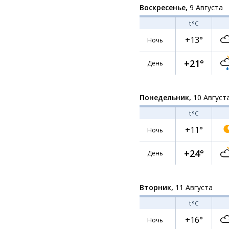
Воскресенье,
9 Августа
t
°C
+13°
Ночь
+21°
День
Понедельник,
10 Август
t
°C
+11°
Ночь
+24°
День
Вторник,
11 Августа
t
°C
+16°
Ночь