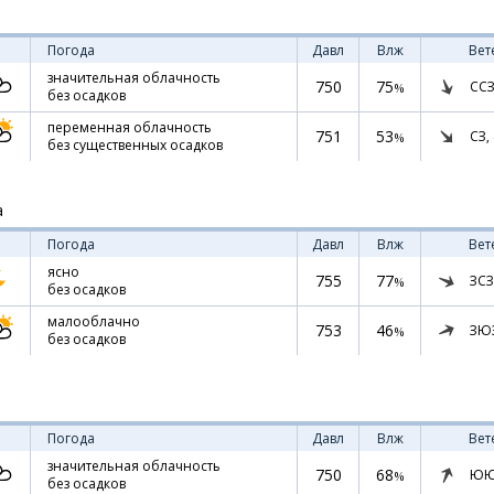
Погода
Давл
Влж
Вет
значительная облачность
750
75
ССЗ
%
без осадков
переменная облачность
751
53
СЗ,
%
без существенных осадков
а
Погода
Давл
Влж
Вет
ясно
755
77
ЗСЗ
%
без осадков
малооблачно
753
46
ЗЮ
%
без осадков
Погода
Давл
Влж
Вет
значительная облачность
750
68
ЮЮ
%
без осадков