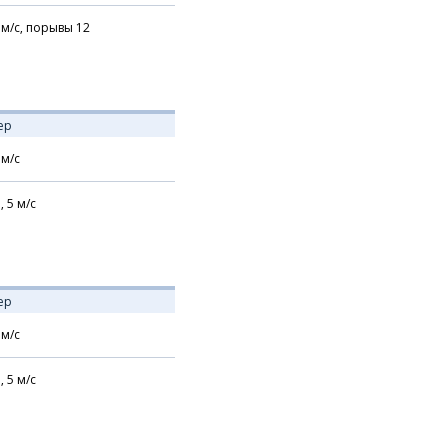
м/с,
порывы 12
ер
м/с
,
5
м/с
ер
м/с
,
5
м/с