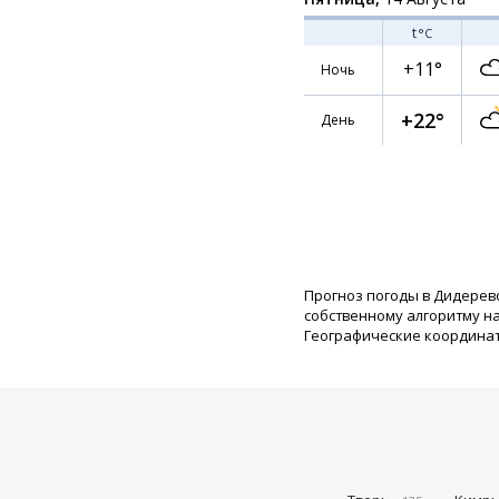
t
°C
+11°
Ночь
+22°
День
Прогноз погоды в Дидерев
собственному алгоритму н
Географические координаты: