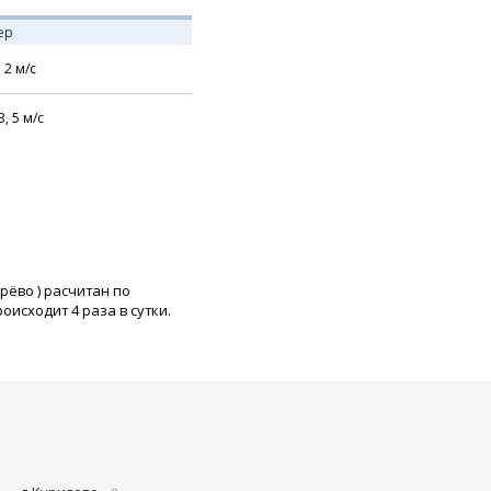
ер
,
2
м/с
З,
5
м/с
ерёво
) расчитан по
исходит 4 раза в сутки.