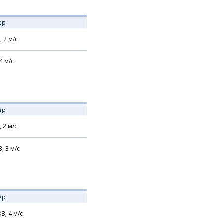
ер
,
2
м/с
4
м/с
ер
,
2
м/с
З,
3
м/с
ер
З,
4
м/с