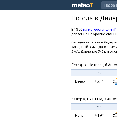
Погода в Диде
В 18:00
на метеостанции «
давление на уровне станции
Сегодня вечером в Дидерев
западный 3 м/с. Давление 
5 м/с. Давление 745 мм рт.ст
Сегодня,
Четверг, 6 Авгу
t
°C
+21°
Вечер
Завтра,
Пятница, 7 Авгу
t
°C
+19°
Ночь