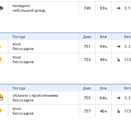
пасмурно
749
93
З,
5
%
небольшой дождь
Погода
Давл
Влж
Вет
ясно
751
94
З,
2
%
без осадков
ясно
753
49
ССЗ
%
без осадков
Погода
Давл
Влж
Вет
облачно с прояснениями
755
64
З,
2
%
без осадков
ясно
757
46
ССЗ
%
без осадков