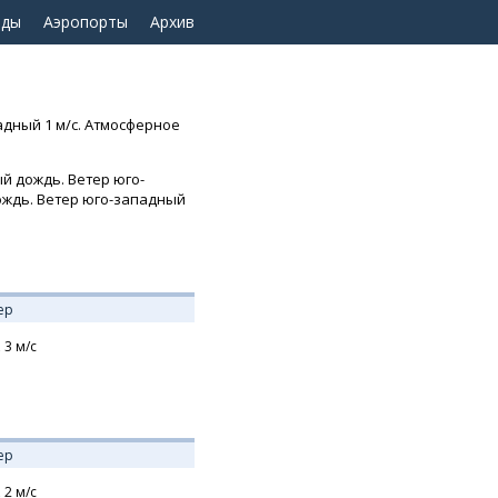
оды
Аэропорты
Архив
адный 1 м/с. Атмосферное
й дождь. Ветер юго-
дождь. Ветер юго-западный
ер
,
3
м/с
ер
,
2
м/с