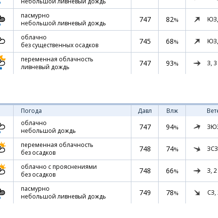
небольшой ливневый дождь
пасмурно
747
82
ЮЗ
%
небольшой ливневый дождь
облачно
745
68
ЮЗ
%
без существенных осадков
переменная облачность
747
93
З,
3
%
ливневый дождь
Погода
Давл
Влж
Вет
облачно
747
94
ЗЮ
%
небольшой дождь
переменная облачность
748
74
ЗСЗ
%
без осадков
облачно с прояснениями
748
66
З,
2
%
без осадков
пасмурно
749
78
СЗ,
%
небольшой ливневый дождь