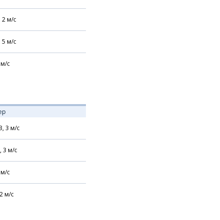
,
2
м/с
,
5
м/с
м/с
ер
З,
3
м/с
,
3
м/с
м/с
2
м/с