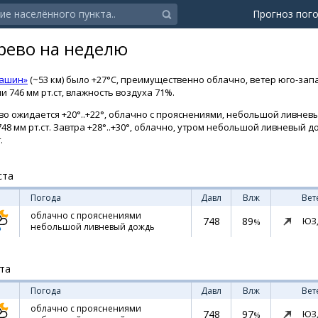
Прогноз пог
рево на неделю
Кашин»
(~53 км) было +27°C, преимущественно облачно, ветер юго-зап
 746 мм рт.ст, влажность воздуха 71%.
о ожидается +20°..+22°, облачно с прояснениями, небольшой ливневы
748 мм рт.ст. Завтра +28°..+30°, облачно, утром небольшой ливневый 
.
ста
Погода
Давл
Влж
Вет
облачно с прояснениями
748
89
ЮЗ
%
небольшой ливневый дождь
ста
Погода
Давл
Влж
Вет
облачно с прояснениями
748
97
ЮЗ
%