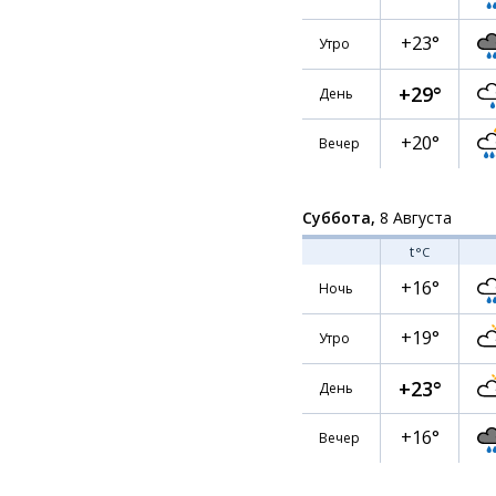
+23°
Утро
+29°
День
+20°
Вечер
Суббота,
8 Августа
t
°C
+16°
Ночь
+19°
Утро
+23°
День
+16°
Вечер