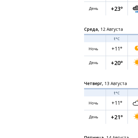
+23°
День
Среда,
12 Августа
t
°C
+11°
Ночь
+20°
День
Четверг,
13 Августа
t
°C
+11°
Ночь
+21°
День
Пятница,
14 Августа