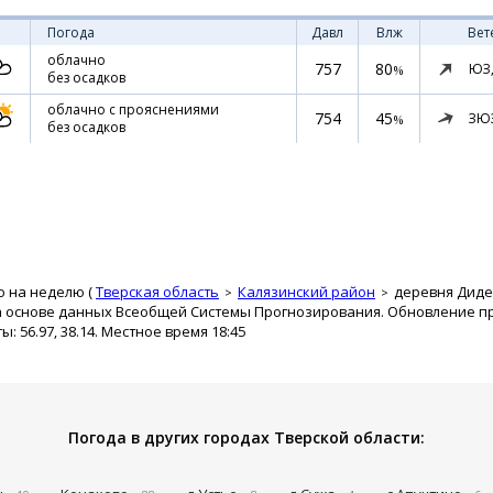
Погода
Давл
Влж
Вет
облачно
757
80
ЮЗ
%
без осадков
облачно с прояснениями
754
45
ЗЮ
%
без осадков
о на неделю (
Тверская область
Калязинский район
деревня Дид
а основе данных Всеобщей Системы Прогнозирования. Обновление про
 56.97, 38.14. Местное время 18:45
Погода в других городах Тверской области: