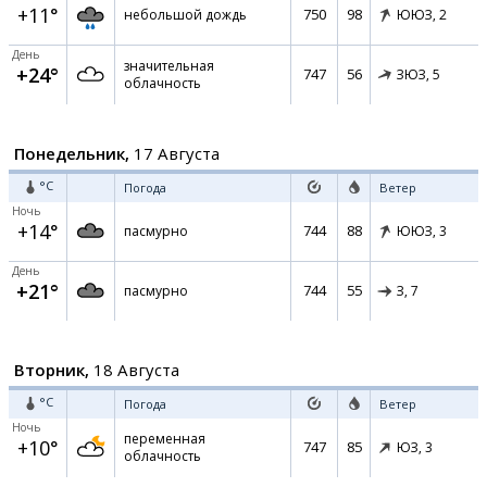
+11°
750
98
небольшой дождь
ЮЮЗ,
2
День
значительная
+24°
747
56
ЗЮЗ,
5
облачность
Понедельник,
17 Августа
°C
Погода
Ветер
Ночь
+14°
744
88
пасмурно
ЮЮЗ,
3
День
+21°
744
55
пасмурно
З,
7
Вторник,
18 Августа
°C
Погода
Ветер
Ночь
переменная
+10°
747
85
ЮЗ,
3
облачность