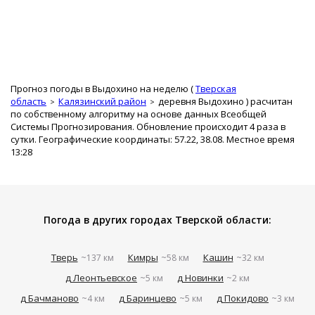
Прогноз погоды в Выдохино на неделю (
Тверская
область
Калязинский район
деревня Выдохино
) расчитан
по собственному алгоритму на основе данных Всеобщей
Системы Прогнозирования. Обновление происходит 4 раза в
сутки. Географические координаты: 57.22, 38.08. Местное время
13:28
Погода в других городах Тверской области:
Тверь
Кимры
Кашин
~137 км
~58 км
~32 км
д Леонтьевское
д Новинки
~5 км
~2 км
д Бачманово
д Баринцево
д Покидово
~4 км
~5 км
~3 км