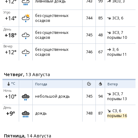
+12°
743
99
ливневый дождь
ЗЮЗ,
3
Утро
без существенных
+14°
744
85
ЗСЗ,
6
осадков
День
без существенных
ЗСЗ,
7
+18°
745
48
осадков
порывы 10
Вечер
без существенных
З,
6
+12°
746
67
осадков
порывы 11
Четверг,
13 Августа
°C
Погода
Ветер
Ночь
ЗСЗ,
7
+10°
745
94
небольшой дождь
порывы 13
День
СЗ,
6
+9°
748
87
дождь
порывы 16
Пятница,
14 Августа