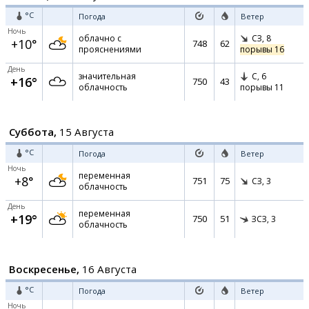
°C
Погода
Ветер
Ночь
облачно с
СЗ,
8
+10°
748
62
прояснениями
порывы 16
День
значительная
С,
6
+16°
750
43
облачность
порывы 11
Суббота,
15 Августа
°C
Погода
Ветер
Ночь
переменная
+8°
751
75
СЗ,
3
облачность
День
переменная
+19°
750
51
ЗСЗ,
3
облачность
Воскресенье,
16 Августа
°C
Погода
Ветер
Ночь