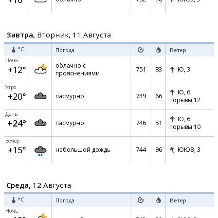
Завтра,
Вторник, 11 Августа
°C
Погода
Ветер
Ночь
облачно с
+12°
751
83
Ю,
3
прояснениями
Утро
Ю,
6
+20°
749
66
пасмурно
порывы 12
День
Ю,
6
+24°
746
51
пасмурно
порывы 10
Вечер
+15°
744
96
небольшой дождь
ЮЮВ,
3
Среда,
12 Августа
°C
Погода
Ветер
Ночь