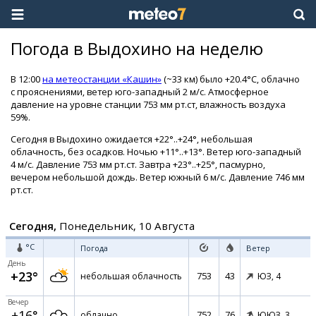
Погода в Выдохино на неделю
В 12:00
на метеостанции «Кашин»
(~33 км) было +20.4°C, облачно
с прояснениями, ветер юго-западный 2 м/с. Атмосферное
давление на уровне станции 753 мм рт.ст, влажность воздуха
59%.
Сегодня в Выдохино ожидается +22°..+24°, небольшая
облачность, без осадков. Ночью +11°..+13°. Ветер юго-западный
4 м/с. Давление 753 мм рт.ст. Завтра +23°..+25°, пасмурно,
вечером небольшой дождь. Ветер южный 6 м/с. Давление 746 мм
рт.ст.
Сегодня,
Понедельник, 10 Августа
°C
Погода
Ветер
День
+23°
753
43
небольшая облачность
ЮЗ,
4
Вечер
+16°
752
76
облачно
ЮЮЗ,
3