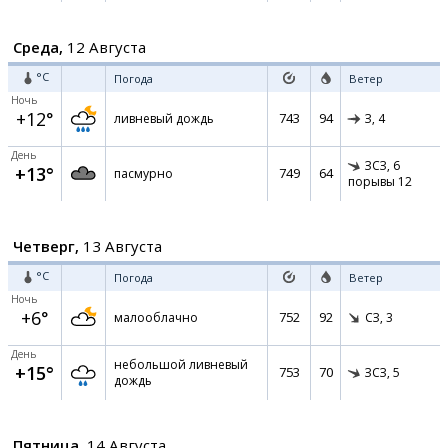
Среда,
12 Августа
°C
Погода
Ветер
Ночь
+12°
743
94
ливневый дождь
З,
4
День
ЗСЗ,
6
+13°
749
64
пасмурно
порывы 12
Четверг,
13 Августа
°C
Погода
Ветер
Ночь
+6°
752
92
малооблачно
СЗ,
3
День
небольшой ливневый
+15°
753
70
ЗСЗ,
5
дождь
Пятница,
14 Августа