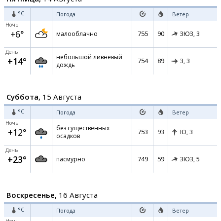
°C
Погода
Ветер
Ночь
+6°
755
90
малооблачно
ЗЮЗ,
3
День
небольшой ливневый
+14°
754
89
З,
3
дождь
Суббота,
15 Августа
°C
Погода
Ветер
Ночь
без существенных
+12°
753
93
Ю,
3
осадков
День
+23°
749
59
пасмурно
ЗЮЗ,
5
Воскресенье,
16 Августа
°C
Погода
Ветер