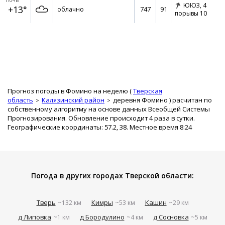
Ночь
ЮЮЗ,
4
+13°
747
91
облачно
порывы 10
Прогноз погоды в Фомино на неделю (
Тверская
область
Калязинский район
деревня Фомино
) расчитан по
собственному алгоритму на основе данных Всеобщей Системы
Прогнозирования. Обновление происходит 4 раза в сутки.
Географические координаты: 57.2, 38. Местное время 8:24
Погода в других городах Тверской области:
Тверь
Кимры
Кашин
~132 км
~53 км
~29 км
д Липовка
д Бородулино
д Сосновка
~1 км
~4 км
~5 км