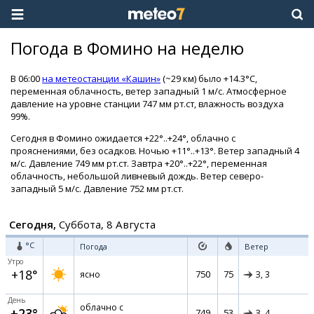
Погода в Фомино на неделю
В 06:00
на метеостанции «Кашин»
(~29 км) было +14.3°C,
переменная облачность, ветер западный 1 м/с. Атмосферное
давление на уровне станции 747 мм рт.ст, влажность воздуха
99%.
Сегодня в Фомино ожидается +22°..+24°, облачно с
прояснениями, без осадков. Ночью +11°..+13°. Ветер западный 4
м/с. Давление 749 мм рт.ст. Завтра +20°..+22°, переменная
облачность, небольшой ливневый дождь. Ветер северо-
западный 5 м/с. Давление 752 мм рт.ст.
Сегодня,
Суббота, 8 Августа
°C
Погода
Ветер
Утро
+18°
750
75
ясно
З,
3
День
облачно с
+23°
749
53
З,
4