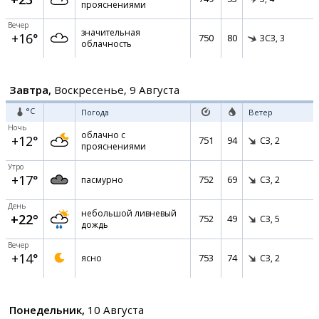
прояснениями
Вечер
значительная
+16°
750
80
ЗСЗ,
3
облачность
Завтра,
Воскресенье, 9 Августа
°C
Погода
Ветер
Ночь
облачно с
+12°
751
94
СЗ,
2
прояснениями
Утро
+17°
752
69
пасмурно
СЗ,
2
День
небольшой ливневый
+22°
752
49
СЗ,
5
дождь
Вечер
+14°
753
74
ясно
СЗ,
2
Понедельник,
10 Августа