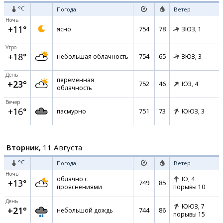
°C
Погода
Ветер
Ночь
+11°
754
78
ясно
ЗЮЗ,
1
Утро
+18°
754
65
небольшая облачность
ЗЮЗ,
3
День
переменная
+23°
752
46
ЮЗ,
4
облачность
Вечер
+16°
751
73
пасмурно
ЮЮЗ,
3
Вторник,
11 Августа
°C
Погода
Ветер
Ночь
облачно с
Ю,
4
+13°
749
85
прояснениями
порывы 10
День
ЮЮЗ,
7
+21°
744
86
небольшой дождь
порывы 15