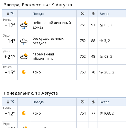
Завтра,
Воскресенье, 9 Августа
°C
Погода
Ветер
Ночь
небольшой ливневый
+12°
751
93
СЗ,
2
дождь
Утро
без существенных
+14°
752
88
З,
2
осадков
День
переменная
+21°
752
48
СЗ,
5
облачность
Вечер
+15°
753
70
ясно
ЗСЗ,
2
Понедельник,
10 Августа
°C
Погода
Ветер
Ночь
+12°
754
77
ясно
ЮЗ,
2
Утро