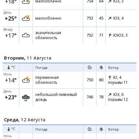
+18°
754
64
малооблачно
ЮЗ,
3
День
+25°
753
45
малооблачно
ЮЗ,
4
Вечер
значительная
+17°
752
71
ЮЮЗ,
3
облачность
Вторник,
11 Августа
°C
Погода
Ветер
Ночь
переменная
Ю,
4
+14°
750
80
облачность
порывы 11
День
небольшой ливневый
ЮЗ,
6
+23°
746
78
дождь
порывы 12
Среда,
12 Августа
°C
Погода
Ветер
Ночь