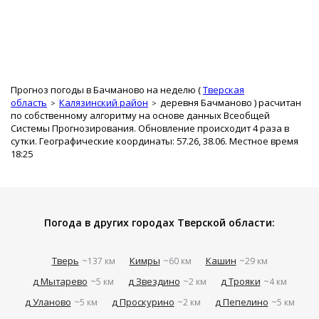
Прогноз погоды в Бачманово на неделю (
Тверская
область
Калязинский район
деревня Бачманово
) расчитан
по собственному алгоритму на основе данных Всеобщей
Системы Прогнозирования. Обновление происходит 4 раза в
сутки. Географические координаты: 57.26, 38.06. Местное время
18:25
Погода в других городах Тверской области:
Тверь
Кимры
Кашин
~137 км
~60 км
~29 км
д Мытарево
д Звездино
д Трояки
~5 км
~2 км
~4 км
д Уланово
д Проскурино
д Пепелино
~5 км
~2 км
~5 км