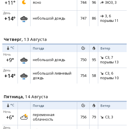
+11°
744
96
ясно
ЗЮЗ,
3
День
З,
6
+14°
747
86
небольшой дождь
порывы 11
Четверг,
13 Августа
°C
Погода
Ветер
Ночь
СЗ,
7
+9°
750
95
небольшой дождь
порывы 13
День
небольшой ливневый
СЗ,
6
+14°
754
58
дождь
порывы 10
Пятница,
14 Августа
°C
Погода
Ветер
Ночь
переменная
+6°
756
79
СЗ,
3
облачность
День