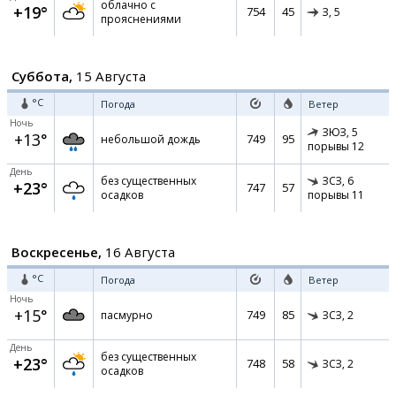
облачно с
+19°
754
45
З,
5
прояснениями
Суббота,
15 Августа
°C
Погода
Ветер
Ночь
ЗЮЗ,
5
+13°
749
95
небольшой дождь
порывы 12
День
без существенных
ЗСЗ,
6
+23°
747
57
осадков
порывы 11
Воскресенье,
16 Августа
°C
Погода
Ветер
Ночь
+15°
749
85
пасмурно
ЗСЗ,
2
День
без существенных
+23°
748
58
ЗСЗ,
2
осадков