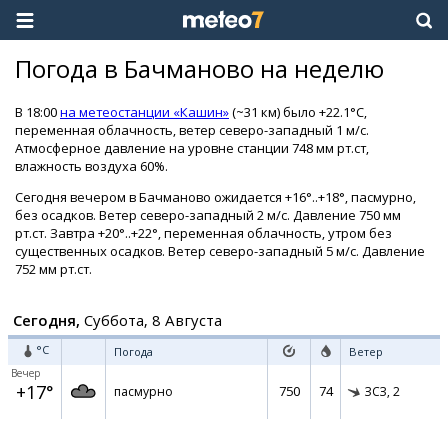
Погода в Бачманово на неделю
В 18:00
на метеостанции «Кашин»
(~31 км) было +22.1°C,
переменная облачность, ветер северо-западный 1 м/с.
Атмосферное давление на уровне станции 748 мм рт.ст,
влажность воздуха 60%.
Сегодня вечером в Бачманово ожидается +16°..+18°, пасмурно,
без осадков. Ветер северо-западный 2 м/с. Давление 750 мм
рт.ст. Завтра +20°..+22°, переменная облачность, утром без
существенных осадков. Ветер северо-западный 5 м/с. Давление
752 мм рт.ст.
Сегодня,
Суббота, 8 Августа
°C
Погода
Ветер
Вечер
+17°
750
74
пасмурно
ЗСЗ,
2