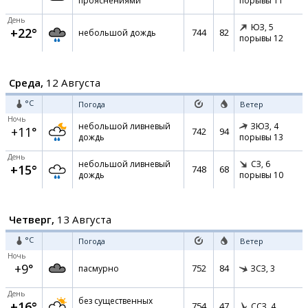
прояснениями
порывы 11
День
ЮЗ,
5
+22°
744
82
небольшой дождь
порывы 12
Среда,
12 Августа
°C
Погода
Ветер
Ночь
небольшой ливневый
ЗЮЗ,
4
+11°
742
94
дождь
порывы 13
День
небольшой ливневый
СЗ,
6
+15°
748
68
дождь
порывы 10
Четверг,
13 Августа
°C
Погода
Ветер
Ночь
+9°
752
84
пасмурно
ЗСЗ,
3
День
без существенных
+16°
754
47
ССЗ,
4