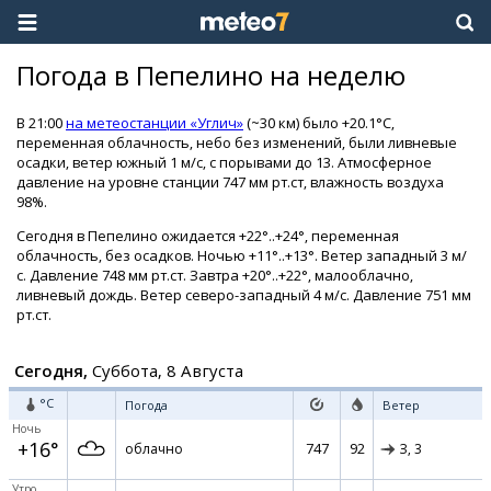
Погода в Пепелино на неделю
В 21:00
на метеостанции «Углич»
(~30 км) было +20.1°C,
переменная облачность, небо без изменений, были ливневые
осадки, ветер южный 1 м/с, с порывами до 13. Атмосферное
давление на уровне станции 747 мм рт.ст, влажность воздуха
98%.
Сегодня в Пепелино ожидается +22°..+24°, переменная
облачность, без осадков. Ночью +11°..+13°. Ветер западный 3 м/
с. Давление 748 мм рт.ст. Завтра +20°..+22°, малооблачно,
ливневый дождь. Ветер северо-западный 4 м/с. Давление 751 мм
рт.ст.
Сегодня,
Суббота, 8 Августа
°C
Погода
Ветер
Ночь
+16°
747
92
облачно
З,
3
Утро