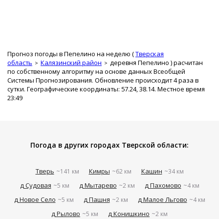
Прогноз погоды в Пепелино на неделю (
Тверская
область
Калязинский район
деревня Пепелино
) расчитан
по собственному алгоритму на основе данных Всеобщей
Системы Прогнозирования. Обновление происходит 4 раза в
сутки. Географические координаты: 57.24, 38.14. Местное время
23:49
Погода в других городах Тверской области:
Тверь
Кимры
Кашин
~141 км
~62 км
~34 км
д Судовая
д Мытарево
д Пахомово
~5 км
~2 км
~4 км
д Новое Село
д Пашня
д Малое Льгово
~5 км
~2 км
~4 км
д Рылово
д Конишкино
~5 км
~2 км