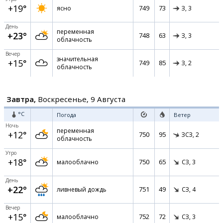
+19°
749
73
ясно
З,
3
День
переменная
+23°
748
63
З,
3
облачность
Вечер
значительная
+15°
749
85
З,
2
облачность
Завтра,
Воскресенье, 9 Августа
°C
Погода
Ветер
Ночь
переменная
+12°
750
95
ЗСЗ,
2
облачность
Утро
+18°
750
65
малооблачно
СЗ,
3
День
+22°
751
49
ливневый дождь
СЗ,
4
Вечер
+15°
752
72
малооблачно
СЗ,
3