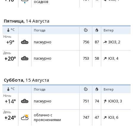
осадков
Пятница,
14 Августа
°C
Погода
Ветер
Ночь
+9°
756
87
пасмурно
ЗЮЗ,
2
День
+20°
753
58
пасмурно
ЮЗ,
4
Суббота,
15 Августа
°C
Погода
Ветер
Ночь
+14°
751
74
пасмурно
ЮЮЗ,
3
День
облачно с
+24°
747
47
ЮЗ,
6
прояснениями