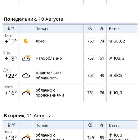
Понедельник,
10 Августа
°C
Погода
Ветер
Ночь
+11°
753
74
ясно
ЗСЗ,
2
Утро
+18°
753
61
малооблачно
ЮЗ,
3
День
значительная
+22°
752
49
ЗЮЗ,
4
облачность
Вечер
облачно с
+16°
751
76
Ю,
3
прояснениями
Вторник,
11 Августа
°C
Погода
Ветер
Ночь
облачно с
Ю,
3
+13°
749
83