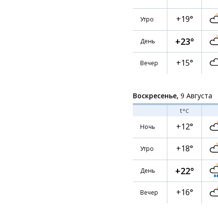
+19°
Утро
+23°
День
+15°
Вечер
Воскресенье,
9 Августа
t
°C
+12°
Ночь
+18°
Утро
+22°
День
+16°
Вечер