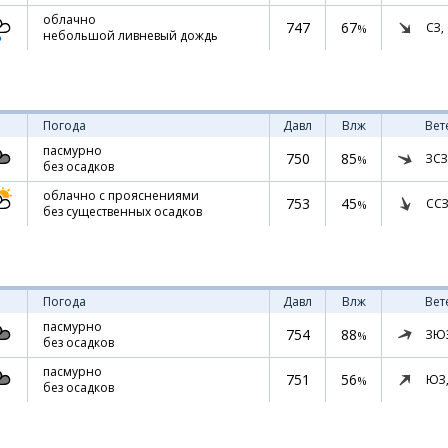
облачно
747
67
СЗ,
%
небольшой ливневый дождь
Погода
Давл
Влж
Вет
пасмурно
750
85
ЗСЗ
%
без осадков
облачно с прояснениями
753
45
ССЗ
%
без существенных осадков
Погода
Давл
Влж
Вет
пасмурно
754
88
ЗЮ
%
без осадков
пасмурно
751
56
ЮЗ
%
без осадков