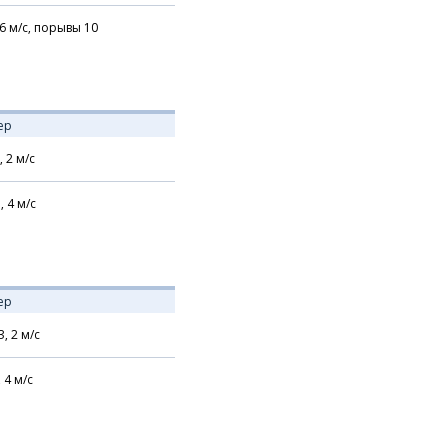
6
м/с,
порывы 10
ер
,
2
м/с
,
4
м/с
ер
З,
2
м/с
,
4
м/с