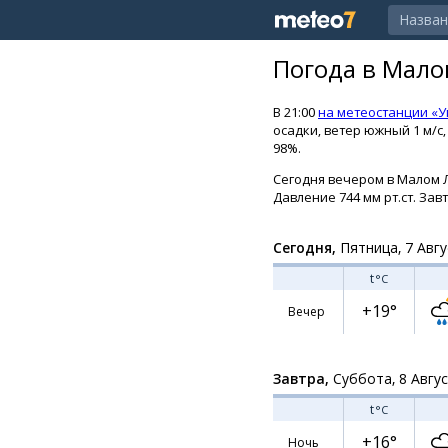
Погода в Мало
В 21:00
на метеостанции «У
осадки, ветер южный 1 м/с,
98%.
Сегодня вечером в Малом Л
Давление 744 мм рт.ст. Зав
Сегодня,
Пятница, 7 Авгу
t
°C
+19°
Вечер
Завтра,
Суббота, 8 Авгу
t
°C
+16°
Ночь