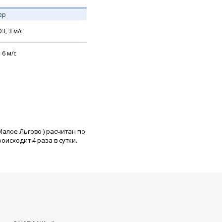
ер
З,
3
м/с
,
6
м/с
Малое Льгово
) расчитан по
исходит 4 раза в сутки.