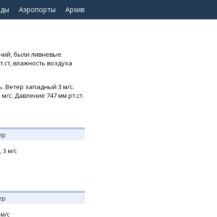
оды
Аэропорты
Архив
ений, были ливневые
т.ст, влажность воздуха
. Ветер западный 3 м/с.
м/с. Давление 747 мм рт.ст.
ер
,
3
м/с
ер
м/с