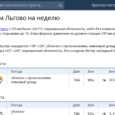
Прогноз пог
м Льгово на неделю
глич»
(~29 км) было +20.1°C, переменная облачность, небо без измен
 с порывами до 13. Атмосферное давление на уровне станции 747 мм р
ьгово ожидается +18°..+20°, облачно с прояснениями, ливневый дождь
тра +22°..+24°, переменная облачность, без осадков. Ветер западный 3 
ста
Погода
Давл
Влж
Вет
облачно с прояснениями
744
96
ЗСЗ
%
ливневый дождь
ста
Погода
Давл
Влж
Вет
облачно
746
92
З,
3
%