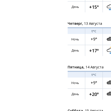
+15°
День
Четверг,
13 Августа
t
°C
+9°
Ночь
+17°
День
Пятница,
14 Августа
t
°C
+9°
Ночь
+20°
День
Суббота,
15 Августа