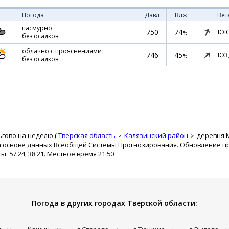
Погода
Давл
Влж
Вет
пасмурно
750
74
ЮЮ
%
без осадков
облачно с прояснениями
746
45
ЮЗ
%
без осадков
ьгово на неделю (
Тверская область
Калязинский район
деревня 
а основе данных Всеобщей Системы Прогнозирования. Обновление про
 57.24, 38.21. Местное время 21:50
Погода в других городах Тверской области: