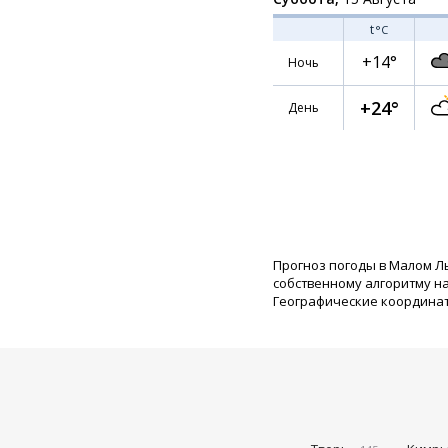
t
°C
+14°
Ночь
+24°
День
Прогноз погоды в Малом Л
собственному алгоритму н
Географические координаты: