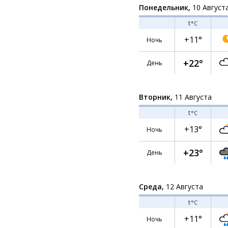
Понедельник,
10 Август
t
°C
+11°
Ночь
+22°
День
Вторник,
11 Августа
t
°C
+13°
Ночь
+23°
День
Среда,
12 Августа
t
°C
+11°
Ночь