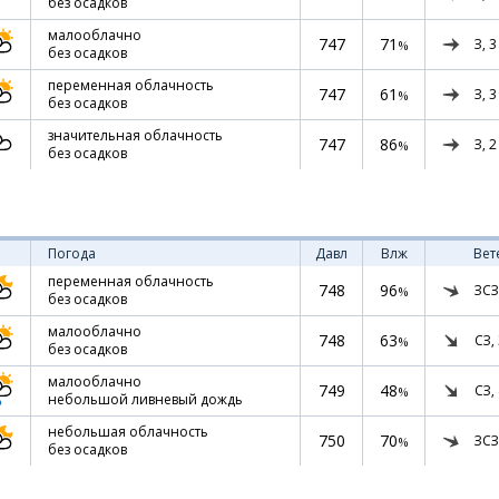
без осадков
малооблачно
747
71
З,
3
%
без осадков
переменная облачность
747
61
З,
3
%
без осадков
значительная облачность
747
86
З,
2
%
без осадков
Погода
Давл
Влж
Вет
переменная облачность
748
96
ЗСЗ
%
без осадков
малооблачно
748
63
СЗ,
%
без осадков
малооблачно
749
48
СЗ,
%
небольшой ливневый дождь
небольшая облачность
750
70
ЗСЗ
%
без осадков