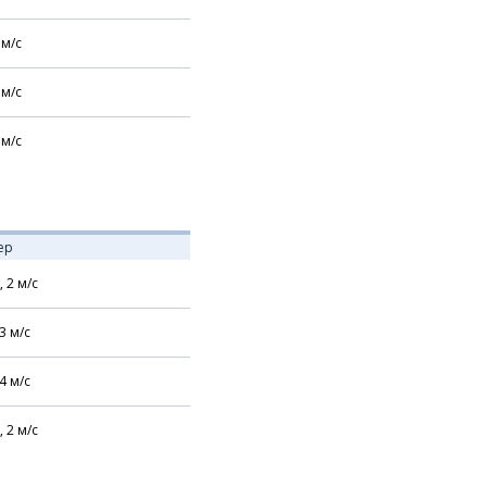
м/с
м/с
м/с
ер
,
2
м/с
3
м/с
4
м/с
,
2
м/с