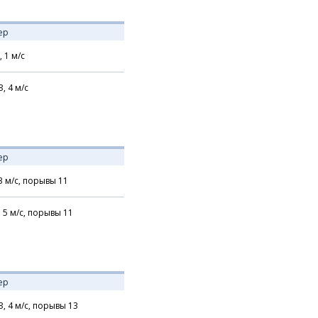
ер
,
1
м/с
З,
4
м/с
ер
3
м/с,
порывы 11
,
5
м/с,
порывы 11
ер
З,
4
м/с,
порывы 13