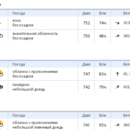
а
Погода
Давл
Влж
Вет
ясно
752
74
ЗСЗ
%
без осадков
значительная облачность
750
48
ЗЮ
%
без осадков
Погода
Давл
Влж
Вет
облачно с прояснениями
747
83
Ю,
%
без осадков
пасмурно
742
79
ЮЗ
%
небольшой дождь
Погода
Давл
Влж
Вет
облачно с прояснениями
741
95
ЗЮ
%
небольшой ливневый дождь