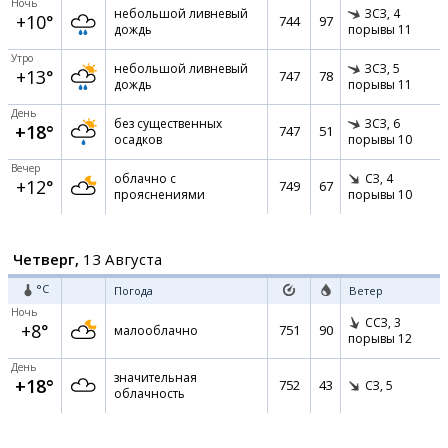
Ночь
небольшой ливневый
ЗСЗ,
4
+10°
744
97
дождь
порывы 11
Утро
небольшой ливневый
ЗСЗ,
5
+13°
747
78
дождь
порывы 11
День
без существенных
ЗСЗ,
6
+18°
747
51
осадков
порывы 10
Вечер
облачно с
СЗ,
4
+12°
749
67
прояснениями
порывы 10
Четверг,
13 Августа
°C
Погода
Ветер
Ночь
ССЗ,
3
+8°
751
90
малооблачно
порывы 12
День
значительная
+18°
752
43
СЗ,
5
облачность