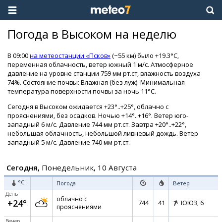
Погода в Высоком на неделю
В 09:00
на метеостанции «Псков»
(~55 км) было +19.3°C,
переменная облачность, ветер южный 1 м/с. Атмосферное
давление на уровне станции 759 мм рт.ст, влажность воздуха
74%. Состояние почвы: Влажная (без луж). Минимальная
температура поверхности почвы за ночь 11°C.
Сегодня в Высоком ожидается +23°..+25°, облачно с
прояснениями, без осадков. Ночью +14°..+16°. Ветер юго-
западный 6 м/с. Давление 744 мм рт.ст. Завтра +20°..+22°,
небольшая облачность, небольшой ливневый дождь. Ветер
западный 5 м/с. Давление 740 мм рт.ст.
Сегодня,
Понедельник, 10 Августа
°C
Погода
Ветер
День
облачно с
+24°
744
41
ЮЮЗ,
6
прояснениями
Вечер