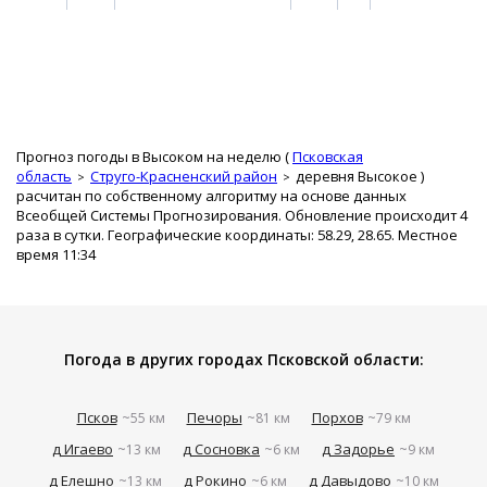
Прогноз погоды в Высоком на неделю (
Псковская
область
Струго-Красненский район
деревня Высокое
)
расчитан по собственному алгоритму на основе данных
Всеобщей Системы Прогнозирования. Обновление происходит 4
раза в сутки. Географические координаты: 58.29, 28.65. Местное
время 11:34
Погода в других городах Псковской области:
Псков
Печоры
Порхов
~55 км
~81 км
~79 км
д Игаево
д Сосновка
д Задорье
~13 км
~6 км
~9 км
д Елешно
д Рокино
д Давыдово
~13 км
~6 км
~10 км