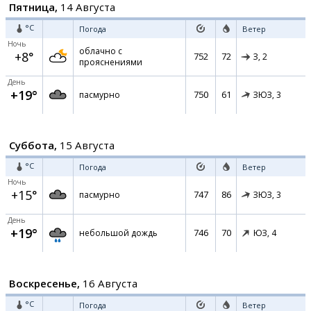
Пятница,
14 Августа
°C
Погода
Ветер
Ночь
облачно с
+8°
752
72
З,
2
прояснениями
День
+19°
750
61
пасмурно
ЗЮЗ,
3
Суббота,
15 Августа
°C
Погода
Ветер
Ночь
+15°
747
86
пасмурно
ЗЮЗ,
3
День
+19°
746
70
небольшой дождь
ЮЗ,
4
Воскресенье,
16 Августа
°C
Погода
Ветер