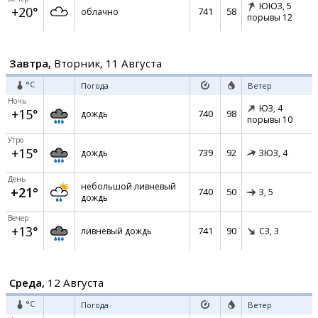
ЮЮЗ,
5
+20°
741
58
облачно
порывы 12
Завтра,
Вторник, 11 Августа
°C
Погода
Ветер
Ночь
ЮЗ,
4
+15°
740
98
дождь
порывы 10
Утро
+15°
739
92
дождь
ЗЮЗ,
4
День
небольшой ливневый
+21°
740
50
З,
5
дождь
Вечер
+13°
741
90
ливневый дождь
СЗ,
3
Среда,
12 Августа
°C
Погода
Ветер