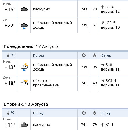
Ночь
Ю,
4
+15°
743
79
пасмурно
порывы 12
День
небольшой ливневый
ЮЗ,
5
+22°
739
53
дождь
порывы 10
Понедельник,
17 Августа
°C
Погода
Ветер
Ночь
небольшой ливневый
З,
6
+13°
739
95
дождь
порывы 11
День
облачно с
ЗСЗ,
4
+18°
741
49
прояснениями
порывы 11
Вторник,
18 Августа
°C
Погода
Ветер
Ночь
+11°
741
79
пасмурно
Ю,
1