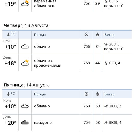
переменная
СЗ,
6
+19°
753
39
облачность
порывы 10
Четверг,
13 Августа
°C
Погода
Ветер
Ночь
ЗСЗ,
3
+10°
756
84
облачно
порывы 10
День
облачно с
+18°
758
44
ССЗ,
4
прояснениями
Пятница,
14 Августа
°C
Погода
Ветер
Ночь
+10°
758
69
облачно
ЗЮЗ,
2
День
+20°
754
58
пасмурно
ЗЮЗ,
4