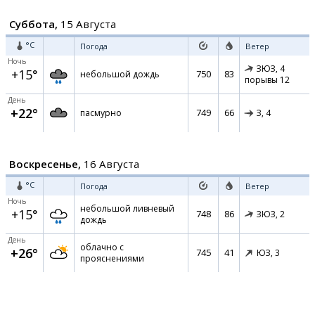
Суббота,
15 Августа
°C
Погода
Ветер
Ночь
ЗЮЗ,
4
+15°
750
83
небольшой дождь
порывы 12
День
+22°
749
66
пасмурно
З,
4
Воскресенье,
16 Августа
°C
Погода
Ветер
Ночь
небольшой ливневый
+15°
748
86
ЗЮЗ,
2
дождь
День
облачно с
+26°
745
41
ЮЗ,
3
прояснениями