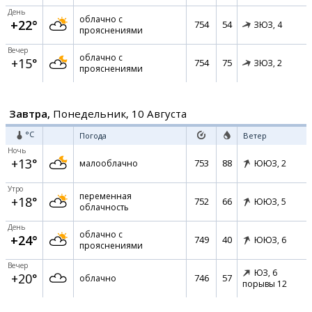
День
облачно с
+22°
754
54
ЗЮЗ,
4
прояснениями
Вечер
облачно с
+15°
754
75
ЗЮЗ,
2
прояснениями
Завтра,
Понедельник, 10 Августа
°C
Погода
Ветер
Ночь
+13°
753
88
малооблачно
ЮЮЗ,
2
Утро
переменная
+18°
752
66
ЮЮЗ,
5
облачность
День
облачно с
+24°
749
40
ЮЮЗ,
6
прояснениями
Вечер
ЮЗ,
6
+20°
746
57
облачно
порывы 12