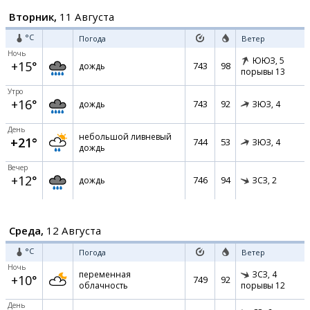
Вторник,
11 Августа
°C
Погода
Ветер
Ночь
ЮЮЗ,
5
+15°
743
98
дождь
порывы 13
Утро
+16°
743
92
дождь
ЗЮЗ,
4
День
небольшой ливневый
+21°
744
53
ЗЮЗ,
4
дождь
Вечер
+12°
746
94
дождь
ЗСЗ,
2
Среда,
12 Августа
°C
Погода
Ветер
Ночь
переменная
ЗСЗ,
4
+10°
749
92
облачность
порывы 12
День