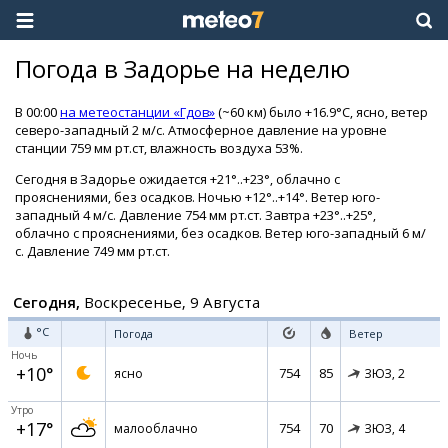
Погода в Задорье на неделю
В 00:00
на метеостанции «Гдов»
(~60 км) было +16.9°C, ясно, ветер
северо-западный 2 м/с. Атмосферное давление на уровне
станции 759 мм рт.ст, влажность воздуха 53%.
Сегодня в Задорье ожидается +21°..+23°, облачно с
прояснениями, без осадков. Ночью +12°..+14°. Ветер юго-
западный 4 м/с. Давление 754 мм рт.ст. Завтра +23°..+25°,
облачно с прояснениями, без осадков. Ветер юго-западный 6 м/
с. Давление 749 мм рт.ст.
Сегодня,
Воскресенье, 9 Августа
°C
Погода
Ветер
Ночь
+10°
754
85
ясно
ЗЮЗ,
2
Утро
+17°
754
70
малооблачно
ЗЮЗ,
4