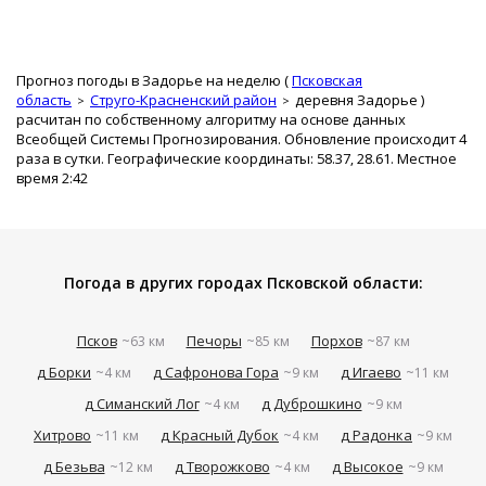
Прогноз погоды в Задорье на неделю (
Псковская
область
Струго-Красненский район
деревня Задорье
)
расчитан по собственному алгоритму на основе данных
Всеобщей Системы Прогнозирования. Обновление происходит 4
раза в сутки. Географические координаты: 58.37, 28.61. Местное
время 2:42
Погода в других городах Псковской области:
Псков
Печоры
Порхов
~63 км
~85 км
~87 км
д Борки
д Сафронова Гора
д Игаево
~4 км
~9 км
~11 км
д Симанский Лог
д Дуброшкино
~4 км
~9 км
Хитрово
д Красный Дубок
д Радонка
~11 км
~4 км
~9 км
д Безьва
д Творожково
д Высокое
~12 км
~4 км
~9 км