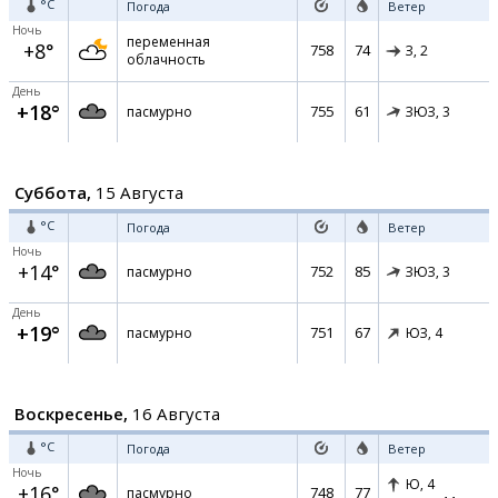
°C
Погода
Ветер
Ночь
переменная
+8°
758
74
З,
2
облачность
День
+18°
755
61
пасмурно
ЗЮЗ,
3
Суббота,
15 Августа
°C
Погода
Ветер
Ночь
+14°
752
85
пасмурно
ЗЮЗ,
3
День
+19°
751
67
пасмурно
ЮЗ,
4
Воскресенье,
16 Августа
°C
Погода
Ветер
Ночь
Ю,
4
+16°
748
77
пасмурно