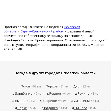
Прогноз погоды в Игаево на неделю (
Псковская
область
Струго-Красненский район
деревня Игаево
)
расчитан по собственному алгоритму на основе данных
Всеобщей Системы Прогнозирования. Обновление происходит 4
раза в сутки. Географические координаты: 58.38, 28.79. Местное
время 13:48
Погода в других городах Псковской области:
Псков
Порхов
Дно
~68 км
~81 км
~92 км
д Зарябинка
д Ровное
д Рокино
~9 км
~4 км
~8 км
д Лычно
д Дворище
д Сиковицы
~9 км
~4 км
~8 км
д Борки
д Радонка
д Нишева
~9 км
~4 км
~8 км