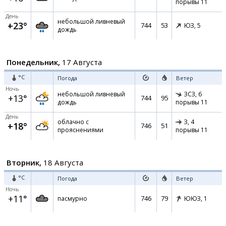
порывы 11
День
небольшой ливневый
+23°
744
53
ЮЗ,
5
дождь
Понедельник,
17 Августа
°C
Погода
Ветер
Ночь
небольшой ливневый
ЗСЗ,
6
+13°
744
95
дождь
порывы 11
День
облачно с
З,
4
+18°
746
51
прояснениями
порывы 11
Вторник,
18 Августа
°C
Погода
Ветер
Ночь
+11°
746
79
пасмурно
ЮЮЗ,
1