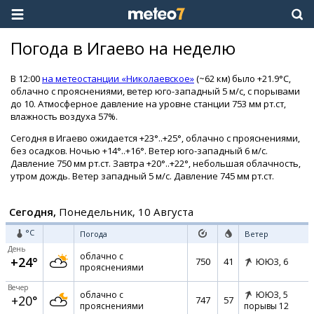
Погода в Игаево на неделю
В 12:00
на метеостанции «Николаевское»
(~62 км) было +21.9°C,
облачно с прояснениями, ветер юго-западный 5 м/с, с порывами
до 10. Атмосферное давление на уровне станции 753 мм рт.ст,
влажность воздуха 57%.
Сегодня в Игаево ожидается +23°..+25°, облачно с прояснениями,
без осадков. Ночью +14°..+16°. Ветер юго-западный 6 м/с.
Давление 750 мм рт.ст. Завтра +20°..+22°, небольшая облачность,
утром дождь. Ветер западный 5 м/с. Давление 745 мм рт.ст.
Сегодня,
Понедельник, 10 Августа
°C
Погода
Ветер
День
облачно с
+24°
750
41
ЮЮЗ,
6
прояснениями
Вечер
облачно с
ЮЮЗ,
5
+20°
747
57
прояснениями
порывы 12