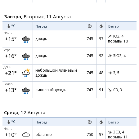
Завтра,
Вторник, 11 Августа
°C
Погода
Ветер
Ночь
ЮЗ,
4
+15°
745
97
дождь
порывы 10
Утро
+16°
745
92
дождь
ЗЮЗ,
4
День
небольшой ливневый
+21°
745
48
З,
5
дождь
Вечер
+13°
747
91
ливневый дождь
СЗ,
3
Среда,
12 Августа
°C
Погода
Ветер
Ночь
ЗСЗ,
4
+10°
750
97
облачно
порывы 11