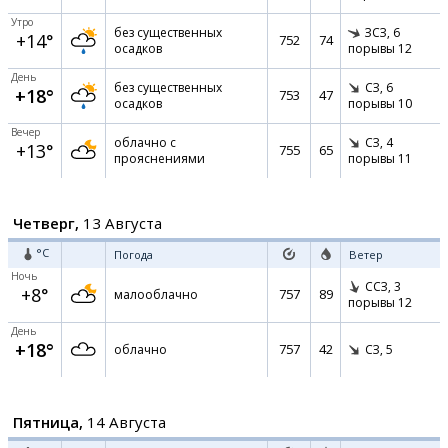
Утро
без существенных
ЗСЗ,
6
+14°
752
74
осадков
порывы 12
День
без существенных
СЗ,
6
+18°
753
47
осадков
порывы 10
Вечер
облачно с
СЗ,
4
+13°
755
65
прояснениями
порывы 11
Четверг,
13 Августа
°C
Погода
Ветер
Ночь
ССЗ,
3
+8°
757
89
малооблачно
порывы 12
День
+18°
757
42
облачно
СЗ,
5
Пятница,
14 Августа