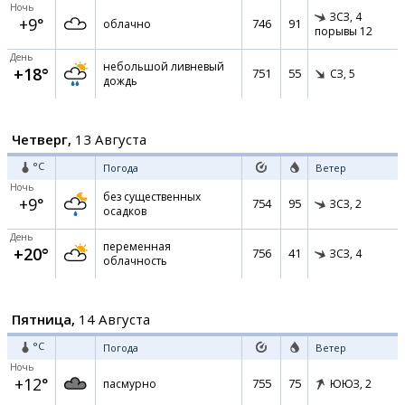
Ночь
ЗСЗ,
4
+9°
746
91
облачно
порывы 12
День
небольшой ливневый
+18°
751
55
СЗ,
5
дождь
Четверг,
13 Августа
°C
Погода
Ветер
Ночь
без существенных
+9°
754
95
ЗСЗ,
2
осадков
День
переменная
+20°
756
41
ЗСЗ,
4
облачность
Пятница,
14 Августа
°C
Погода
Ветер
Ночь
+12°
755
75
пасмурно
ЮЮЗ,
2