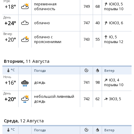
Утро
переменная
ЮЮЗ,
5
+18°
749
68
облачность
порывы 10
День
+24°
747
40
облачно
ЮЮЗ,
6
Вечер
облачно с
Ю,
5
+20°
743
55
прояснениями
порывы 12
Вторник,
11 Августа
°C
Погода
Ветер
Ночь
ЮЗ,
4
+16°
741
98
дождь
порывы 10
День
небольшой ливневый
+20°
742
62
ЗЮЗ,
5
дождь
Среда,
12 Августа
°C
Погода
Ветер