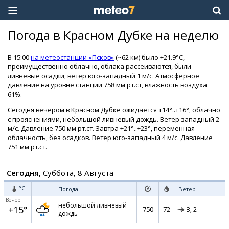
Погода в Красном Дубке на неделю
В 15:00
на метеостанции «Псков»
(~62 км) было +21.9°C,
преимущественно облачно, облака рассеиваются, были
ливневые осадки, ветер юго-западный 1 м/с. Атмосферное
давление на уровне станции 758 мм рт.ст, влажность воздуха
61%.
Сегодня вечером в Красном Дубке ожидается +14°..+16°, облачно
с прояснениями, небольшой ливневый дождь. Ветер западный 2
м/с. Давление 750 мм рт.ст. Завтра +21°..+23°, переменная
облачность, без осадков. Ветер юго-западный 4 м/с. Давление
751 мм рт.ст.
Сегодня,
Суббота, 8 Августа
°C
Погода
Ветер
Вечер
небольшой ливневый
+15°
750
72
З,
2
дождь