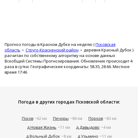
Прогноз погоды в Красном Дубке на неделю (
Псковская
область
Струго-Красненский район
деревня Красный Дубок
)
расчитан по собственному алгоритму на основе данных
Всеобщей Системы Прогнозирования. Обновление происходит 4
раза в сутки. Географические координаты: 58.35, 28.66. Местное
время 17:46
Погода в других городах Псковской области:
Псков
Печоры
Порхов
~62 км
~86 км
~83 км
д Новая Жизнь
д Давыдово
~11 км
~4 км
д Вольный Дубок
д Узьмино
~8 км
~11 км