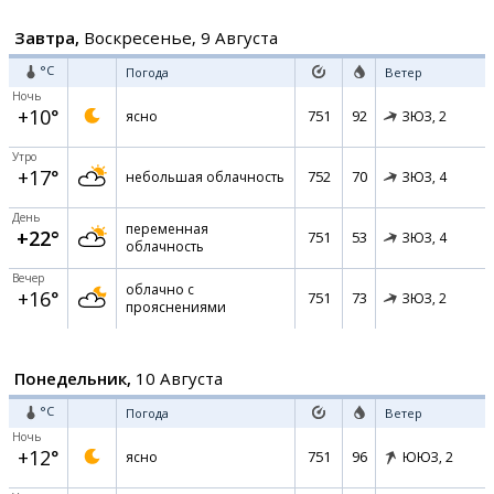
Завтра,
Воскресенье, 9 Августа
°C
Погода
Ветер
Ночь
+10°
751
92
ясно
ЗЮЗ,
2
Утро
+17°
752
70
небольшая облачность
ЗЮЗ,
4
День
переменная
+22°
751
53
ЗЮЗ,
4
облачность
Вечер
облачно с
+16°
751
73
ЗЮЗ,
2
прояснениями
Понедельник,
10 Августа
°C
Погода
Ветер
Ночь
+12°
751
96
ясно
ЮЮЗ,
2