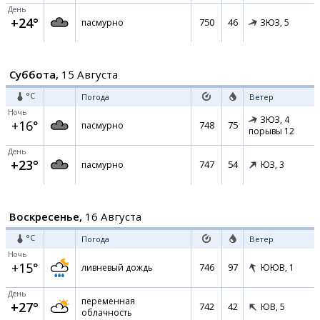
День
+24°
750
46
пасмурно
ЗЮЗ,
5
Суббота,
15 Августа
°C
Погода
Ветер
Ночь
ЗЮЗ,
4
+16°
748
75
пасмурно
порывы 12
День
+23°
747
54
пасмурно
ЮЗ,
3
Воскресенье,
16 Августа
°C
Погода
Ветер
Ночь
+15°
746
97
ливневый дождь
ЮЮВ,
1
День
переменная
+27°
742
42
ЮВ,
5
облачность