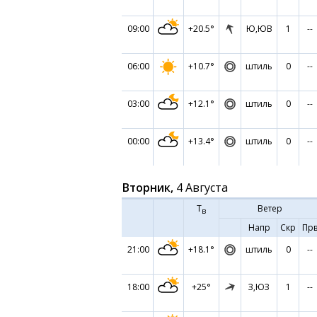
09:00
+20.5°
Ю,ЮВ
1
--
06:00
+10.7°
штиль
0
--
03:00
+12.1°
штиль
0
--
00:00
+13.4°
штиль
0
--
Вторник,
4 Августа
Т
Ветер
в
Напр
Скр
Пр
21:00
+18.1°
штиль
0
--
18:00
+25°
З,ЮЗ
1
--