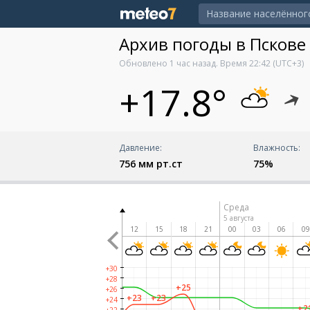
Архив погоды в Пскове
Обновлено
1 час назад
. Время
22:42
(UTC+3)
+17.8°
Давление:
Влажность:
756 мм рт.ст
75%
Вторник
Среда
4 августа
5 августа
21
00
03
06
09
12
15
18
21
00
03
06
0
+30
+28
+25
+26
+23
+23
+24
+2