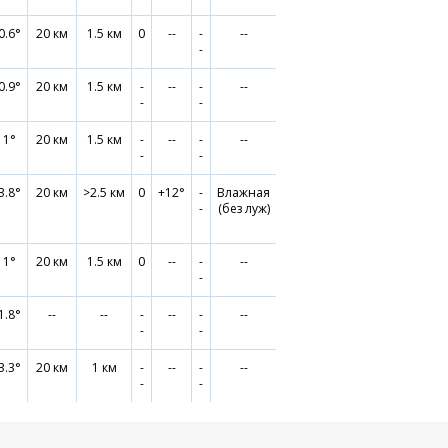
0.6°
20 км
1.5 км
0
--
-
--
-
0.9°
20 км
1.5 км
-
--
-
--
-
-
11°
20 км
1.5 км
-
--
-
--
-
-
3.8°
20 км
>2.5 км
0
+12°
-
Влажная
-
(без луж)
11°
20 км
1.5 км
0
--
-
--
-
1.8°
--
--
-
--
-
--
-
-
3.3°
20 км
1 км
-
--
-
--
-
-