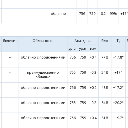
--
облачно
756
759
-0.2
99%
+17.
Явления
Облачность
Атм. давл.
Влж
Т
р
в
ур.ст
ур.м
изм
--
облачно с прояснениями
756
759
+0.4
77%
+17.8°
--
преимущественно
755
759
-0.3
54%
+17°
облачно
--
облачно с прояснениями
756
759
+0.2
48%
+17.2°
--
облачно с прояснениями
755
759
-0.2
64%
+20.2°
--
облачно с прояснениями
756
759
+0.4
81%
+19.7°