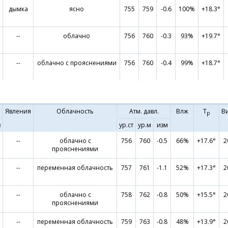
дымка
ясно
755
759
-0.6
100%
+18.3°
--
облачно
756
760
-0.3
93%
+19.7°
--
облачно с прояснениями
756
760
-0.4
99%
+18.7°
Явления
Облачность
Атм. давл.
Влж
Т
В
р
в
ур.ст
ур.м
изм
--
облачно с
756
760
-0.5
66%
+17.6°
2
прояснениями
--
переменная облачность
757
761
-1.1
52%
+17.3°
2
--
облачно с
758
762
-0.8
50%
+15.5°
2
прояснениями
--
переменная облачность
759
763
-0.8
48%
+13.9°
2