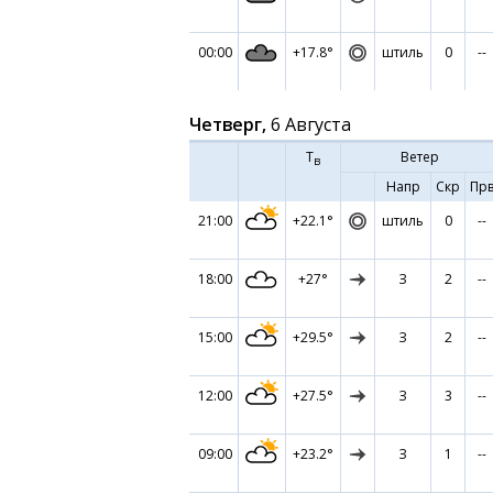
00:00
+17.8°
штиль
0
--
Четверг,
6 Августа
Т
Ветер
в
Напр
Скр
Пр
21:00
+22.1°
штиль
0
--
18:00
+27°
З
2
--
15:00
+29.5°
З
2
--
12:00
+27.5°
З
3
--
09:00
+23.2°
З
1
--