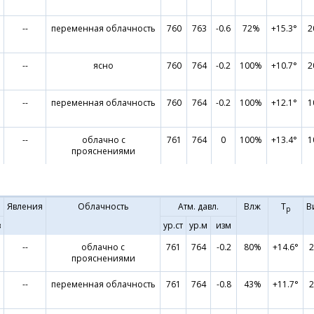
--
переменная облачность
760
763
-0.6
72%
+15.3°
2
--
ясно
760
764
-0.2
100%
+10.7°
2
--
переменная облачность
760
764
-0.2
100%
+12.1°
1
--
облачно с
761
764
0
100%
+13.4°
1
прояснениями
Явления
Облачность
Атм. давл.
Влж
Т
В
р
в
ур.ст
ур.м
изм
--
облачно с
761
764
-0.2
80%
+14.6°
2
прояснениями
--
переменная облачность
761
764
-0.8
43%
+11.7°
2