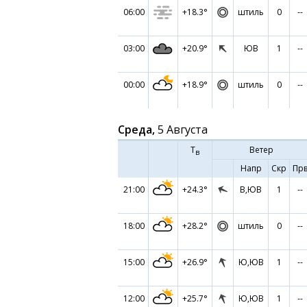
06:00
+18.3°
штиль
0
--
03:00
+20.9°
ЮВ
1
--
00:00
+18.9°
штиль
0
--
Среда,
5 Августа
Т
Ветер
в
Напр
Скр
Пр
21:00
+24.3°
В,ЮВ
1
--
18:00
+28.2°
штиль
0
--
15:00
+26.9°
Ю,ЮВ
1
--
12:00
+25.7°
Ю,ЮВ
1
--