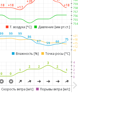
760
+20
759
+18
+18
+18
+17
758
757
756
755
754
Т. воздуха [°C]
Давление [мм рт.ст.]
99
99
99
+21
86
75
+18
67
66
59
+15
+12
+9
Влажность [%]
Точка росы [°C]
3
4
3
2
2
2
1
1
2
0
0
1
0
Скорость ветра [м/с]
Порывы ветра [м/с]