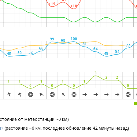
+19
+18
100
99
93
81
77
2
66
64
54
52
50
48
48
3
2
2
1
1
1
1
1
0
0
0
0
астояние от метеостанции ~0 км)
в»
(растояние ~6 км, последнее обновление 42 минуты назад)