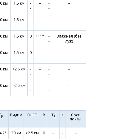
0 км
1.5 км
-
--
-
--
-
-
0 км
1.5 км
-
--
-
--
-
-
0 км
1.5 км
0
+11°
-
Влажная (без
-
луж)
0 км
1.5 км
0
--
-
--
-
0 км
>2.5 км
-
--
-
--
-
-
0 км
>2.5 км
-
--
-
--
-
-
Т
Видим
ВНГО
R
T
s
Сост.
р
g
почвы
4.2°
20 км
>2.5 км
0
--
-
--
-