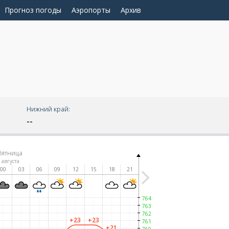
Прогноз погоды
Аэропорты
Архив
Нижний край:
--
Пятница
 августа
00
03
06
09
12
15
18
21
764
763
762
+23
+23
761
+21