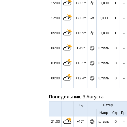
15:00
+23.1°
Ю,ЮВ
1
--
12:00
+23.2°
З,ЮЗ
1
--
09:00
+18.5°
Ю,ЮВ
1
--
06:00
+9.5°
штиль
0
--
03:00
+10.1°
штиль
0
--
00:00
+12.4°
штиль
0
--
Понедельник,
3 Августа
Т
Ветер
в
Напр
Скр
Пр
21:00
+17°
штиль
0
--