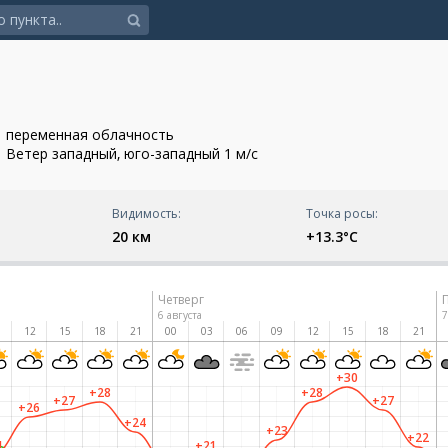
переменная облачность
Ветер западный, юго-западный 1 м/с
Видимость:
Точка росы:
20 км
+13.3°C
Четверг
6 августа
7
9
12
15
18
21
00
03
06
09
12
15
18
21
+30
+28
+28
+27
+27
+26
+24
+23
+22
1
+21