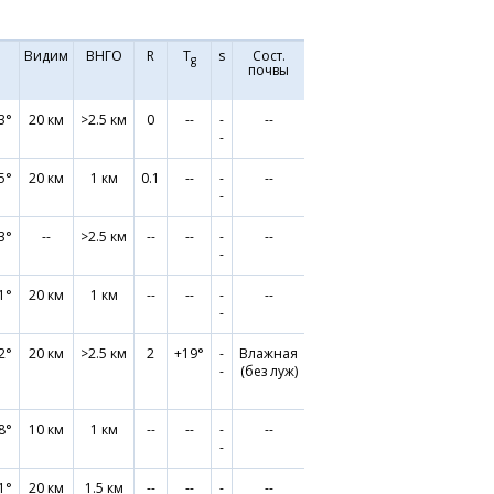
Видим
ВНГО
R
T
s
Сост.
g
почвы
3°
20 км
>2.5 км
0
--
-
--
-
5°
20 км
1 км
0.1
--
-
--
-
3°
--
>2.5 км
--
--
-
--
-
1°
20 км
1 км
--
--
-
--
-
2°
20 км
>2.5 км
2
+19°
-
Влажная
-
(без луж)
8°
10 км
1 км
--
--
-
--
-
1°
20 км
1.5 км
--
--
-
--