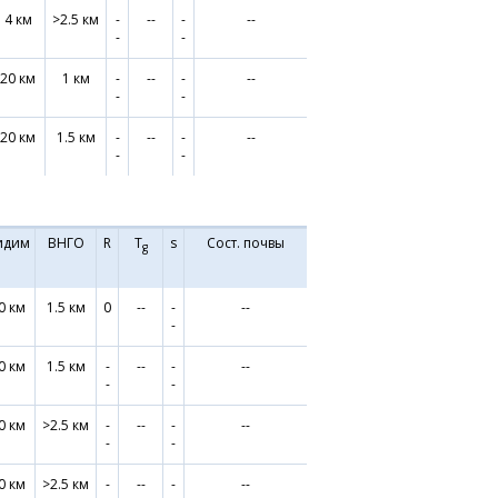
4 км
>2.5 км
-
--
-
--
-
-
20 км
1 км
-
--
-
--
-
-
20 км
1.5 км
-
--
-
--
-
-
идим
ВНГО
R
T
s
Сост. почвы
g
0 км
1.5 км
0
--
-
--
-
0 км
1.5 км
-
--
-
--
-
-
0 км
>2.5 км
-
--
-
--
-
-
0 км
>2.5 км
-
--
-
--