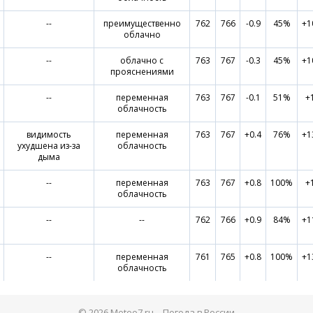
--
преимущественно
762
766
-0.9
45%
+1
облачно
--
облачно с
763
767
-0.3
45%
+1
прояснениями
--
переменная
763
767
-0.1
51%
+
облачность
видимость
переменная
763
767
+0.4
76%
+1
ухудшена из-за
облачность
дыма
--
переменная
763
767
+0.8
100%
+
облачность
--
--
762
766
+0.9
84%
+1
--
переменная
761
765
+0.8
100%
+1
облачность
© 2026 Meteo7.ru – Погода в России