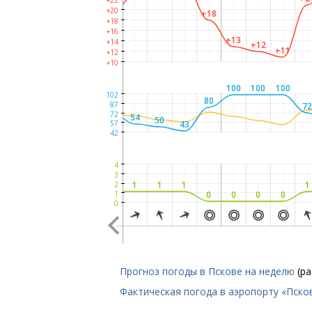
+22
+19
+20
+18
+17
+18
+16
+13
+14
+12
+12
+11
+12
+10
+10
+10
100
100
100
100
100
100
102
84
80
74
87
7
72
54
50
43
57
42
4
3
1
1
1
1
1
2
0
0
0
0
0
0
0
0
1
0
Прогноз погоды в Пскове на неделю
(р
Фактическая погода в аэропорту «Пско