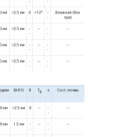
-
-
0 км
>2.5 км
0
+12°
-
Влажная (без
-
луж)
0 км
>2.5 км
-
--
-
--
-
-
0 км
>2.5 км
-
--
-
--
-
-
0 км
>2.5 км
-
--
-
--
-
-
идим
ВНГО
R
T
s
Сост. почвы
g
0 км
>2.5 км
0
--
-
--
-
0 км
1.5 км
-
--
-
--
-
-