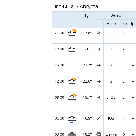
Пятница,
7 Августа
Т
Ветер
в
Напр
Скр
Пр
21:00
+17.8°
З,ЮЗ
1
--
18:00
+21°
З
2
--
15:00
+22.7°
З
3
--
12:00
+22.6°
З
2
--
09:00
+19.7°
З,ЮЗ
2
--
06:00
+16.9°
ЮЗ
1
--
03:00
+18.2°
штиль
0
--