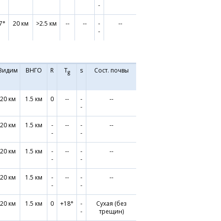
-
7°
20 км
>2.5 км
--
--
-
--
-
Видим
ВНГО
R
T
s
Сост. почвы
g
20 км
1.5 км
0
--
-
--
-
20 км
1.5 км
-
--
-
--
-
-
20 км
1.5 км
-
--
-
--
-
-
20 км
1.5 км
-
--
-
--
-
-
20 км
1.5 км
0
+18°
-
Сухая (без
-
трещин)