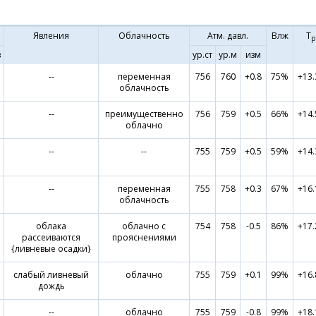
Явления
Облачность
Атм. давл.
Влж
Т
р
в
ур.ст
ур.м
изм
--
переменная
756
760
+0.8
75%
+13.
облачность
--
преимущественно
756
759
+0.5
66%
+14.
облачно
--
--
755
759
+0.5
59%
+14.
--
переменная
755
758
+0.3
67%
+16.
облачность
облака
облачно с
754
758
-0.5
86%
+17.
рассеиваются
прояснениями
{ливневые осадки}
слабый ливневый
облачно
755
759
+0.1
99%
+16.
дождь
--
облачно
755
759
-0.8
99%
+18.