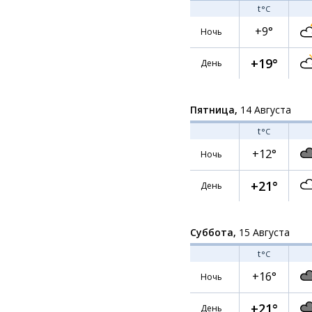
t
°C
+9°
Ночь
+19°
День
Пятница,
14 Августа
t
°C
+12°
Ночь
+21°
День
Суббота,
15 Августа
t
°C
+16°
Ночь
+21°
День