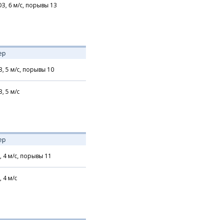
З,
6
м/с,
порывы 13
ер
З,
5
м/с,
порывы 10
З,
5
м/с
ер
,
4
м/с,
порывы 11
,
4
м/с