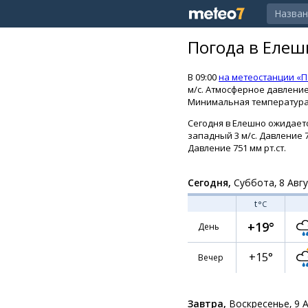
Погода в Елеш
В 09:00
на метеостанции «П
м/с. Атмосферное давление 
Минимальная температура п
Сегодня в Елешно ожидаетс
западный 3 м/с. Давление 7
Давление 751 мм рт.ст.
Сегодня,
Суббота, 8 Авг
t
°C
+19°
День
+15°
Вечер
Завтра,
Воскресенье, 9 