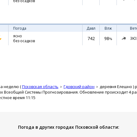
без осадков
Погода
Давл
Влж
Вет
ясно
742
98
ЗЮ
%
без осадков
на неделю (
Псковская область
Гдовский район
деревня Елешно
) 
ых Всеобщей Системы Прогнозирования. Обновление происходит 4 раз
естное время 11:15
Погода в других городах Псковской области: