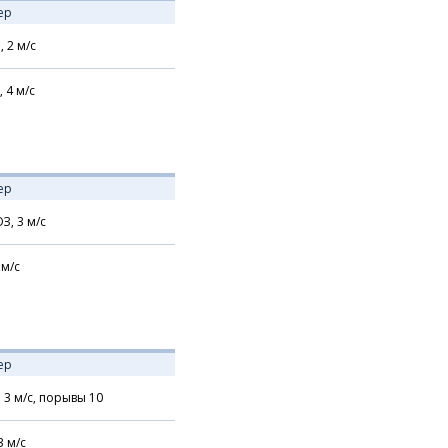
ер
,
2
м/с
,
4
м/с
ер
З,
3
м/с
м/с
ер
,
3
м/с,
порывы 10
3
м/с