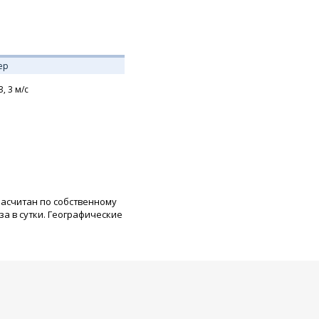
ер
З,
3
м/с
расчитан по собственному
а в сутки. Географические