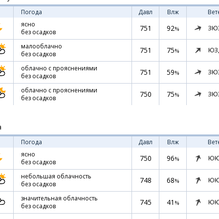
Погода
Давл
Влж
Вет
ясно
751
92
ЗЮ
%
без осадков
малооблачно
751
75
ЮЗ
%
без осадков
облачно с прояснениями
751
59
ЗЮ
%
без осадков
облачно с прояснениями
750
75
ЗЮ
%
без осадков
а
Погода
Давл
Влж
Вет
ясно
750
96
ЮЮ
%
без осадков
небольшая облачность
748
68
ЮЮ
%
без осадков
значительная облачность
745
41
ЮЮ
%
без осадков