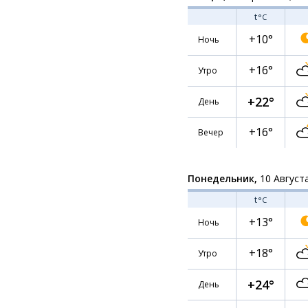
t
°C
+10°
Ночь
+16°
Утро
+22°
День
+16°
Вечер
Понедельник,
10 Август
t
°C
+13°
Ночь
+18°
Утро
+24°
День