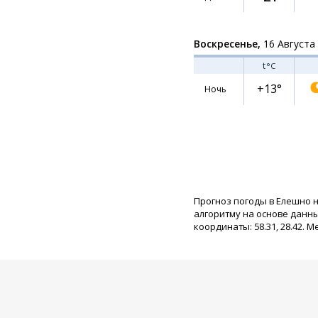
Воскресенье,
16 Августа
t
°C
+13°
Ночь
Прогноз погоды в Елешно 
алгоритму на основе данн
координаты: 58.31, 28.42. М