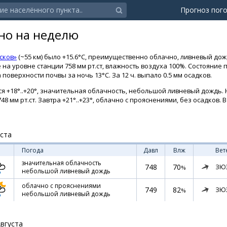
Прогноз пог
но на неделю
сков»
(~55 км) было +15.6°C, преимущественно облачно, ливневый дож
на уровне станции 758 мм рт.ст, влажность воздуха 100%. Состояние п
оверхности почвы за ночь 13°C. За 12 ч. выпало 0.5 мм осадков.
я +18°..+20°, значительная облачность, небольшой ливневый дождь. Н
48 мм рт.ст. Завтра +21°..+23°, облачно с прояснениями, без осадков. 
уста
Погода
Давл
Влж
Вет
значительная облачность
748
70
ЗЮ
%
небольшой ливневый дождь
облачно с прояснениями
749
82
ЗЮ
%
небольшой ливневый дождь
Августа