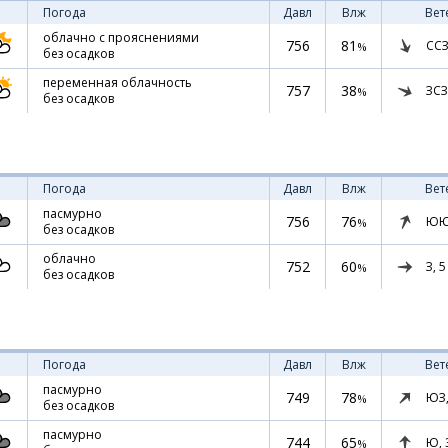
Погода
Давл
Влж
Вет
облачно с прояснениями
756
81
ССЗ
%
без осадков
переменная облачность
757
38
ЗСЗ
%
без осадков
Погода
Давл
Влж
Вет
пасмурно
756
76
ЮЮ
%
без осадков
облачно
752
60
З,
5
%
без осадков
Погода
Давл
Влж
Вет
пасмурно
749
78
ЮЗ
%
без осадков
пасмурно
744
65
Ю,
%