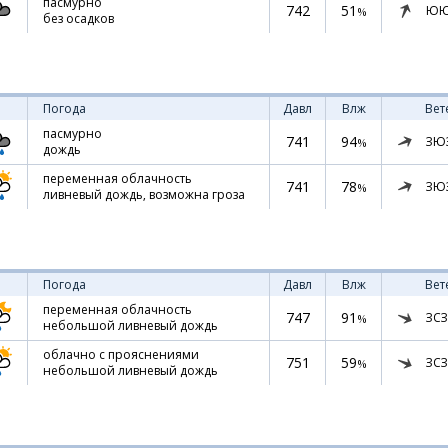
пасмурно
742
51
ЮЮ
%
без осадков
Погода
Давл
Влж
Вет
пасмурно
741
94
ЗЮ
%
дождь
переменная облачность
741
78
ЗЮ
%
ливневый дождь, возможна гроза
Погода
Давл
Влж
Вет
переменная облачность
747
91
ЗСЗ
%
небольшой ливневый дождь
облачно с прояснениями
751
59
ЗСЗ
%
небольшой ливневый дождь