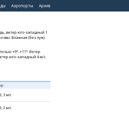
оды
Аэропорты
Архив
дь, ветер юго-западный 1
очвы: Влажная (без луж).
очью +9°..+11°. Ветер
Ветер юго-западный 4 м/с.
ер
З,
3
м/с
З,
2
м/с