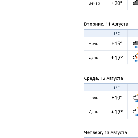
+20°
Вечер
Вторник,
11 Августа
t
°C
+15°
Ночь
+17°
День
Среда,
12 Августа
t
°C
+10°
Ночь
+17°
День
Четверг,
13 Августа