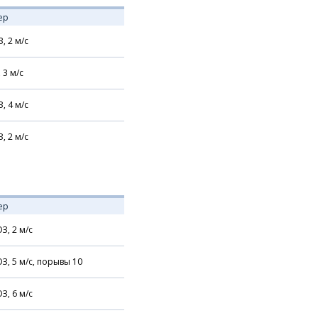
ер
З,
2
м/с
,
3
м/с
З,
4
м/с
З,
2
м/с
ер
З,
2
м/с
З,
5
м/с,
порывы 10
З,
6
м/с