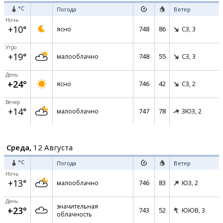
°C
Погода
Ветер
Ночь
+10°
748
86
ясно
СЗ,
3
Утро
+19°
748
55
малооблачно
СЗ,
3
День
+24°
746
42
ясно
СЗ,
2
Вечер
+14°
747
78
малооблачно
ЗЮЗ,
2
Среда,
12 Августа
°C
Погода
Ветер
Ночь
+13°
746
83
малооблачно
ЮЗ,
2
День
значительная
+23°
743
52
ЮЮВ,
3
облачность