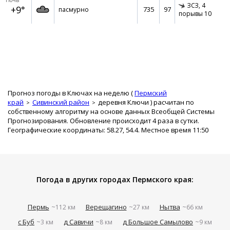
Ночь
ЗСЗ,
4
+9°
735
97
пасмурно
порывы 10
Прогноз погоды в Ключах на неделю (
Пермский
край
Сивинский район
деревня Ключи
) расчитан по
собственному алгоритму на основе данных Всеобщей Системы
Прогнозирования. Обновление происходит 4 раза в сутки.
Географические координаты: 58.27, 54.4. Местное время 11:50
Погода в других городах Пермского края:
Пермь
Верещагино
Нытва
~112 км
~27 км
~66 км
с Буб
д Савичи
д Большое Самылово
~3 км
~8 км
~9 км