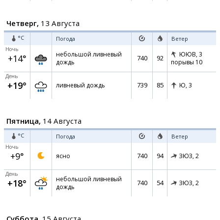
Четверг,
13 Августа
°C
Погода
Ветер
Ночь
небольшой ливневый
ЮЮВ,
3
+14°
740
92
дождь
порывы 10
День
+19°
739
85
ливневый дождь
Ю,
3
Пятница,
14 Августа
°C
Погода
Ветер
Ночь
+9°
740
94
ясно
ЗЮЗ,
2
День
небольшой ливневый
+18°
740
54
ЗЮЗ,
2
дождь
Суббота,
15 Августа