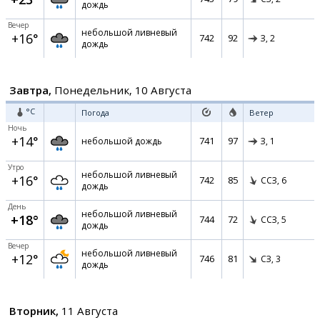
дождь
Вечер
небольшой ливневый
+16°
742
92
З,
2
дождь
Завтра,
Понедельник, 10 Августа
°C
Погода
Ветер
Ночь
+14°
741
97
небольшой дождь
З,
1
Утро
небольшой ливневый
+16°
742
85
ССЗ,
6
дождь
День
небольшой ливневый
+18°
744
72
ССЗ,
5
дождь
Вечер
небольшой ливневый
+12°
746
81
СЗ,
3
дождь
Вторник,
11 Августа