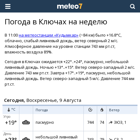
Погода в Ключах на неделю
В 11:00
на метеостанции «Кудымкар»
(~84 км) было +16.8°C,
облачно, слабый ливневый дождь, ветер северный 2 м/с.
Атмосферное давление на уровне станции 743 мм рт.ст,
влажность воздуха 89%.
Сегодня в Ключах ожидается +22°..+24°, пасмурно, небольшой
ливневый дождь. Ночью +13°..+15°. Ветер северо-западный 2 м/с.
Давление 743 мм рт.ст. Завтра +17°..+19°, пасмурно, небольшой
ливневый дождь. Ветер северо-западный 5 м/с. Давление 744 мм
рт.ст.
Сегодня,
Воскресенье, 9 Августа
°C
Погода
Ветер
Утро
+19°
744
74
пасмурно
ЗЮЗ,
1
День
небольшой ливневый
+23°
743
79
СЗ,
2