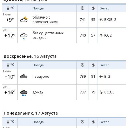
°C
Погода
Ветер
Ночь
облачно с
+9°
741
95
ВЮВ,
2
прояснениями
День
без существенных
+17°
740
57
Ю,
2
осадков
Воскресенье,
16 Августа
°C
Погода
Ветер
Ночь
+10°
739
91
пасмурно
В,
2
День
+16°
737
79
дождь
ССЗ,
3
Понедельник,
17 Августа
°C
Погода
Ветер