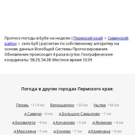
Прогноз погоды в Бубе на неделю (
Пермский край
Сивинский
район
село Буб
) расчитан по собственному алгоритму на
основе данных Всеобщей Системы Прогнозирования.
Обновление происходит 4 раза в сутки. Географические
координаты: 58.29, 54.38. Местное время 13:39
Погода в других городах Пермского края:
Пермь
Верещагино
Нытва
~114 км
~30 км
~68 км
д Савичи
д Большое Самылово
~6 км
~7 км
д Бровилята
д Кичаново
д Якимово
~4 км
~3 км
~4 км
д Мерзляна
д Конево
д Кривчана
~5 км
~7 км
~9 км