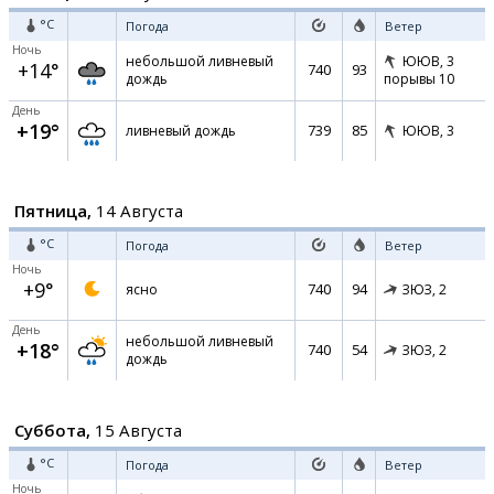
°C
Погода
Ветер
Ночь
небольшой ливневый
ЮЮВ,
3
+14°
740
93
дождь
порывы 10
День
+19°
739
85
ливневый дождь
ЮЮВ,
3
Пятница,
14 Августа
°C
Погода
Ветер
Ночь
+9°
740
94
ясно
ЗЮЗ,
2
День
небольшой ливневый
+18°
740
54
ЗЮЗ,
2
дождь
Суббота,
15 Августа
°C
Погода
Ветер
Ночь