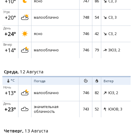
+10°
747
86
ясно
СЗ,
3
Утро
+20°
748
54
малооблачно
СЗ,
3
День
+24°
746
42
ясно
СЗ,
2
Вечер
+14°
746
79
малооблачно
ЗЮЗ,
2
Среда,
12 Августа
°C
Погода
Ветер
Ночь
+13°
746
82
малооблачно
ЮЗ,
2
День
значительная
+23°
743
52
ЮЮВ,
3
облачность
Четверг,
13 Августа