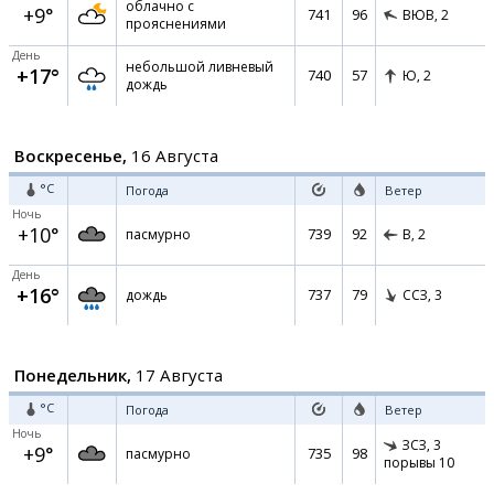
облачно с
+9°
741
96
ВЮВ,
2
прояснениями
День
небольшой ливневый
+17°
740
57
Ю,
2
дождь
Воскресенье,
16 Августа
°C
Погода
Ветер
Ночь
+10°
739
92
пасмурно
В,
2
День
+16°
737
79
дождь
ССЗ,
3
Понедельник,
17 Августа
°C
Погода
Ветер
Ночь
ЗСЗ,
3
+9°
735
98
пасмурно
порывы 10