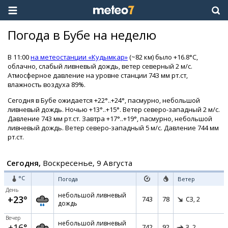
Погода в Бубе на неделю
В 11:00
на метеостанции «Кудымкар»
(~82 км) было +16.8°C,
облачно, слабый ливневый дождь, ветер северный 2 м/с.
Атмосферное давление на уровне станции 743 мм рт.ст,
влажность воздуха 89%.
Сегодня в Бубе ожидается +22°..+24°, пасмурно, небольшой
ливневый дождь. Ночью +13°..+15°. Ветер северо-западный 2 м/с.
Давление 743 мм рт.ст. Завтра +17°..+19°, пасмурно, небольшой
ливневый дождь. Ветер северо-западный 5 м/с. Давление 744 мм
рт.ст.
Сегодня,
Воскресенье, 9 Августа
°C
Погода
Ветер
День
небольшой ливневый
+23°
743
78
СЗ,
2
дождь
Вечер
небольшой ливневый
+16°
742
92
З,
2