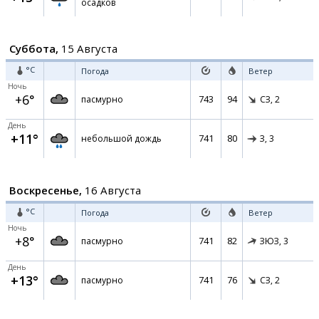
осадков
Суббота,
15 Августа
°C
Погода
Ветер
Ночь
+6°
743
94
пасмурно
СЗ,
2
День
+11°
741
80
небольшой дождь
З,
3
Воскресенье,
16 Августа
°C
Погода
Ветер
Ночь
+8°
741
82
пасмурно
ЗЮЗ,
3
День
+13°
741
76
пасмурно
СЗ,
2