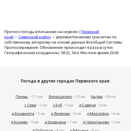
Прогноз погоды в Кичаново на неделю (
Пермский
край
Сивинский район
деревня Кичаново
) расчитан по
собственному алгоритму на основе данных Всеобщей Системы
Прогнозирования. Обновление происходит 4 раза в сутки.
Географические координаты: 58.32, 54.4. Местное время 20:43
Погода в других городах Пермского края:
Пермь
Верещагино
Нытва
~113 км
~32 км
~69 км
с Сива
с Буб
д Савичи
~7 км
~3 км
~3 км
д Бровилята
д Якимово
д Мерзляна
~3 км
~6 км
~4 км
д Конево
д Кривчана
д Черепаново
~5 км
~7 км
~2 км
д Побоище
д Вятчана
~8 км
~8 км