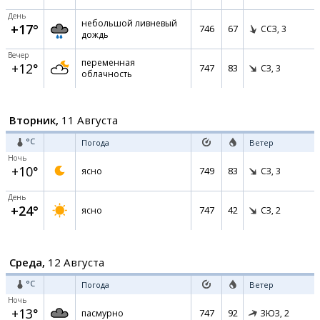
День
небольшой ливневый
+17°
746
67
ССЗ,
3
дождь
Вечер
переменная
+12°
747
83
СЗ,
3
облачность
Вторник,
11 Августа
°C
Погода
Ветер
Ночь
+10°
749
83
ясно
СЗ,
3
День
+24°
747
42
ясно
СЗ,
2
Среда,
12 Августа
°C
Погода
Ветер
Ночь
+13°
747
92
пасмурно
ЗЮЗ,
2