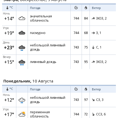
°C
Погода
Ветер
Ночь
значительная
+14°
744
84
ЗЮЗ,
2
облачность
Утро
+19°
744
68
пасмурно
З,
1
День
небольшой ливневый
+23°
743
75
С,
1
дождь
Вечер
+15°
743
95
ливневый дождь
ЗЮЗ,
2
Понедельник,
10 Августа
°C
Погода
Ветер
Ночь
небольшой ливневый
+12°
743
97
СЗ,
3
дождь
Утро
переменная
+17°
744
72
ССЗ,
6
облачность