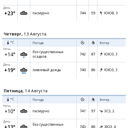
День
+23°
744
59
пасмурно
ЮЮВ,
3
Четверг,
13 Августа
°C
Погода
Ветер
Ночь
без существенных
+14°
742
87
ЮЮЗ,
3
осадков
День
+19°
740
86
ливневый дождь
ЮЮЗ,
3
Пятница,
14 Августа
°C
Погода
Ветер
Ночь
+10°
741
97
пасмурно
ЗСЗ,
2
День
без существенных
+13°
743
80
ЗЮЗ,
4