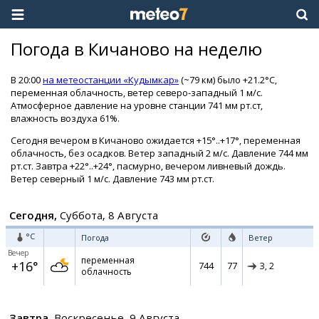
Погода в Кичаново на неделю
В 20:00
на метеостанции «Кудымкар»
(~79 км) было +21.2°C,
переменная облачность, ветер северо-западный 1 м/с.
Атмосферное давление на уровне станции 741 мм рт.ст,
влажность воздуха 61%.
Сегодня вечером в Кичаново ожидается +15°..+17°, переменная
облачность, без осадков. Ветер западный 2 м/с. Давление 744 мм
рт.ст. Завтра +22°..+24°, пасмурно, вечером ливневый дождь.
Ветер северный 1 м/с. Давление 743 мм рт.ст.
Сегодня,
Суббота, 8 Августа
°C
Погода
Ветер
Вечер
переменная
+16°
744
77
З,
2
облачность
Завтра,
Воскресенье, 9 Августа