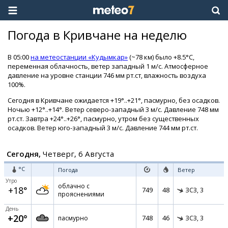
Погода в Кривчане на неделю
В 05:00
на метеостанции «Кудымкар»
(~78 км) было +8.5°C,
переменная облачность, ветер западный 1 м/с. Атмосферное
давление на уровне станции 746 мм рт.ст, влажность воздуха
100%.
Сегодня в Кривчане ожидается +19°..+21°, пасмурно, без осадков.
Ночью +12°..+14°. Ветер северо-западный 3 м/с. Давление 748 мм
рт.ст. Завтра +24°..+26°, пасмурно, утром без существенных
осадков. Ветер юго-западный 3 м/с. Давление 744 мм рт.ст.
Сегодня,
Четверг, 6 Августа
°C
Погода
Ветер
Утро
облачно с
+18°
749
48
ЗСЗ,
3
прояснениями
День
+20°
748
46
пасмурно
ЗСЗ,
3