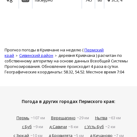
+8°
745
86
пасмурно
ЗСЗ,
4
Прогноз погоды в Кривчане на неделю (
Пермский
край
Сивинский район
деревня Кривчана
) расчитан по
собственному алгоритму на основе данных Всеобщей Системы
Прогнозирования. Обновление происходит 4 раза в сутки.
Географические координаты: 58.32, 54.52. Местное время 7:04
Погода в других городах Пермского края:
Пермь
Верещагино
Нытва
~107 км
~29 км
~63 км
с Буб
д Савичи
с Усть-Буб
~9 км
~8 км
~2 км
с Зюкай
д Бровилята
д Кичаново
~10 км
~5 км
~7 км