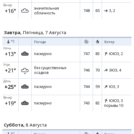
Вечер
значительная
+16°
748
65
З,
2
облачность
Завтра,
Пятница, 7 Августа
°C
Погода
Ветер
Ночь
+13°
747
83
пасмурно
ЮЮЗ,
2
Утро
без существенных
+21°
746
70
ЗЮЗ,
4
осадков
День
+25°
744
59
пасмурно
ЮЗ,
3
Вечер
ЮЮЗ,
3
+19°
743
82
пасмурно
порывы 10
Суббота,
8 Августа
°C