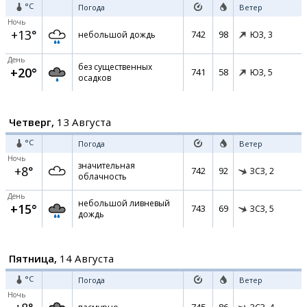
°C
Погода
Ветер
Ночь
+13°
742
98
небольшой дождь
ЮЗ,
3
День
без существенных
+20°
741
58
ЮЗ,
5
осадков
Четверг,
13 Августа
°C
Погода
Ветер
Ночь
значительная
+8°
742
92
ЗСЗ,
2
облачность
День
небольшой ливневый
+15°
743
69
ЗСЗ,
5
дождь
Пятница,
14 Августа
°C
Погода
Ветер
Ночь