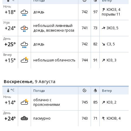
Погода
Ветер
Ночь
ЮЮЗ,
4
+18°
742
97
дождь
порывы 11
Утро
небольшой ливневый
+24°
741
73
ЗЮЗ,
5
дождь, возможна гроза
День
+25°
742
82
дождь
СЗ,
5
Вечер
+15°
744
91
небольшая облачность
ЮЗ,
3
Воскресенье,
9 Августа
°C
Погода
Ветер
Ночь
облачно с
+14°
745
85
ЮЗ,
2
прояснениями
День
+24°
743
71
пасмурно
ЮЮВ,
4