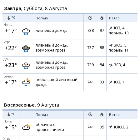
Завтра,
Суббота, 8 Августа
°C
Погода
Ветер
Ночь
ЮЗ,
4
+17°
738
97
ливневый дождь
порывы 13
Утро
ливневый дождь,
ЗЮЗ,
5
+22°
737
88
возможна гроза
порывы 11
День
ливневый дождь,
+23°
739
84
ЗСЗ,
4
возможна гроза
Вечер
небольшой ливневый
+17°
741
93
ЮЗ,
1
дождь
Воскресенье,
9 Августа
°C
Погода
Ветер
Ночь
облачно с
+15°
741
95
ЮЮЗ,
2
прояснениями
Утро