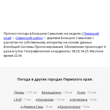
Прогноз погоды в Большом Самылово на неделю (
Пермский
край
Сивинский район
деревня Большое Самылово
)
расчитан по собственному алгоритму на основе данных
Всеобщей Системы Прогнозирования. Обновление происходит 4
раза в сутки. Географические координаты: 58.29, 54.25. Местное
время 22:34
Погода в других городах Пермского края:
Пермь
Верещагино
Очер
~121 км
~34 км
~52 км
с Буб
д Кичаново
д Антипина
~7 км
~10 км
~9 км
д Демина Гарь
д Красноселье
~8 км
~9 км