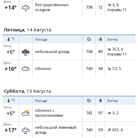
День
без существенных
З,
6
+14°
738
72
осадков
порывы 11
Пятница,
14 Августа
°C
Погода
Ветер
Ночь
ЗСЗ,
6
+6°
738
89
небольшой дождь
порывы 11
День
+16°
740
38
облачно
СЗ,
5
Суббота,
15 Августа
°C
Погода
Ветер
Ночь
облачно с
+6°
742
97
З,
2
прояснениями
День
небольшой ливневый
+17°
740
59
ЮЗ,
4
дождь