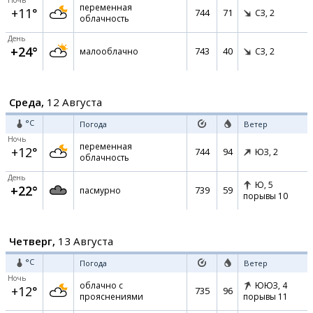
Ночь
переменная
+11°
744
71
СЗ,
2
облачность
День
+24°
743
40
малооблачно
СЗ,
2
Среда,
12 Августа
°C
Погода
Ветер
Ночь
переменная
+12°
744
94
ЮЗ,
2
облачность
День
Ю,
5
+22°
739
59
пасмурно
порывы 10
Четверг,
13 Августа
°C
Погода
Ветер
Ночь
облачно с
ЮЮЗ,
4
+12°
735
96
прояснениями
порывы 11