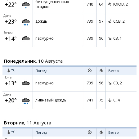
без существенных
+22°
740
64
ЮЮВ,
2
осадков
День
+23°
739
97
дождь
ССВ,
2
Вечер
+14°
739
96
пасмурно
СЗ,
1
Понедельник,
10 Августа
°C
Погода
Ветер
Ночь
+13°
739
96
пасмурно
СЗ,
2
День
+20°
741
75
ливневый дождь
С,
4
Вторник,
11 Августа
°C
Погода
Ветер