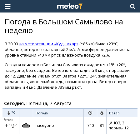
Погода в Большом Самылово на
неделю
В 20:00
на метеостанции «Кудымкар»
(~85 км) было +23°C,
облачно, ветер юго-западный 2 м/с. Атмосферное давление на
уровне станции 740 мм рт.ст, влажность воздуха 72%.
Сегодня вечером в Большом Самылово ожидается +18°..+20°,
пасмурно, без осадков. Ветер юго-западный 3 м/с, с порывами
до 12. Давление 740 мм рт.ст. Завтра +22°..+24°, значительная
облачность, ливневый дождь, возможна гроза. Ветер северо-
западный 4 м/с. Давление 739 мм рт.ст.
Сегодня,
Пятница, 7 Августа
°C
Погода
Ветер
Вечер
ЮЗ,
3
+19°
740
81
пасмурно
порывы 12