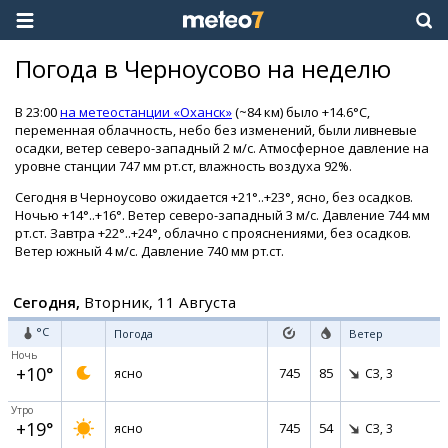
Погода в Черноусово на неделю
В 23:00
на метеостанции «Оханск»
(~84 км) было +14.6°C,
переменная облачность, небо без изменений, были ливневые
осадки, ветер северо-западный 2 м/с. Атмосферное давление на
уровне станции 747 мм рт.ст, влажность воздуха 92%.
Сегодня в Черноусово ожидается +21°..+23°, ясно, без осадков.
Ночью +14°..+16°. Ветер северо-западный 3 м/с. Давление 744 мм
рт.ст. Завтра +22°..+24°, облачно с прояснениями, без осадков.
Ветер южный 4 м/с. Давление 740 мм рт.ст.
Сегодня,
Вторник, 11 Августа
°C
Погода
Ветер
Ночь
+10°
745
85
ясно
СЗ,
3
Утро
+19°
745
54
ясно
СЗ,
3