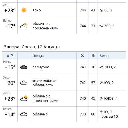
День
+23°
744
43
ясно
СЗ,
3
Вечер
облачно с
+17°
744
73
ЗСЗ,
2
прояснениями
Завтра,
Среда, 12 Августа
°C
Погода
Ветер
Ночь
+15°
743
78
пасмурно
ЗЮЗ,
2
Утро
значительная
+20°
742
57
ЮЗ,
2
облачность
День
облачно с
+23°
740
45
ЮЮЗ,
4
прояснениями
Вечер
Ю,
3
+14°
739
80
облачно
порывы 10