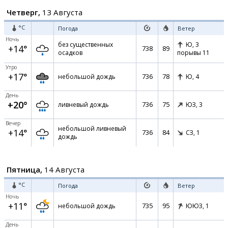
Четверг,
13 Августа
°C
Погода
Ветер
Ночь
без существенных
Ю,
3
+14°
738
89
осадков
порывы 11
Утро
+17°
736
78
небольшой дождь
Ю,
4
День
+20°
736
75
ливневый дождь
ЮЗ,
3
Вечер
небольшой ливневый
+14°
736
84
СЗ,
1
дождь
Пятница,
14 Августа
°C
Погода
Ветер
Ночь
+11°
735
95
небольшой дождь
ЮЮЗ,
1
День