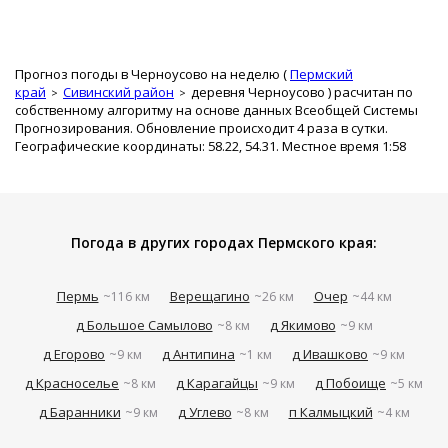
Прогноз погоды в Черноусово на неделю (
Пермский
край
Сивинский район
деревня Черноусово
) расчитан по
собственному алгоритму на основе данных Всеобщей Системы
Прогнозирования. Обновление происходит 4 раза в сутки.
Географические координаты: 58.22, 54.31. Местное время 1:58
Погода в других городах Пермского края:
Пермь
Верещагино
Очер
~116 км
~26 км
~44 км
д Большое Самылово
д Якимово
~8 км
~9 км
д Егорово
д Антипина
д Ивашково
~9 км
~1 км
~9 км
д Красноселье
д Карагайцы
д Побоище
~8 км
~9 км
~5 км
д Баранники
д Углево
п Калмыцкий
~9 км
~8 км
~4 км