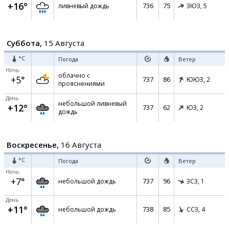
+16°
736
75
ливневый дождь
ЗЮЗ,
5
Суббота,
15 Августа
°C
Погода
Ветер
Ночь
облачно с
+5°
737
86
ЮЮЗ,
2
прояснениями
День
небольшой ливневый
+12°
737
62
ЮЗ,
2
дождь
Воскресенье,
16 Августа
°C
Погода
Ветер
Ночь
+7°
737
96
небольшой дождь
ЗСЗ,
1
День
+11°
738
85
небольшой дождь
ССЗ,
4