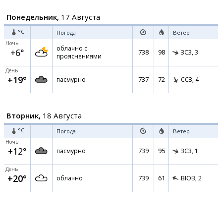
Понедельник,
17 Августа
°C
Погода
Ветер
Ночь
облачно с
+6°
738
98
ЗСЗ,
3
прояснениями
День
+19°
737
72
пасмурно
ССЗ,
4
Вторник,
18 Августа
°C
Погода
Ветер
Ночь
+12°
739
95
пасмурно
ЗСЗ,
1
День
+20°
739
61
облачно
ВЮВ,
2