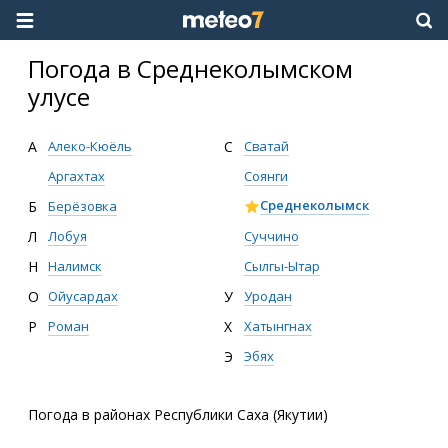
Погода в Среднеколымском
улусе
А
Алеко-Кюёль
С
Сватай
Аргахтах
Соянги
Среднеколымск
Б
Берёзовка
Суччино
Л
Лобуя
Сылгы-Ытар
Н
Налимск
У
Уродан
О
Ойусардах
Х
Хатынгнах
Р
Роман
Э
Эбях
Погода в районах Республики Саха (Якутии)