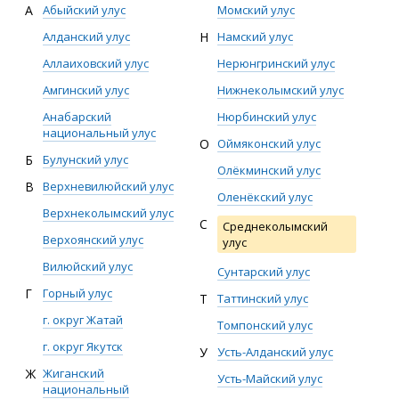
А
Абыйский улус
Момский улус
Алданский улус
Н
Намский улус
Аллаиховский улус
Нерюнгринский улус
Амгинский улус
Нижнеколымский улус
Анабарский
Нюрбинский улус
национальный улус
О
Оймяконский улус
Б
Булунский улус
Олёкминский улус
В
Верхневилюйский улус
Оленёкский улус
Верхнеколымский улус
С
Среднеколымский
Верхоянский улус
улус
Вилюйский улус
Сунтарский улус
Г
Горный улус
Т
Таттинский улус
г. округ Жатай
Томпонский улус
г. округ Якутск
У
Усть-Алданский улус
Ж
Жиганский
Усть-Майский улус
национальный