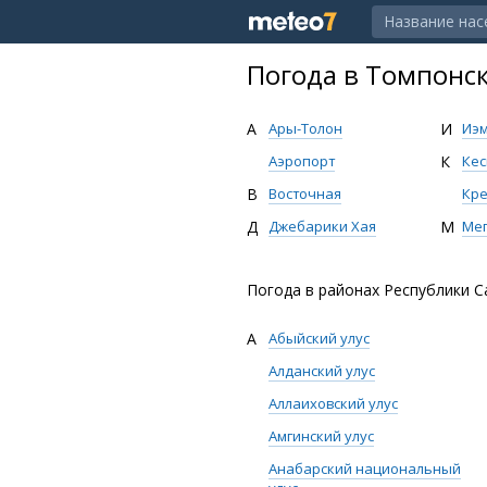
Погода в Томпонск
А
Ары-Толон
И
Иэ
Аэропорт
К
Кес
В
Восточная
Кре
Д
Джебарики Хая
М
Мег
Погода в районах Республики Са
А
Абыйский улус
Алданский улус
Аллаиховский улус
Амгинский улус
Анабарский национальный