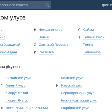
Прогн
ом улусе
ма
Н
Нежданинское
С
Сайды
кил
Новый
Т
Теплый Ключ
ст-Хальджай
О
Охотский Перевоз
Томпо
ино-Алдан
Р
Развилка
Тополиное
ха (Якутии)
Вилюйский улус
Момский улус
Г
Горный улус
Н
Намский улус
г. округ Жатай
Нерюнгринский улус
г. округ Якутск
Нижнеколымский улус
Ж
Жиганский национальный
Нюрбинский улус