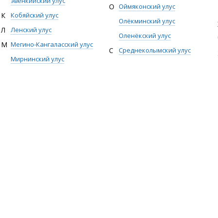
эвенкийский улус
О
Оймяконский улус
К
Кобяйский улус
Олёкминский улус
Л
Ленский улус
Оленёкский улус
М
Мегино-Кангаласский улус
С
Среднеколымский улус
Мирнинский улус