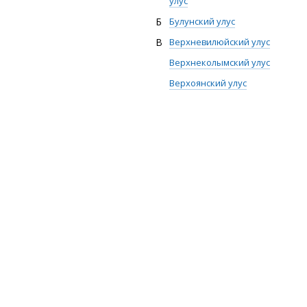
улус
Б
Булунский улус
В
Верхневилюйский улус
Верхнеколымский улус
Верхоянский улус