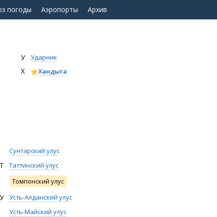
оз погоды
Аэропорты
Архив
У
Ударник
Х
Хандыга
Сунтарский улус
Т
Таттинский улус
Томпонский улус
У
Усть-Алданский улус
Усть-Майский улус