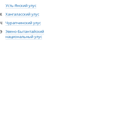
Усть-Янский улус
Х
Хангаласский улус
Ч
Чурапчинский улус
Э
Эвено-Бытантайский
национальный улус